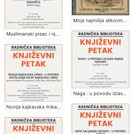
Moja najmilija slikovnica : pjesmice / napisao Stjepan Širola
Muslimanski pisac i njegova raskršća : Književni petak, dvorana u Novinarskom domu, 21. 4. 1972., br. 405 / Midhat Begić ; urednik Stanislav Škunca
Naga : u povodu izlaska knjige pjesama : Književni petak, dvorana u Novinarskom domu, 7. 4. 1972., br. 403 / Zvonimir Golob ; urednik Stanislav Škunca
Novija kajkavska lirika : u povodu antologije nove kajkavske lirike : Književni petak, dvorana u Novinarskom domu, 17. 10. 1975., br. 489 / govore Mladen Kuzmanović, Joža Skok, Miroslav Šicel ; izbor tekstova recitira Nada Klašterka ; urednik Stanislav Škunca