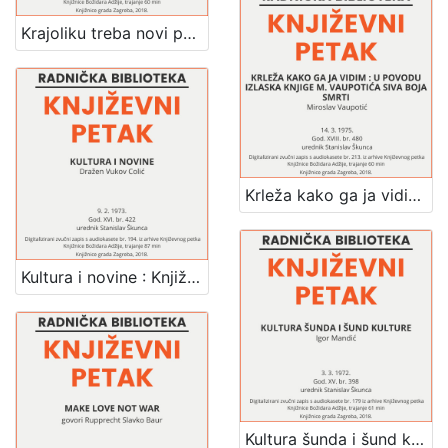
Krajoliku treba novi pogled dati : pjesništvo Mao Ce Tunga : Književni petak, dvorana u Novinarskom domu, 4. 2. 1972., br. 394 / Josip Sever ; urednik Stanislav Škunca
Krleža kako ga ja vidim : u povodu izlaska knjige M. Vaupotića Siva boja smrti : Književni petak, dvorana u Novinarskom domu, 14. 3. 1975., br. 480 / Miroslav Vaupotić ; urednik Stanislav Škunca
Kultura i novine : Književni petak, dvorana u Novinarskom domu, 9. 2. 1973., br. 422 / Dražen Vukov Colić ; urednik Stanislav Škunca
Kultura šunda i šund kulture : Književni petak, dvorana u Novinarskom domu, 3. 3. 1972., br. 398 / Igor Mandić ; urednik Stanislav Škunca