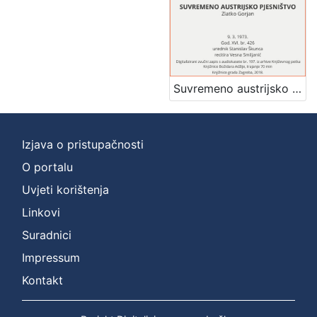
Suvremeno austrijsko pjesništvo : Književni petak, dvorana u Novinarskom domu, 9. 3. 1973., br. 426 / Zlatko Gorjan ; recitira Vesna Smiljanić ; urednik Stanislav Škunca
Izjava o pristupačnosti
O portalu
Uvjeti korištenja
Linkovi
Suradnici
Impressum
Kontakt