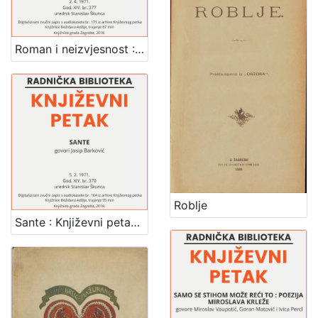
Roman i neizvjesnost : Književni petak, dvorana u Medulićevoj 30, 2. 4. 1971., br. 377 / govori Ivo Vidan ; urednik Stanislav Škunca
Roblje
Sante : Književni petak, dvorana u Medulićevoj 30, 5. 2. 1971., br. 370 / Josip Barković ; urednik Stanislav Škunca