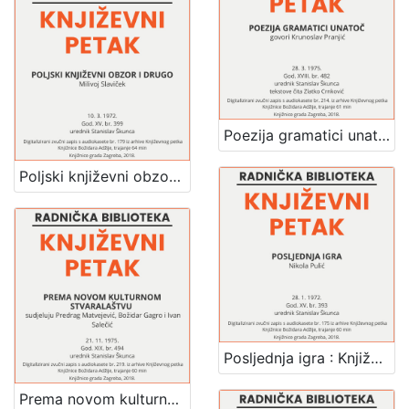
Poezija gramatici unatoč : Književni petak, dvorana u Novinarskom domu, 28. 3. 1975., br. 482 / Krunoslav Pranjić ; tekstove čita Zlatko Crnković ; urednik Stanislav Škunca
Poljski književni obzor i drugo : Književni petak, dvorana u Novinarskom domu, 10. 3. 1972., br. 399 / Milivoj Slaviček ; urednik Stanislav Škunca
Posljednja igra : Književni petak, dvorana u Novinarskom domu, 28. 1. 1972., br. 393 / Nikola Pulić ; urednik Stanislav Škunca
Prema novom kulturnom stvaralaštvu : Književni petak, dvorana u Novinarskom domu, 21. 11. 1975., br. 494 / sudjeluju Predrag Matvejević, Božidar Gagro, Ivan Salečić ; urednik Stanislav Škunca