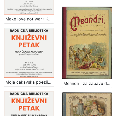
Make love not war : Književni petak, 19. 2. 1971., br. 372 / govori Rupprecht Slavko Baur ; urednik Stanislav Škunca
Moja čakavska poezija : Književni petak, dvorana u Novinarskom domu, 14. 2. 1975., br. 476 / Drago Ivanišević ; sudjeluju Ante Stamać, Pero Šimunović ; urednik Stanislav Škunca
Meandri : za zabavu dobrim kevicama / napisala Jelica Belović-Bernadzikowska