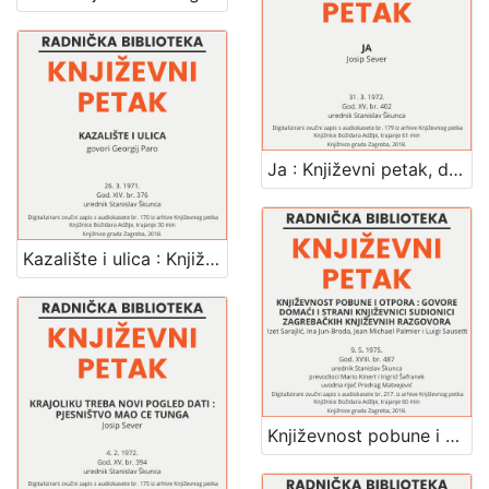
Ja : Književni petak, dvorana u Novinarskom domu, 31. 3. 1972., br. 402 / Josip Sever ; urednik Stanislav Škunca
Kazalište i ulica : Književni petak, dvorana u Medulićevoj 30, 26. 3. 1971., br. 376 / govori Georgij Paro ; urednik Stanislav Škunca
Književnost pobune i otpora : govore domaći i strani književnici sudionici zagrebačkih književnih razgovora : Književni petak, dvorana u Novinarskom domu, 9. 5. 1975., br. 487 / Izet Sarajlić ... [et al.] ; uvodna riječ Predrag Matvejević ; prevodioci Mario Kinert i Ingrid Šafranek ; urednik Stanislav Škunca