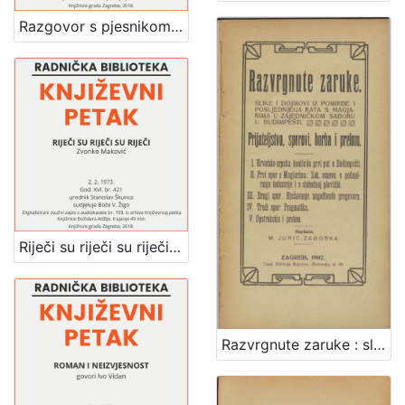
Razgovor s pjesnikom, esejistom, kritikom - dobitnikom nagrade za životno djelo "Vladimir Nazor" : Književni petak, dvorana u Novinarskom domu, 5. 10. 1973., br. 437 / Šime Vučetić ; urednik Stanislav Škunca
Riječi su riječi su riječi : Književni petak, dvorana u Novinarskom domu, 2. 2. 1973., br. 421 / Zvonko Maković ; sudjeluje Bože V. Žigo ; urednik Stanislav Škunca
Razvrgnute zaruke : slike i dojmovi iz pomirbe i posljednjega rata s Magjarima u zajedničkom saboru u Budimpešti : prijateljstvo, sporovi, borba i prelom / napisala M. Jurić-Zagorka.