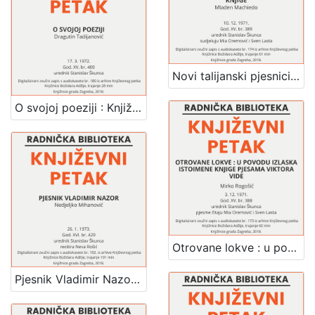
Novi talijanski pjesnici : u povodu knjige : Književni petak, dvorana u Novinarskom domu, 10. 12. 1971., br. 389 / Mladen Machiedo ; tekstove čitaju Mia Oremović, Sven Lasta ; urednik Stanislav Škunca
O svojoj poeziji : Književni petak, dvorana u Novinarskom domu, 17. 3. 1972., br. 400 / Dragutin Tadijanović ; urednik Stanislav Škunca
Otrovane lokve : u povodu izlaska istoimene knjige pjesama Viktora Vide : Književni petak, dvorana u Novinarskom domu, 3. 12. 1971., br. 388 / Mirko Rogošić ; pjesme čitaju Mia Oremović, Sven Lasta ; urednik Stanislav Škunca
Pjesnik Vladimir Nazor : Književni petak, dvorana u Novinarskom domu, 26. 1. 1973., br. 420 / Nedjeljko Mihanović ; recitira Neva Rošić ; urednik Stanislav Škunca