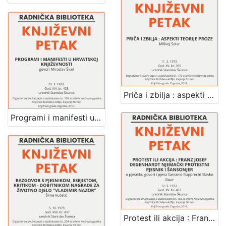
Priča i zbilja : aspekti teorije proze : Književni petak, dvorana u Novinarskom domu, 11. 2. 1972., br. 395 / Milivoj Solar ; urednik Stanislav Škunca
Programi i manifesti u hrvatskoj književnosti : Književni petak, dvorana u Novinarskom domu, 23. 3. 1973., br. 428 / Miroslav Šicel ; urednik Stanislav Škunca
Protest ili akcija : Franz Josef Degenhardt njemački protestni pjesnik i šansonjer : Književni petak, dvorana u Novinarskom domu, 12. 5. 1972., br. 407 / o pjesniku govori i pjeva šansone Rupprecht Slavko Baur ; urednik Stanislav Škunca