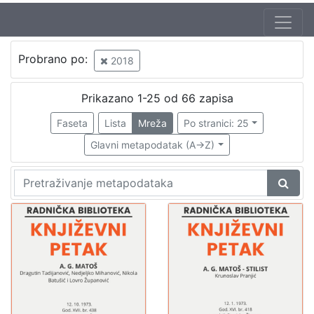
Autor
Probrano po:
2018
Zagorka
3
Šenoa, August (14. 11. 1838. – 13. 12. 1881.)
3
Prikazano 1-25 od 66 zapisa
Vitanović, Josip
1
Faseta
Lista
Mreža
Po stranici: 25
Belović-Bernadzikowska, Jelica
1
Glavni metapodatak (A->Z)
Brlić-Mažuranić, Ivana (18. 4. 1874. – 21. 9. 1938.)
1
Kuman, Ante
1
Širola, Stjepan
1
[
7
]
Izdavač