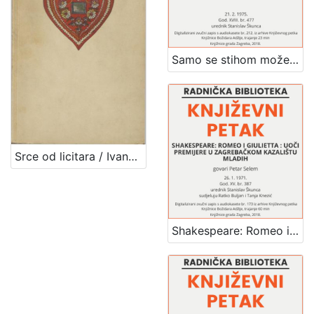
Samo se stihom može reći to : poezija Miroslava Krleže : Književni petak, dvorana u Novinarskom domu, 21. 2. 1975., br. 477 / sudjeluju Miroslav Vaupotić, Goran Matović, Ivica Percl ; urednik Stanislav Škunca
Srce od licitara / Ivana Brlić-Mažuranić
Shakespeare: Romeo i Giulietta : uoči premijere u Zagrebačkom kazalištu mladih : Književni petak, dvorana u Novinarskom domu, 26. 1. 1971., br. 387 / govori Petar Selem ; sudjeluju Ratko Buljan i Tanja Knezić ; urednik Stanislav Škunca