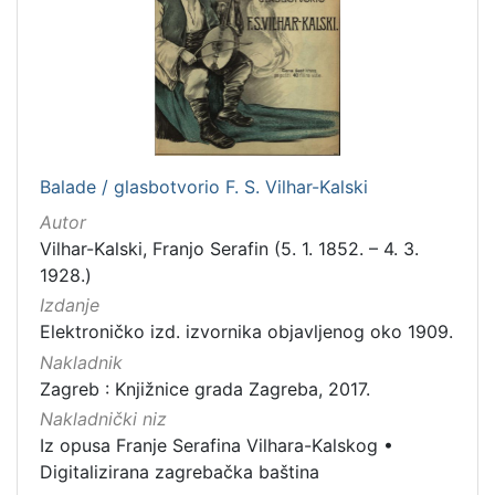
[
1
]
Nakladnička
Balade / glasbotvorio F. S. Vilhar-Kalski
cjelina
Autor
Digitalizirana zagrebačka baština
9
Vilhar-Kalski, Franjo Serafin (5. 1. 1852. – 4. 3.
Zagreb na pragu modernog doba
8
1928.)
Iz opusa Franje Serafina Vilhara-Kalskog
2
Izdanje
Elektroničko izd. izvornika objavljenog oko 1909.
Nakladnik
Zagreb : Knjižnice grada Zagreba, 2017.
[
Nakladnički niz
3
Iz opusa Franje Serafina Vilhara-Kalskog
•
]
Digitalizirana zagrebačka baština
Prava