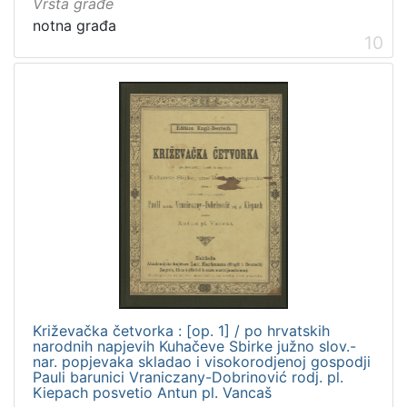
Vrsta građe
notna građa
10
Križevačka četvorka : [op. 1] / po hrvatskih
narodnih napjevih Kuhačeve Sbirke južno slov.-
nar. popjevaka skladao i visokorodjenoj gospodji
Pauli barunici Vraniczany-Dobrinović rodj. pl.
Kiepach posvetio Antun pl. Vancaš