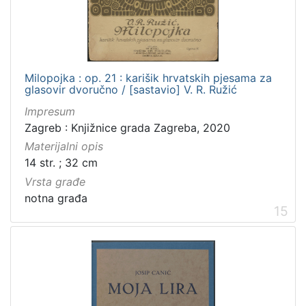
Milopojka : op. 21 : karišik hrvatskih pjesama za
glasovir dvoručno / [sastavio] V. R. Ružić
Impresum
Zagreb : Knjižnice grada Zagreba, 2020
Materijalni opis
14 str. ; 32 cm
Vrsta građe
notna građa
15