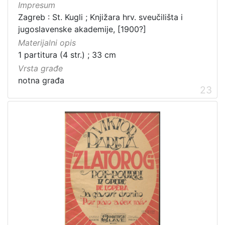
Impresum
Zagreb : St. Kugli ; Knjižara hrv. sveučilišta i
jugoslavenske akademije, [1900?]
Materijalni opis
1 partitura (4 str.) ; 33 cm
Vrsta građe
notna građa
23