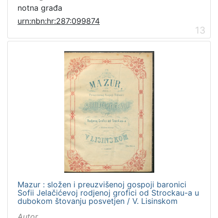
notna građa
urn:nbn:hr:287:099874
13
Mazur : složen i preuzvišenoj gospoji baronici
Sofii Jelačićevoj rodjenoj grofici od Strockau-a u
dubokom štovanju posvetjen / V. Lisinskom
Autor