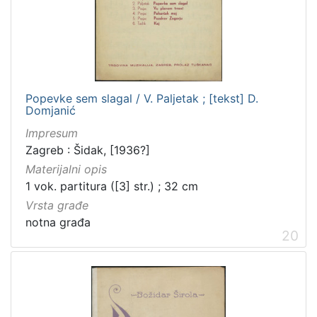
Popevke sem slagal / V. Paljetak ; [tekst] D.
Domjanić
Impresum
Zagreb : Šidak, [1936?]
Materijalni opis
1 vok. partitura ([3] str.) ; 32 cm
Vrsta građe
notna građa
20