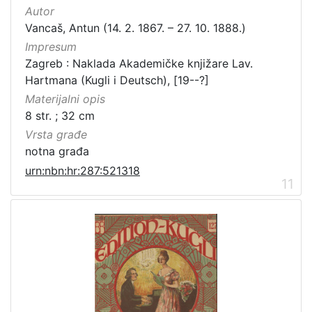
Autor
Vancaš, Antun (14. 2. 1867. – 27. 10. 1888.)
Impresum
Zagreb : Naklada Akademičke knjižare Lav.
Hartmana (Kugli i Deutsch), [19--?]
Materijalni opis
8 str. ; 32 cm
Vrsta građe
notna građa
urn:nbn:hr:287:521318
11