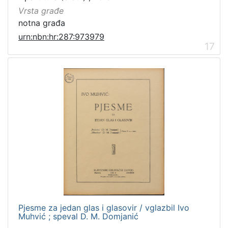
Vrsta građe
notna građa
urn:nbn:hr:287:973979
17
Pjesme za jedan glas i glasovir / vglazbil Ivo
Muhvić ; speval D. M. Domjanić