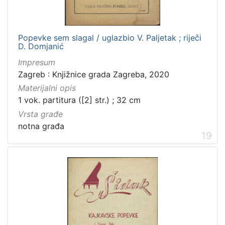
Popevke sem slagal / uglazbio V. Paljetak ; riječi
D. Domjanić
Impresum
Zagreb : Knjižnice grada Zagreba, 2020
Materijalni opis
1 vok. partitura ([2] str.) ; 32 cm
Vrsta građe
notna građa
19