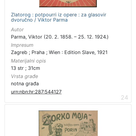
Zlatorog : potpourri iz opere : za glasovir
dvoručno / Viktor Parma
Autor
Parma, Viktor (20. 2. 1858. – 25. 12. 1924.)
Impresum
Zagreb ; Praha ; Wien : Edition Slave, 1921
Materijalni opis
13 str ; 31cm
Vrsta građe
notna građa
urn:nbn:hr:287:544127
24