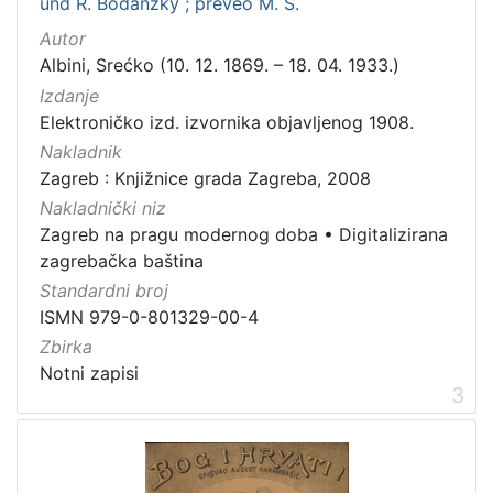
und R. Bodanzky ; preveo M. S.
Autor
[
Albini, Srećko (10. 12. 1869. – 18. 04. 1933.)
1
Izdanje
]
Elektroničko izd. izvornika objavljenog 1908.
Nakladnik
Zagreb : Knjižnice grada Zagreba, 2008
Nakladnički niz
Zagreb na pragu modernog doba
•
Digitalizirana
zagrebačka baština
Standardni broj
ISMN 979-0-801329-00-4
Zbirka
Notni zapisi
3