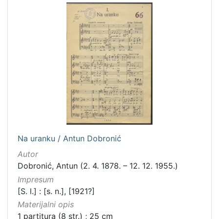
Na uranku / Antun Dobronić
Autor
Dobronić, Antun (2. 4. 1878. – 12. 12. 1955.)
Impresum
[S. l.] : [s. n.], [1921?]
Materijalni opis
1 partitura (8 str.) ; 25 cm