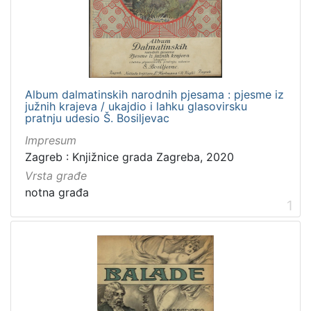
Knjižnice grada Zagreba
3
[
1
Album dalmatinskih narodnih pjesama : pjesme iz
]
južnih krajeva / ukajdio i lahku glasovirsku
pratnju udesio Š. Bosiljevac
Jezik
Impresum
hrvatski
13
Zagreb : Knjižnice grada Zagreba, 2020
njemački
1
Vrsta građe
notna građa
1
[
2
]
Mjesto
izdanja
Zagreb
6