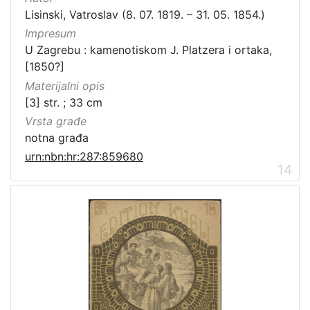
Lisinski, Vatroslav (8. 07. 1819. – 31. 05. 1854.)
Impresum
U Zagrebu : kamenotiskom J. Platzera i ortaka,
[1850?]
Materijalni opis
[3] str. ; 33 cm
Vrsta građe
notna građa
urn:nbn:hr:287:859680
14