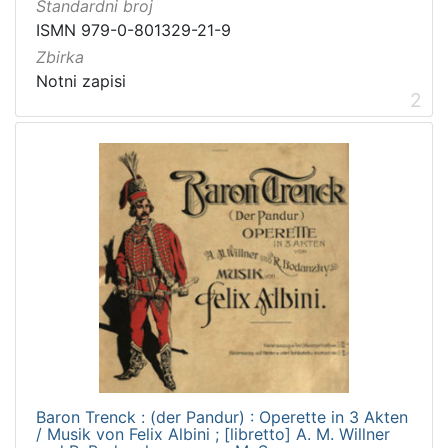
Standardni broj
Javno dobro
4
ISMN 979-0-801329-21-9
Zbirka
Notni zapisi
2
[
1
]
Vrsta
građe
notna građa
6
[
1
]
Zbirka
Notni zapisi
19
Baron Trenck : (der Pandur) : Operette in 3 Akten
/ Musik von Felix Albini ; [libretto] A. M. Willner