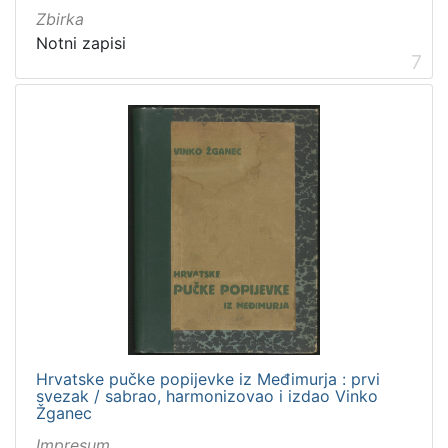
Zbirka
Notni zapisi
7
Hrvatske pučke popijevke iz Međimurja : prvi
svezak / sabrao, harmonizovao i izdao Vinko
Žganec
Impresum