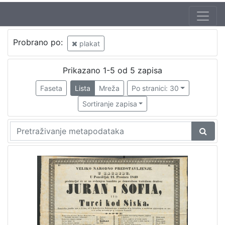
Jezik
Probrano po:
plakat
hrvatski
1
Prikazano 1-5 od 5 zapisa
Faseta
Lista
Mreža
Po stranici: 30
[
1
Sortiranje zapisa
]
Nakladnička
cjelina
Digitalizirana zagrebačka baština
1
Obitelji Šubić, Zrinski i Frankopan
1
[
2