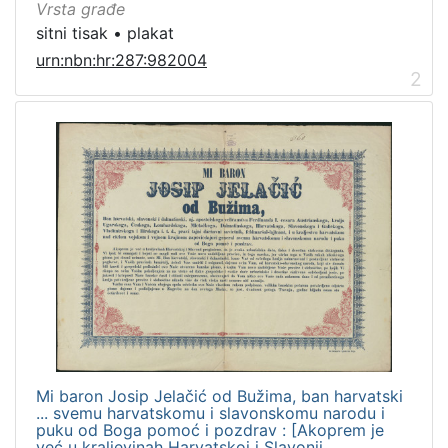
Vrsta građe
sitni tisak
•
plakat
urn:nbn:hr:287:982004
2
Mi baron Josip Jelačić od Bužima, ban harvatski
... svemu harvatskomu i slavonskomu narodu i
puku od Boga pomoć i pozdrav : [Akoprem je
već u kraljevinah Harvatskoj i Slavonii