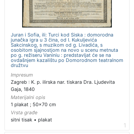
]
Zbirka
Grafička građa
1
Juran i Sofia, ili: Turci kod Siska : domorodna
junačka igra u 3 čina, od I. Kukuljevića
Sakcinskog, s muzikom od g. Livadića, s
osobitom sjajnostjom na novo u scenu metnuta
[
po g. režiseru Vaniniu : predstavljat će se na
1
ovdašnjem kazalištu po Domorodnom teatralnom
]
družtvu
Impresum
Zagreb : K. p. ilirska nar. tiskara Dra. Ljudevita
Gaja, 1840
Materijalni opis
1 plakat ; 50x70 cm
Vrsta građe
sitni tisak
•
plakat
1