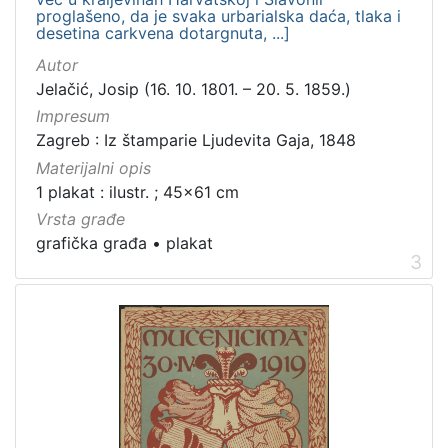
proglašeno, da je svaka urbarialska daća, tlaka i
desetina carkvena dotargnuta, ...]
Autor
Jelačić, Josip (16. 10. 1801. – 20. 5. 1859.)
Impresum
Zagreb : Iz štamparie Ljudevita Gaja, 1848
Materijalni opis
1 plakat : ilustr. ; 45x61 cm
Vrsta građe
grafička građa
•
plakat
3