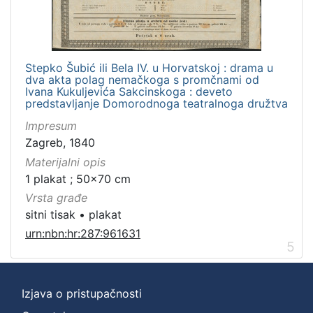
Stepko Šubić ili Bela IV. u Horvatskoj : drama u
dva akta polag nemačkoga s promčnami od
Ivana Kukuljevića Sakcinskoga : deveto
predstavljanje Domorodnoga teatralnoga družtva
Impresum
Zagreb, 1840
Materijalni opis
1 plakat ; 50x70 cm
Vrsta građe
sitni tisak
•
plakat
urn:nbn:hr:287:961631
5
Izjava o pristupačnosti