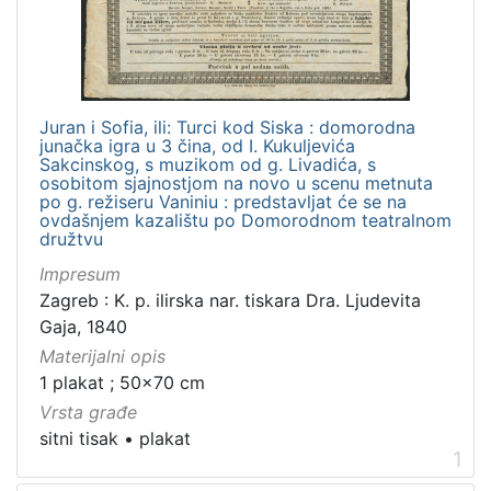
]
Zbirka
Grafička građa
1
Juran i Sofia, ili: Turci kod Siska : domorodna
junačka igra u 3 čina, od I. Kukuljevića
Sakcinskog, s muzikom od g. Livadića, s
osobitom sjajnostjom na novo u scenu metnuta
[
po g. režiseru Vaniniu : predstavljat će se na
1
ovdašnjem kazalištu po Domorodnom teatralnom
]
družtvu
Impresum
Zagreb : K. p. ilirska nar. tiskara Dra. Ljudevita
Gaja, 1840
Materijalni opis
1 plakat ; 50x70 cm
Vrsta građe
sitni tisak
•
plakat
1