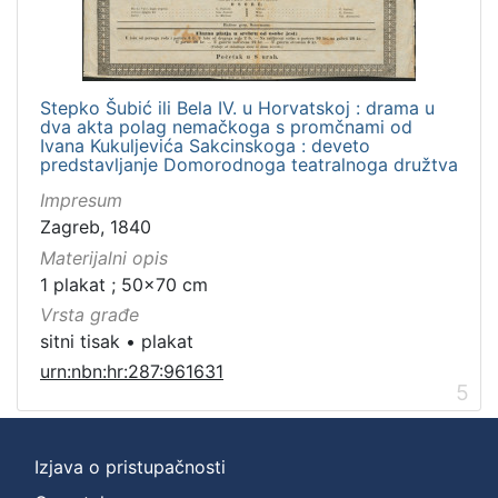
Stepko Šubić ili Bela IV. u Horvatskoj : drama u
dva akta polag nemačkoga s promčnami od
Ivana Kukuljevića Sakcinskoga : deveto
predstavljanje Domorodnoga teatralnoga družtva
Impresum
Zagreb, 1840
Materijalni opis
1 plakat ; 50x70 cm
Vrsta građe
sitni tisak
•
plakat
urn:nbn:hr:287:961631
5
Izjava o pristupačnosti