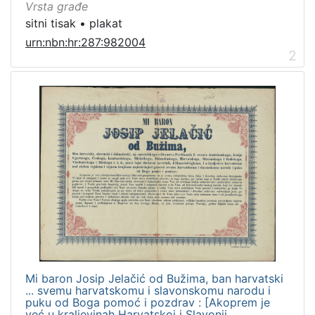
Vrsta građe
sitni tisak
•
plakat
urn:nbn:hr:287:982004
2
Mi baron Josip Jelačić od Bužima, ban harvatski
... svemu harvatskomu i slavonskomu narodu i
puku od Boga pomoć i pozdrav : [Akoprem je
već u kraljevinah Harvatskoj i Slavonii