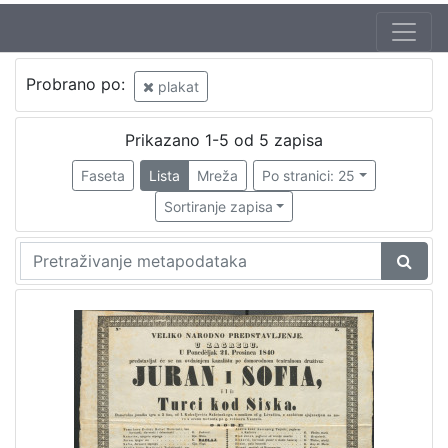
Jezik
Probrano po:
plakat
hrvatski
1
Prikazano 1-5 od 5 zapisa
Faseta
Lista
Mreža
Po stranici: 25
[
1
Sortiranje zapisa
]
Nakladnička
cjelina
Digitalizirana zagrebačka baština
1
Obitelji Šubić, Zrinski i Frankopan
1
[
2