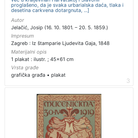
proglašeno, da je svaka urbarialska daća, tlaka i
desetina carkvena dotargnuta, ...]
Autor
Jelačić, Josip (16. 10. 1801. – 20. 5. 1859.)
Impresum
Zagreb : Iz štamparie Ljudevita Gaja, 1848
Materijalni opis
1 plakat : ilustr. ; 45x61 cm
Vrsta građe
grafička građa
•
plakat
3