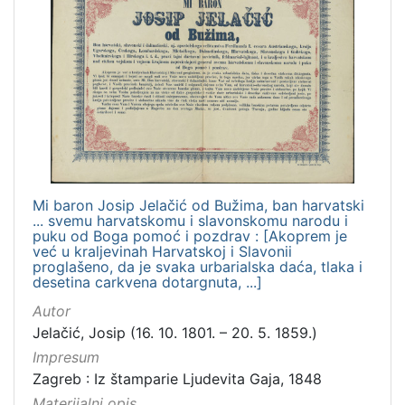
Mi baron Josip Jelačić od Bužima, ban harvatski
... svemu harvatskomu i slavonskomu narodu i
puku od Boga pomoć i pozdrav : [Akoprem je
već u kraljevinah Harvatskoj i Slavonii
proglašeno, da je svaka urbarialska daća, tlaka i
desetina carkvena dotargnuta, ...]
Autor
Jelačić, Josip (16. 10. 1801. – 20. 5. 1859.)
Impresum
Zagreb : Iz štamparie Ljudevita Gaja, 1848
Materijalni opis