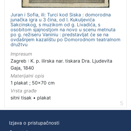
Juran i Sofia, ili: Turci kod Siska : domorodna
junačka igra u 3 čina, od I. Kukuljevića
Sakcinskog, s muzikom od g. Livadića, s
osobitom sjajnostjom na novo u scenu metnuta
po g. režiseru Vaniniu : predstavljat će se na
ovdašnjem kazalištu po Domorodnom teatralnom
družtvu
Impresum
Zagreb : K. p. ilirska nar. tiskara Dra. Ljudevita
Gaja, 1840
Materijalni opis
1 plakat ; 50x70 cm
Vrsta građe
sitni tisak
•
plakat
5
Izjava o pristupačnosti