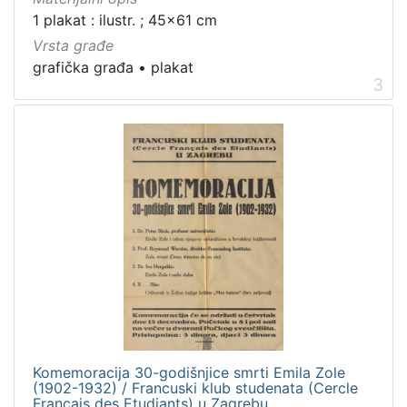
1 plakat : ilustr. ; 45x61 cm
Vrsta građe
grafička građa
•
plakat
3
Komemoracija 30-godišnjice smrti Emila Zole
(1902-1932) / Francuski klub studenata (Cercle
Français des Etudiants) u Zagrebu