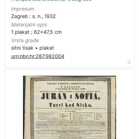
Impresum
Zagreb : s. n., 1932
Materijalni opis
1 plakat ; 62x47,5 cm
Vrsta građe
sitni tisak
•
plakat
urn:nbn:hr:287:982004
4