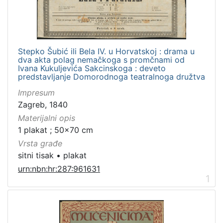
]
Zbirka
Grafička građa
1
Stepko Šubić ili Bela IV. u Horvatskoj : drama u
dva akta polag nemačkoga s promčnami od
Ivana Kukuljevića Sakcinskoga : deveto
predstavljanje Domorodnoga teatralnoga družtva
[
Impresum
1
Zagreb, 1840
]
Materijalni opis
1 plakat ; 50x70 cm
Vrsta građe
sitni tisak
•
plakat
urn:nbn:hr:287:961631
1