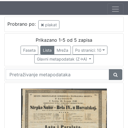
Jezik
Probrano po:
plakat
hrvatski
1
Prikazano 1-5 od 5 zapisa
Faseta
Lista
Mreža
Po stranici: 10
[
1
Glavni metapodatak (Z->A)
]
Nakladnička
cjelina
Digitalizirana zagrebačka baština
1
Obitelji Šubić, Zrinski i Frankopan
1
[
2