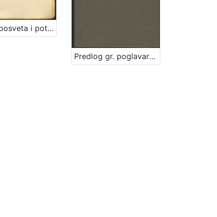
[Knjiga posveta i potpisa Ivi Raiću] : [1910.-1935.]
Predlog gr. poglavarstva glede bolnice milosrdne braće : [U Zagrebu, 30. studenoga 1896] / [Mošinsky]