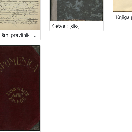
Kletva : [dio]
Bludilištni pravilnik : Gradsko poglavarstvo u Zagrebu 16. travnja 1899. / gradski načelnik Mošinsky