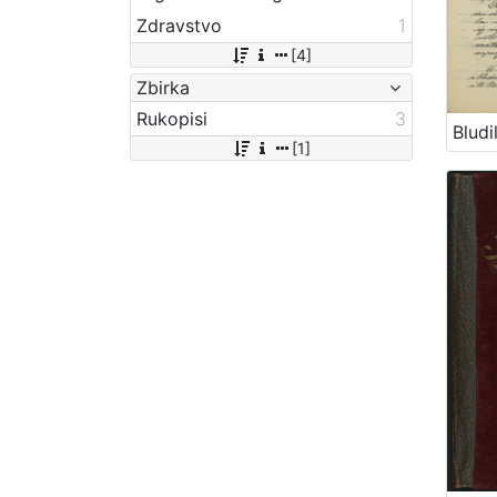
Zdravstvo
1
[4]
Zbirka
Rukopisi
3
[1]