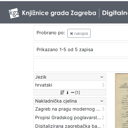
Probrano po:
rukopis
Prikazano 1-5 od 5 zapisa
Jezik
hrvatski
3
[1]
Nakladnička cjelina
Zagreb na pragu modernog doba
3
Propisi Gradskog poglavarstva
2
Digitalizirana zagrebačka baština
1