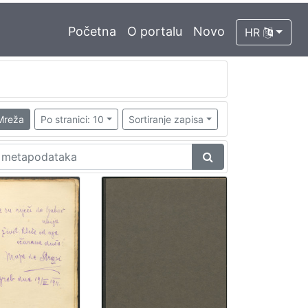
Početna
O portalu
Novo
HR
Mreža
Po stranici: 10
Sortiranje zapisa