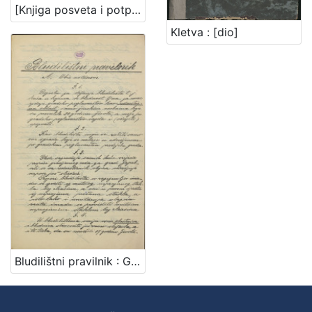
[Knjiga posveta i potpisa Ivi Raiću] : [1910.-1935.]
Kletva : [dio]
Bludilištni pravilnik : Gradsko poglavarstvo u Zagrebu 16. travnja 1899. / gradski načelnik Mošinsky