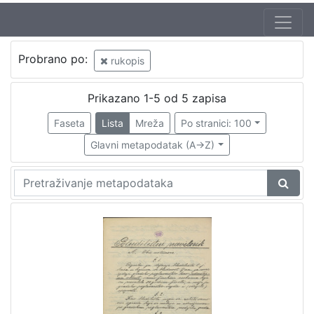
Jezik
Probrano po:
rukopis
hrvatski
3
Prikazano 1-5 od 5 zapisa
Faseta
Lista
Mreža
Po stranici: 100
[
1
Glavni metapodatak (A->Z)
]
Nakladnička
cjelina
Zagreb na pragu modernog doba
3
Propisi Gradskog poglavarstva
2
Zdravstvo
1
Digitalizirana zagrebačka baština
1