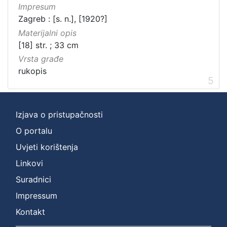
Impresum
Zagreb : [s. n.], [1920?]
Materijalni opis
[18] str. ; 33 cm
Vrsta građe
rukopis
5
Izjava o pristupačnosti
O portalu
Uvjeti korištenja
Linkovi
Suradnici
Impressum
Kontakt