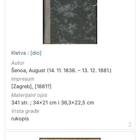
Kletva : [dio]
Autor
Šenoa, August (14. 11. 1838. – 13. 12. 1881.)
Impresum
[Zagreb], [1881?]
Materijalni opis
341 str. ; 34x21 cm i 36,3x22,5 cm
Vrsta građe
rukopis
2