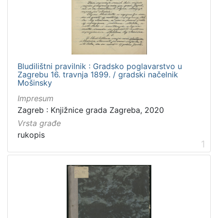
[
4
]
Zbirka
Bludilištni pravilnik : Gradsko poglavarstvo u
Rukopisi
3
Zagrebu 16. travnja 1899. / gradski načelnik
Mošinsky
Impresum
Zagreb : Knjižnice grada Zagreba, 2020
[
1
Vrsta građe
]
rukopis
1