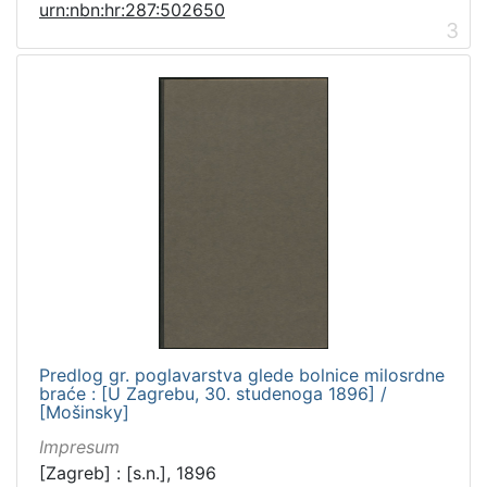
urn:nbn:hr:287:502650
3
Predlog gr. poglavarstva glede bolnice milosrdne
braće : [U Zagrebu, 30. studenoga 1896] /
[Mošinsky]
Impresum
[Zagreb] : [s.n.], 1896