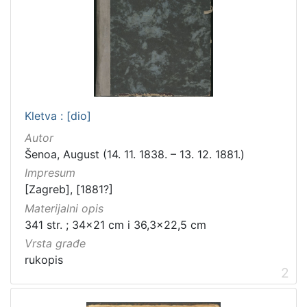
Kletva : [dio]
Autor
Šenoa, August (14. 11. 1838. – 13. 12. 1881.)
Impresum
[Zagreb], [1881?]
Materijalni opis
341 str. ; 34x21 cm i 36,3x22,5 cm
Vrsta građe
rukopis
2