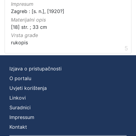
Impresum
Zagreb : [s. n.], [1920?]
Materijalni opis
[18] str. ; 33 cm
Vrsta građe
rukopis
5
Izjava o pristupačnosti
O portalu
Uvjeti korištenja
Linkovi
Suradnici
Impressum
Kontakt