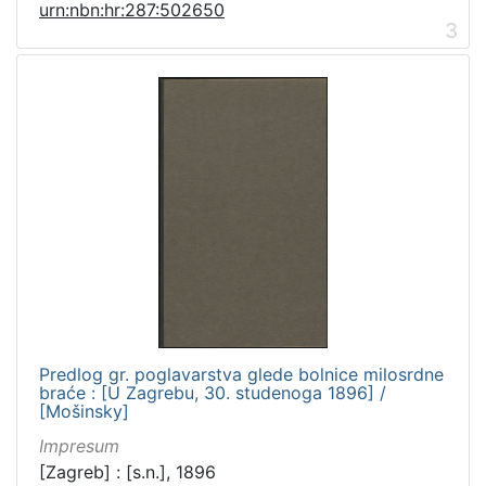
urn:nbn:hr:287:502650
3
Predlog gr. poglavarstva glede bolnice milosrdne
braće : [U Zagrebu, 30. studenoga 1896] /
[Mošinsky]
Impresum
[Zagreb] : [s.n.], 1896