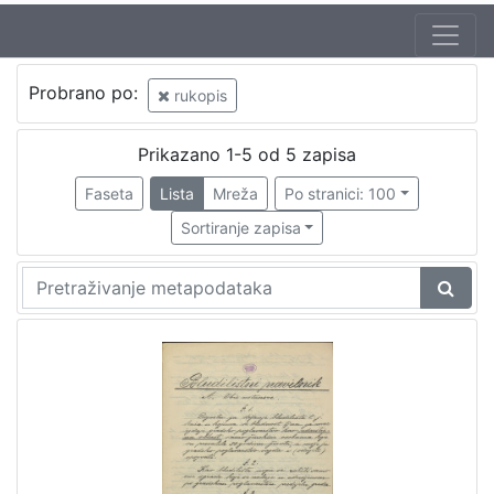
Jezik
Probrano po:
rukopis
hrvatski
3
Prikazano 1-5 od 5 zapisa
Faseta
Lista
Mreža
Po stranici: 100
[
1
Sortiranje zapisa
]
Nakladnička
cjelina
Zagreb na pragu modernog doba
3
Propisi Gradskog poglavarstva
2
Digitalizirana zagrebačka baština
1
Zdravstvo
1