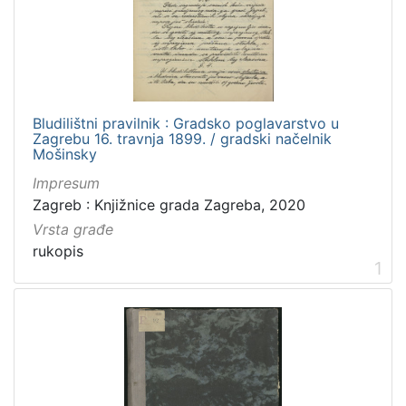
[
4
]
Zbirka
Bludilištni pravilnik : Gradsko poglavarstvo u
Rukopisi
3
Zagrebu 16. travnja 1899. / gradski načelnik
Mošinsky
Impresum
Zagreb : Knjižnice grada Zagreba, 2020
[
1
Vrsta građe
]
rukopis
1