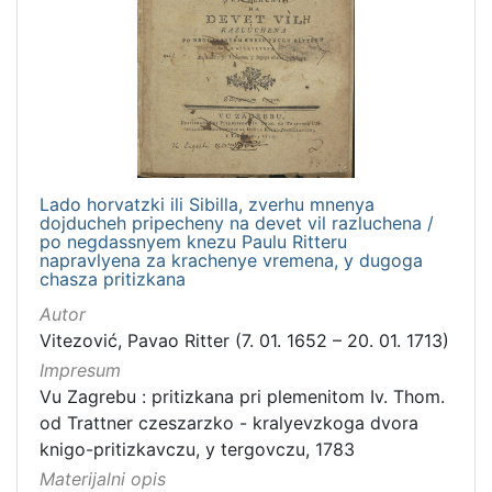
Zagreb na pragu modernog doba
29
Digitalizirana zagrebačka baština
18
Obitelji Šubić, Zrinski i Frankopan
17
Knjige za djecu i mladež
9
Družba "Braća Hrvatskoga Zmaja"
5
Zaprešićki autori online
5
Lado horvatzki ili Sibilla, zverhu mnenya
Rječnici
3
dojducheh pripecheny na devet vil razluchena /
Ilirci
3
po negdassnyem knezu Paulu Ritteru
napravlyena za krachenye vremena, y dugoga
Sport
3
chasza pritizkana
Izdanja zagrebačkih tiskara 17. i 18. stoljeća
2
Autor
Vitezović, Pavao Ritter (7. 01. 1652 – 20. 01. 1713)
Impresum
Vu Zagrebu : pritizkana pri plemenitom Iv. Thom.
[
od Trattner czeszarzko - kralyevzkoga dvora
1
knigo-pritizkavczu, y tergovczu, 1783
6
]
Materijalni opis