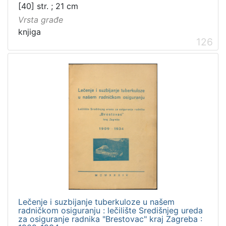
[40] str. ; 21 cm
Zbirka
Vrsta građe
Knjige
93
knjiga
Knjige za djecu i mladež
10
126
Digitalna zbirka Zaprešića
5
[
3
]
Lečenje i suzbijanje tuberkuloze u našem
radničkom osiguranju : lečilište Središnjeg ureda
za osiguranje radnika "Brestovac" kraj Zagreba :