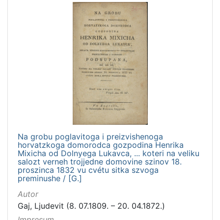
Na grobu poglavitoga i preizvishenoga
horvatzkoga domorodca gozpodina Henrika
Mixicha od Dolnyega Lukavca, ... koteri na veliku
salozt verneh trojjedne domovine szinov 18.
proszinca 1832 vu cvétu sitka szvoga
preminushe / [G.]
Autor
Gaj, Ljudevit (8. 07.1809. – 20. 04.1872.)
Impresum