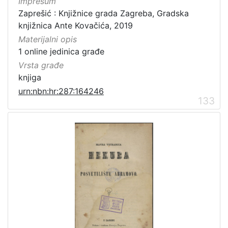
Impresum
Zaprešić : Knjižnice grada Zagreba, Gradska
knjižnica Ante Kovačića, 2019
Materijalni opis
1 online jedinica građe
Vrsta građe
knjiga
urn:nbn:hr:287:164246
133