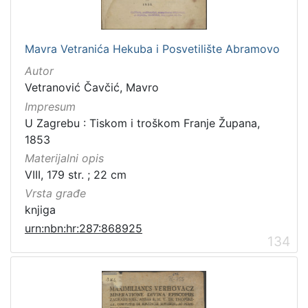
Mavra Vetranića Hekuba i Posvetilište Abramovo
Autor
Vetranović Čavčić, Mavro
Impresum
U Zagrebu : Tiskom i troškom Franje Župana,
1853
Materijalni opis
VIII, 179 str. ; 22 cm
Vrsta građe
knjiga
urn:nbn:hr:287:868925
134