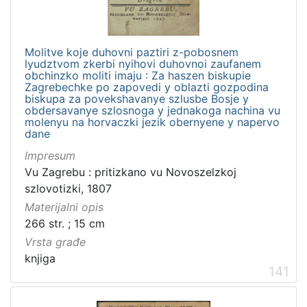
Molitve koje duhovni paztiri z-pobosnem
lyudztvom zkerbi nyihovi duhovnoi zaufanem
obchinzko moliti imaju : Za haszen biskupie
Zagrebechke po zapovedi y oblazti gozpodina
biskupa za povekshavanye szlusbe Bosje y
obdersavanye szlosnoga y jednakoga nachina vu
molenyu na horvaczki jezik obernyene y napervo
dane
Impresum
Vu Zagrebu : pritizkano vu Novoszelzkoj
szlovotizki, 1807
Materijalni opis
266 str. ; 15 cm
Vrsta građe
knjiga
141