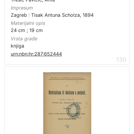
Impresum
Zagreb : Tisak Antuna Scholza, 1894
Materijalni opis
24 cm ; 19 cm
Vrsta građe
knjiga
urn:nbn:hr:287:652444
130