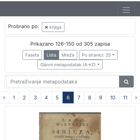
Jezik
Probrano po:
knjiga
hrvatski
87
njemački
5
Prikazano 126-150 od 305 zapisa
latinski
5
Faseta
Lista
Mreža
Po stranici: 25
talijanski
2
Glavni metapodatak (A->Z)
španjolski
2
mađarski
1
1
2
3
4
5
6
7
8
9
10
11
[
(current)
6
]
Nakladnička
cjelina