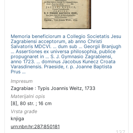
Memoria beneficiorum a Collegio Societatis Jesu
Zagrabiensi acceptorum, ab anno Christi
Salvatoris MDCVI. ... dum sub ... Georgii Branjugh
... Assertiones ex universa philosophia, publice
propugnaret in ... S. J. Gymnasio Zagrabiensi,
anno 1723. ... dominus Jacobus Kunecz Croata
Varasdinensis. Praeside, r. p. Joanne Baptista
Prus ...
Impresum
Zagrabiae : Typis Joannis Weitz, 1733
Materijalni opis
[8], 80 str. ; 16 cm
Vrsta građe
knjiga
urn:nbn:hr:287:850181
137