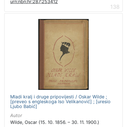
urn:nbn:hr:287:253412
138
Mladi kralj i druge pripovijesti / Oskar Wilde ;
[preveo s engleskoga Iso Velikanović] ; [uresio
Ljubo Babić]
Autor
Wilde, Oscar (15. 10. 1856. – 30. 11. 1900.)