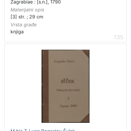
Zagrabiae : [s.n.], 1790
Materijalni opis
[3] str. ; 29 cm
Vrsta građe
knjiga
135