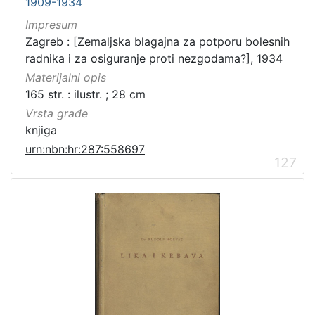
1909-1934
Impresum
Zagreb : [Zemaljska blagajna za potporu bolesnih
radnika i za osiguranje proti nezgodama?], 1934
Materijalni opis
165 str. : ilustr. ; 28 cm
Vrsta građe
knjiga
urn:nbn:hr:287:558697
127