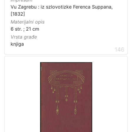
Vu Zagrebu : iz szlovotizke Ferenca Suppana,
[1832]
Materijalni opis
6 str. ; 21 cm
Vrsta građe
knjiga
146