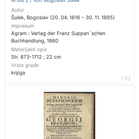
M bis Z / von Bogoslav Šulek
Autor
Šulek, Bogoslav (20. 04. 1816 – 30. 11. 1895)
Impresum
Agram : Verlag der Franz Suppan´schen
Buchhandlung, 1860
Materijalni opis
Str. 873-1712 ; 22 cm
Vrsta građe
knjiga
136