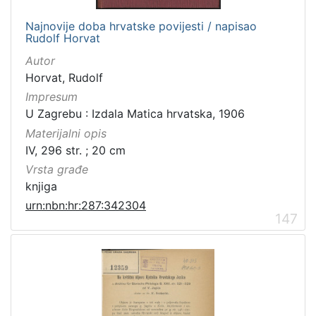
Najnovije doba hrvatske povijesti / napisao
Rudolf Horvat
Autor
Horvat, Rudolf
Impresum
U Zagrebu : Izdala Matica hrvatska, 1906
Materijalni opis
IV, 296 str. ; 20 cm
Vrsta građe
knjiga
urn:nbn:hr:287:342304
147