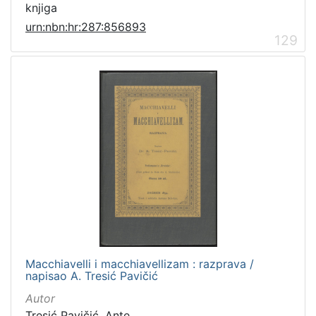
knjiga
urn:nbn:hr:287:856893
129
Macchiavelli i macchiavellizam : razprava /
napisao A. Tresić Pavičić
Autor
Tresić Pavičić, Ante