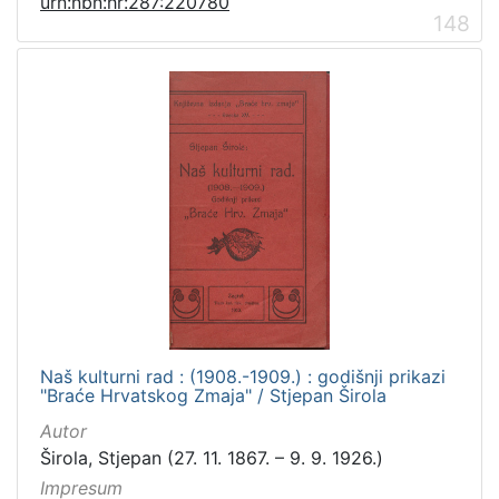
urn:nbn:hr:287:220780
148
Naš kulturni rad : (1908.-1909.) : godišnji prikazi
"Braće Hrvatskog Zmaja" / Stjepan Širola
Autor
Širola, Stjepan (27. 11. 1867. – 9. 9. 1926.)
Impresum