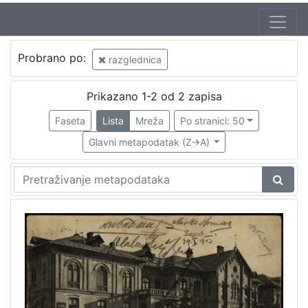
Jezik
Probrano po:
razglednica
hrvatski
1
Prikazano 1-2 od 2 zapisa
Faseta
Lista
Mreža
Po stranici: 50
[
1
Glavni metapodatak (Z->A)
]
Nakladnička
cjelina
Zagreb na pragu modernog doba
1
Zagrebačke razglednice
1
[
2