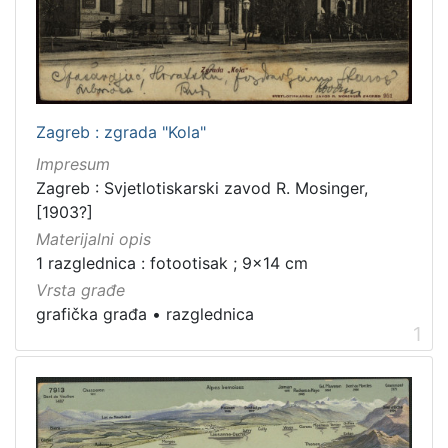
]
Zbirka
Grafička građa
1
Zagreb : zgrada "Kola"
Impresum
[
Zagreb : Svjetlotiskarski zavod R. Mosinger,
1
]
[1903?]
Materijalni opis
1 razglednica : fotootisak ; 9x14 cm
Vrsta građe
grafička građa
•
razglednica
1