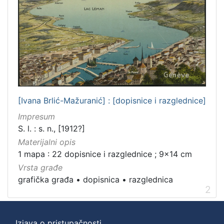
[Ivana Brlić-Mažuranić] : [dopisnice i razglednice]
Impresum
S. l. : s. n., [1912?]
Materijalni opis
1 mapa : 22 dopisnice i razglednice ; 9x14 cm
Vrsta građe
grafička građa
•
dopisnica
•
razglednica
2
Izjava o pristupačnosti