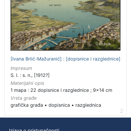
[Ivana Brlić-Mažuranić] : [dopisnice i razglednice]
Impresum
S. l. : s. n., [1912?]
Materijalni opis
1 mapa : 22 dopisnice i razglednice ; 9x14 cm
Vrsta građe
grafička građa
•
dopisnica
•
razglednica
2
Izjava o pristupačnosti