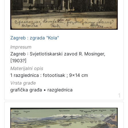
]
Zbirka
Grafička građa
1
Zagreb : zgrada "Kola"
Impresum
[
Zagreb : Svjetlotiskarski zavod R. Mosinger,
1
]
[1903?]
Materijalni opis
1 razglednica : fotootisak ; 9x14 cm
Vrsta građe
grafička građa
•
razglednica
1