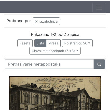
Jezik
Probrano po:
razglednica
hrvatski
1
Prikazano 1-2 od 2 zapisa
Faseta
Lista
Mreža
Po stranici: 50
[
1
Glavni metapodatak (Z->A)
]
Nakladnička
cjelina
Zagrebačke razglednice
1
Zagreb na pragu modernog doba
1
[
2