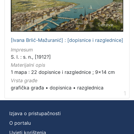
[Ivana Brlić-Mažuranić] : [dopisnice i razglednice]
Impresum
S. l. : s. n., [1912?]
Materijalni opis
1 mapa : 22 dopisnice i razglednice ; 9x14 cm
Vrsta građe
grafička građa
•
dopisnica
•
razglednica
1
Izjava o pristupačnosti
O portalu
Uvjeti korištenja