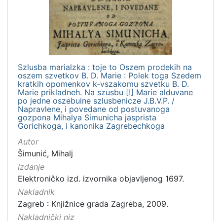
izdanja
Zagreb
1
Szlusba marialzka : toje to Oszem prodekih na
[
oszem szvetkov B. D. Marie : Polek toga Szedem
1
kratkih opomenkov k-vszakomu szvetku B. D.
]
Marie prikladneh. Na szusbu [!] Marie alduvane
po jedne oszebuine szlusbenicze J.B.V.P. /
Nakladnička
Napravlene, i povedane od postuvanoga
cjelina
gozpona Mihalya Simunicha jasprista
Gorichkoga, i kanonika Zagrebechkoga
Digitalizirana zagrebačka baština
1
Autor
Izdanja zagrebačkih tiskara 17. i 18. stoljeća
1
Šimunić, Mihalj
Izdanje
Elektroničko izd. izvornika objavljenog 1697.
[
Nakladnik
2
Zagreb : Knjižnice grada Zagreba, 2009.
]
Nakladnički niz