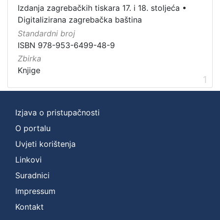
Vrsta
Izdanja zagrebačkih tiskara 17. i 18. stoljeća
•
građe
Digitalizirana zagrebačka baština
knjiga
1
Standardni broj
ISBN 978-953-6499-48-9
Zbirka
Knjige
[
1
1
]
Zbirka
Izjava o pristupačnosti
Knjige
1
O portalu
Uvjeti korištenja
Linkovi
[
Suradnici
1
]
Impressum
Kontakt