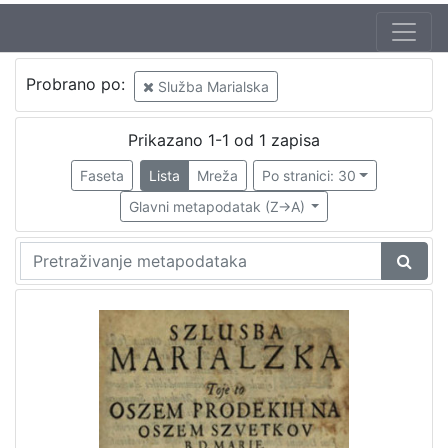
Autor
Probrano po:
Služba Marialska
Šimunić, Mihalj
1
Prikazano 1-1 od 1 zapisa
Faseta
Lista
Mreža
Po stranici: 30
[
1
Glavni metapodatak (Z->A)
]
Izdavač
Knjižnice grada Zagreba
1
[
1
]
Mjesto