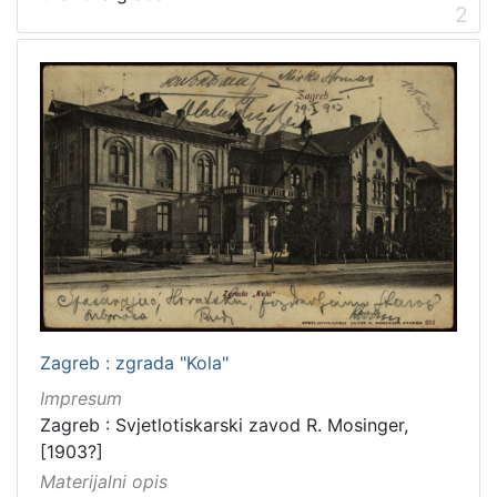
1
2
]
Vrsta
građe
razglednica
2
grafička građa
2
[
2
]
Zbirka
Grafička građa
3
Zagreb : zgrada "Kola"
Impresum
Zagreb : Svjetlotiskarski zavod R. Mosinger,
[1903?]
[
Materijalni opis
1