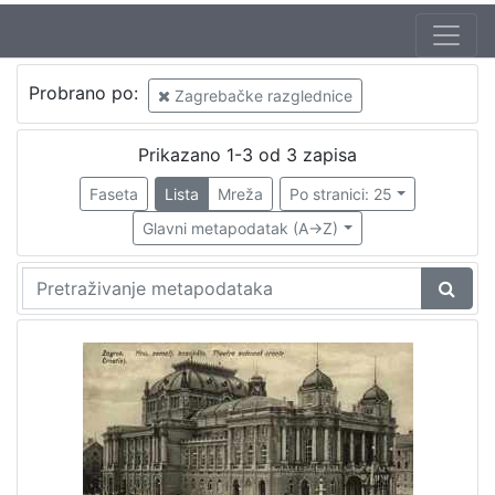
Autor
Probrano po:
Zagrebačke razglednice
Mosinger, Rudolf (1865. – 9. 10. 1918.)
1
Prikazano 1-3 od 3 zapisa
Faseta
Lista
Mreža
Po stranici: 25
[
1
Glavni metapodatak (A->Z)
]
Izdavač
Knjižnice grada Zagreba
2
[
1
]
Jezik