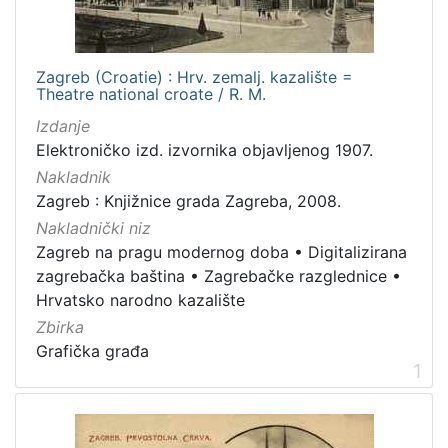
francuski
1
hrvatski
1
Zagreb (Croatie) : Hrv. zemalj. kazalište =
Theatre national croate / R. M.
Izdanje
[
Elektroničko izd. izvornika objavljenog 1907.
2
Nakladnik
]
Zagreb : Knjižnice grada Zagreba, 2008.
Mjesto
Nakladnički niz
izdanja
Zagreb na pragu modernog doba
•
Digitalizirana
Zagreb
2
zagrebačka baština
•
Zagrebačke razglednice
•
Hrvatsko narodno kazalište
Zbirka
Grafička građa
[
1
1
]
Nakladnička