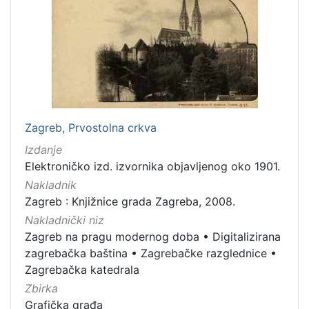
cjelina
Zagreb na pragu modernog doba
3
Zagrebačke razglednice
3
Digitalizirana zagrebačka baština
2
Zagrebačka katedrala
1
Hrvatsko narodno kazalište
1
Zagreb, Prvostolna crkva
Izdanje
Elektroničko izd. izvornika objavljenog oko 1901.
[
5
Nakladnik
]
Zagreb : Knjižnice grada Zagreba, 2008.
Prava
Nakladnički niz
Javno dobro
2
Zagreb na pragu modernog doba
•
Digitalizirana
zagrebačka baština
•
Zagrebačke razglednice
•
Zagrebačka katedrala
Zbirka
[
Grafička građa