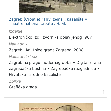
francuski
1
hrvatski
1
Zagreb (Croatie) : Hrv. zemalj. kazalište =
Theatre national croate / R. M.
Izdanje
[
Elektroničko izd. izvornika objavljenog 1907.
2
Nakladnik
]
Zagreb : Knjižnice grada Zagreba, 2008.
Mjesto
Nakladnički niz
izdanja
Zagreb na pragu modernog doba
•
Digitalizirana
Zagreb
2
zagrebačka baština
•
Zagrebačke razglednice
•
Hrvatsko narodno kazalište
Zbirka
Grafička građa
[
1
1
]
Nakladnička