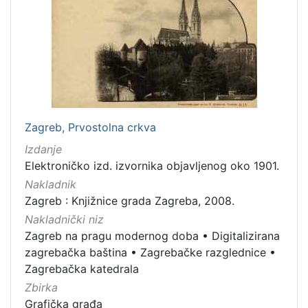
cjelina
Zagreb na pragu modernog doba
3
Zagrebačke razglednice
3
Digitalizirana zagrebačka baština
2
Zagrebačka katedrala
1
Hrvatsko narodno kazalište
1
Zagreb, Prvostolna crkva
Izdanje
Elektroničko izd. izvornika objavljenog oko 1901.
[
5
Nakladnik
]
Zagreb : Knjižnice grada Zagreba, 2008.
Prava
Nakladnički niz
Javno dobro
2
Zagreb na pragu modernog doba
•
Digitalizirana
zagrebačka baština
•
Zagrebačke razglednice
•
Zagrebačka katedrala
Zbirka
[
Grafička građa