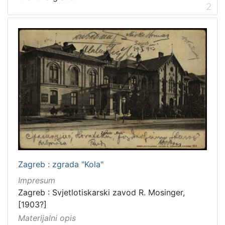
1
2
]
Vrsta
građe
razglednica
2
grafička građa
2
[
2
]
Zbirka
Grafička građa
3
Zagreb : zgrada "Kola"
Impresum
Zagreb : Svjetlotiskarski zavod R. Mosinger,
[1903?]
[
Materijalni opis
1