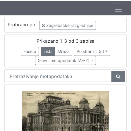
Autor
Probrano po:
Zagrebačke razglednice
Mosinger, Rudolf (1865. – 9. 10. 1918.)
1
Prikazano 1-3 od 3 zapisa
Faseta
Lista
Mreža
Po stranici: 50
[
1
Glavni metapodatak (A->Z)
]
Izdavač
Knjižnice grada Zagreba
2
[
1
]
Jezik