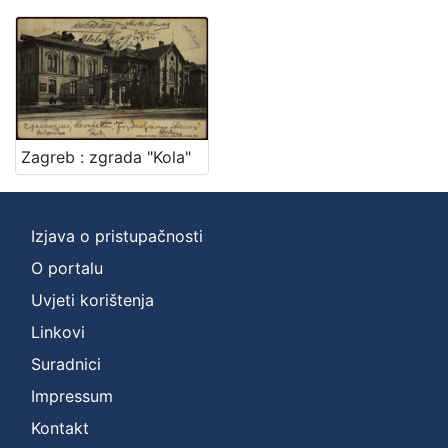
francuski
1
hrvatski
1
[
Zagreb : zgrada "Kola"
2
]
Mjesto
Izjava o pristupačnosti
izdanja
Zagreb
2
O portalu
Uvjeti korištenja
Linkovi
[
Suradnici
1
Impressum
]
Kontakt
Nakladnička