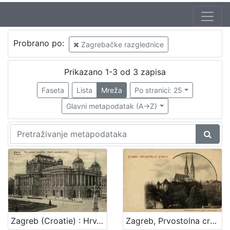
Autor
Probrano po:
Zagrebačke razglednice
Mosinger, Rudolf (1865. – 9. 10. 1918.)
1
Prikazano 1-3 od 3 zapisa
Faseta
Lista
Mreža
Po stranici: 25
[
1
Glavni metapodatak (A->Z)
]
Izdavač
Knjižnice grada Zagreba
2
[
1
]
Zagreb (Croatie) : Hrv. zemalj. kazalište = Theatre national croate / R. M.
Zagreb, Prvostolna crkva
Jezik