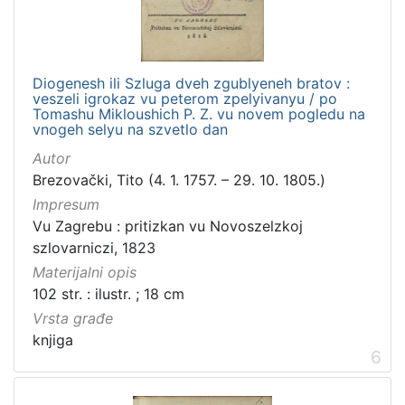
Diogenesh ili Szluga dveh zgublyeneh bratov :
veszeli igrokaz vu peterom zpelyivanyu / po
Tomashu Mikloushich P. Z. vu novem pogledu na
vnogeh selyu na szvetlo dan
Autor
Brezovački, Tito (4. 1. 1757. – 29. 10. 1805.)
Impresum
Vu Zagrebu : pritizkan vu Novoszelzkoj
szlovarniczi, 1823
Materijalni opis
102 str. : ilustr. ; 18 cm
Vrsta građe
knjiga
6