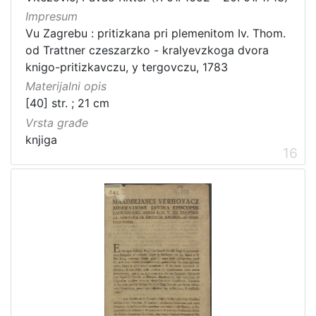
Impresum
Vu Zagrebu : pritizkana pri plemenitom Iv. Thom.
od Trattner czeszarzko - kralyevzkoga dvora
knigo-pritizkavczu, y tergovczu, 1783
Materijalni opis
[40] str. ; 21 cm
Vrsta građe
knjiga
16