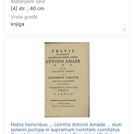
Materijalni opis
[4] str. ; 40 cm
Vrsta građe
knjiga
9
Festis honoribus ... comitis Antonii Amade ... dum
solenni pompa in supremum comitem comitatus