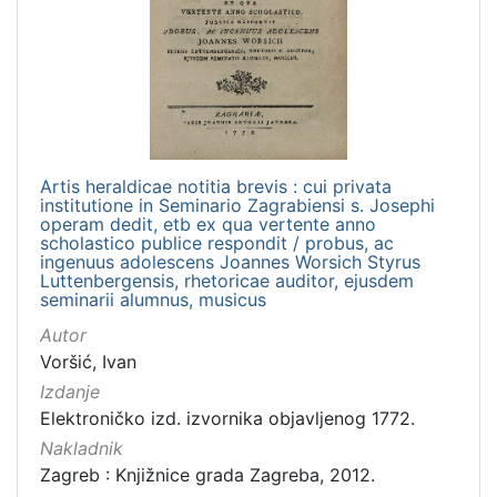
]
Izdavač
Knjižnice grada Zagreba
11
[
Artis heraldicae notitia brevis : cui privata
institutione in Seminario Zagrabiensi s. Josephi
1
operam dedit, etb ex qua vertente anno
]
scholastico publice respondit / probus, ac
ingenuus adolescens Joannes Worsich Styrus
Jezik
Luttenbergensis, rhetoricae auditor, ejusdem
latinski
7
seminarii alumnus, musicus
Autor
Voršić, Ivan
Izdanje
[
1
Elektroničko izd. izvornika objavljenog 1772.
]
Nakladnik
Mjesto
Zagreb : Knjižnice grada Zagreba, 2012.