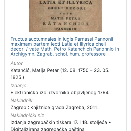
Fructus auctumnales in iugis Parnassi Pannonii
maximam partem lecti Latia et Illyrica cheli
decori / vate Math. Petro Katanchich Panonnio in
Archigymn. Zagrab. schol. hum. professore
Autor
Katančić, Matija Petar (12. 08. 1750 – 23. 05.
1825.)
Izdanje
Elektroničko izd. izvornika objavljenog 1794.
Nakladnik
Zagreb : Knjižnice grada Zagreba, 2011.
Nakladnički niz
Izdanja zagrebačkih tiskara 17. i 18. stoljeća
•
Digitalizirana zagrebačka baština