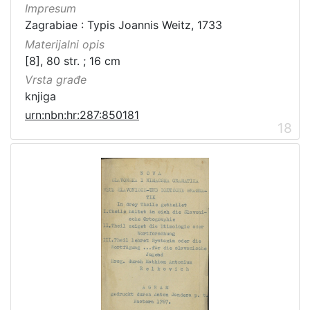
Impresum
Zagrabiae : Typis Joannis Weitz, 1733
Materijalni opis
[8], 80 str. ; 16 cm
Vrsta građe
knjiga
urn:nbn:hr:287:850181
18