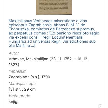
Maximilianus Verhovacz miseratione divina
episcopus Zagrabiensis, abbas B. M. V. de
Thopuszka, comitatus de Berzencze supremus,
ac perpetuus comes : [Ex benigno rescripto regio
via excelsi consilii regii Locumtenentialis
Hungarici ad universas Regni Jurisdictiones sub
5ta Martii a ...]
Autor
Vrhovac, Maksimilijan (23. 11. 1752. – 16. 12.
1827.)
Impresum
Zagrabiae : [s.n.], 1790
Materijalni opis
[3] str. ; 29 cm
Vrsta građe
knjiga
17