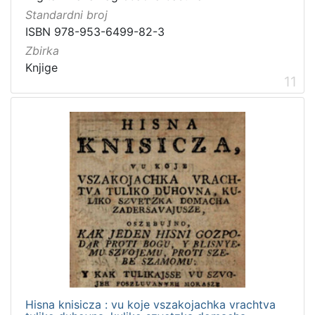
Standardni broj
ISBN 978-953-6499-82-3
Zbirka
Knjige
11
Hisna knisicza : vu koje vszakojachka vrachtva