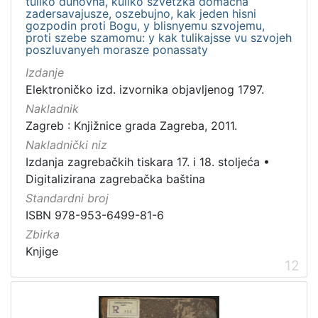
tuliko duhovna, kuliko szvetzka domacha
zadersavajusze, oszebujno, kak jeden hisni
gozpodin proti Bogu, y blisnyemu szvojemu,
proti szebe szamomu: y kak tulikajsse vu szvojeh
poszluvanyeh morasze ponassaty
Izdanje
Elektroničko izd. izvornika objavljenog 1797.
Nakladnik
Zagreb : Knjižnice grada Zagreba, 2011.
Nakladnički niz
Izdanja zagrebačkih tiskara 17. i 18. stoljeća
•
Digitalizirana zagrebačka baština
Standardni broj
ISBN 978-953-6499-81-6
Zbirka
Knjige
12