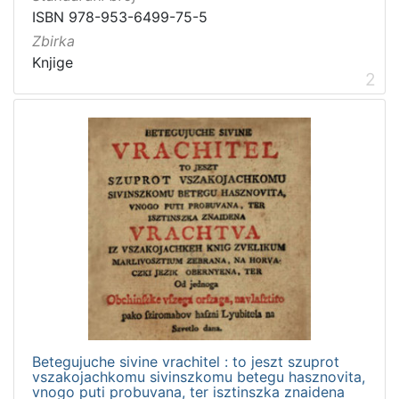
ISBN 978-953-6499-75-5
Sitni tisak
1
Zbirka
Knjige
2
[
2
]
Betegujuche sivine vrachitel : to jeszt szuprot
vszakojachkomu sivinszkomu betegu hasznovita,
vnogo puti probuvana, ter isztinszka znaidena