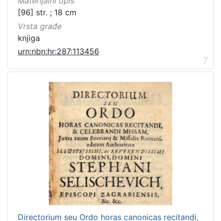
Materijalni opis
[96] str. ; 18 cm
Vrsta građe
knjiga
urn:nbn:hr:287:113456
7
Directorium seu Ordo horas canonicas recitandi,