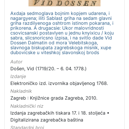
Javno dobro
10
Axdaja sedmoglava bojnim kopjem udarena, i
nagargyena; iliti Sablast griha na sedam glavni
griha razdilyenoga oshtrom istinom pokarana, i
prikorena. A drugacsie: Ukor malovridnosti
[
csovicsanski postavlyen u jednu knyixicu / koju
1
sabra, slicsnoricsno izpisa, i na svitlo dade Vid
]
Dossen Dalmatin od mora Velebitskoga,
slavnoga biskupata zagrebskoga misnik, xupe
Vrsta
dubovicske u viteshkoj slavonskoj brods
građe
Autor
knjiga
10
Došen, Vid (1719/20. – 6. 04. 1778.)
sitni tisak
1
Izdanje
Elektroničko izd. izvornika objavljenog 1768.
Nakladnik
Zagreb : Knjižnice grada Zagreba, 2010.
[
Nakladnički niz
2
]
Izdanja zagrebačkih tiskara 17. i 18. stoljeća
•
Digitalizirana zagrebačka baština
Zbirka
Standardni broj
Knjige
12