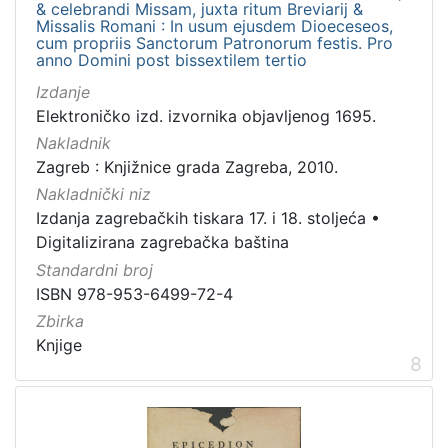
& celebrandi Missam, juxta ritum Breviarij &
Missalis Romani : In usum ejusdem Dioeceseos,
cum propriis Sanctorum Patronorum festis. Pro
anno Domini post bissextilem tertio
Izdanje
Elektroničko izd. izvornika objavljenog 1695.
Nakladnik
Zagreb : Knjižnice grada Zagreba, 2010.
Nakladnički niz
Izdanja zagrebačkih tiskara 17. i 18. stoljeća
•
Digitalizirana zagrebačka baština
Standardni broj
ISBN 978-953-6499-72-4
Zbirka
Knjige
8