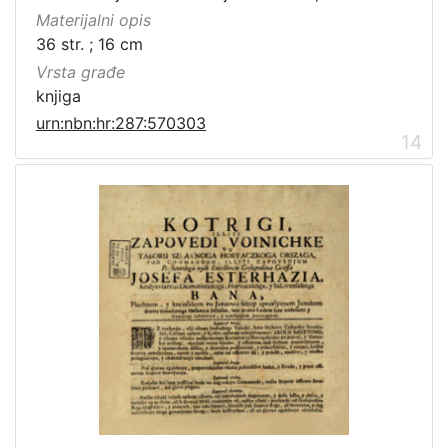
Materijalni opis
36 str. ; 16 cm
Vrsta građe
knjiga
urn:nbn:hr:287:570303
14