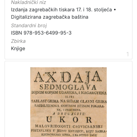
izdanja
Nakladnički niz
Zagreb
11
Izdanja zagrebačkih tiskara 17. i 18. stoljeća
•
Digitalizirana zagrebačka baština
Standardni broj
ISBN 978-953-6499-95-3
[
Zbirka
1
Knjige
]
1
Nakladnička
cjelina
Digitalizirana zagrebačka baština
13
Izdanja zagrebačkih tiskara 17. i 18. stoljeća
13
[
2
]
Prava