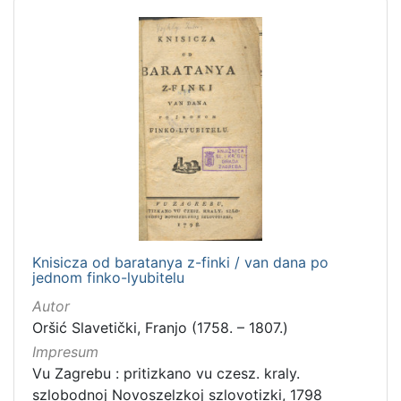
Knisicza od baratanya z-finki / van dana po
jednom finko-lyubitelu
Autor
Oršić Slavetički, Franjo (1758. – 1807.)
Impresum
Vu Zagrebu : pritizkano vu czesz. kraly.
szlobodnoj Novoszelzkoj szlovotizki, 1798