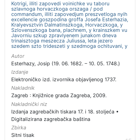
Kotrigi, illiti zapovedi voinichke vu taboru
szlavnoga horvaczkoga orszaga / pod
commandum, illiti zapovedjum preszvetloga nyih
excellencie goszpodina groffa Josefa Esterhazia,
Kralyevsztvin Dalmatinszkoga, Horvaczkoga, y
Szlovenszkoga bana, plachnem, y krainszkem vu
Javorniu szkup zpravlyenem junakom dneva
trinaisztoga meszecza Juliussa, leta jezero
szedem szto trideszeti y szedmoga ochituvani, y
Autor
Esterhazy, Josip (19. 06. 1682. – 10. 05. 1748.)
Izdanje
Elektroničko izd. izvornika objavljenog 1737.
Nakladnik
Zagreb : Knjižnice grada Zagreba, 2009.
Nakladnički niz
Izdanja zagrebačkih tiskara 17. i 18. stoljeća
•
Digitalizirana zagrebačka baština
Zbirka
Sitni tisak