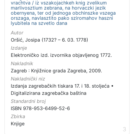
vrachtva / iz vszakojachkeh knig zvelikum
marlivosztium zebrana, na horvaczki jezik
obernyena, ter od jednoga obchinszke vszega
orszaga, navlasztito pako sziromahov haszni
lyubitela na szvetlo dana
Autor
Oršić, Josipa (1732? – 6. 03. 1778)
Izdanje
Elektroničko izd. izvornika objavljenog 1772.
Nakladnik
Zagreb : Knjižnice grada Zagreba, 2009.
Nakladnički niz
Izdanja zagrebačkih tiskara 17. i 18. stoljeća
•
Digitalizirana zagrebačka baština
Standardni broj
ISBN 978-953-6499-52-6
Zbirka
Knjige
3