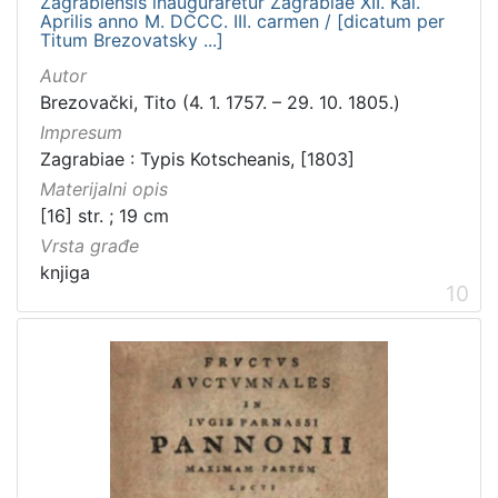
Zagrabiensis inauguraretur Zagrabiae XII. Kal.
Aprilis anno M. DCCC. III. carmen / [dicatum per
Titum Brezovatsky ...]
Autor
Brezovački, Tito (4. 1. 1757. – 29. 10. 1805.)
Impresum
Zagrabiae : Typis Kotscheanis, [1803]
Materijalni opis
[16] str. ; 19 cm
Vrsta građe
knjiga
10