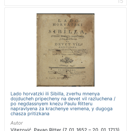
15
Lado horvatzki ili Sibilla, zverhu mnenya
dojducheh pripecheny na devet vil razluchena /
po negdassnyem knezu Paulu Ritteru
napravlyena za krachenye vremena, y dugoga
chasza pritizkana
Autor
Vitezović, Pavao Ritter (7. 01. 1652 – 20. 01. 1713)