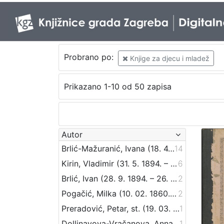
Probrano po:
Knjige za djecu i mladež
Prikazano 1-10 od 50 zapisa
Autor
Brlić-Mažuranić, Ivana (18. 4. 1874. – 21. 9. 1938.)
14
Kirin, Vladimir (31. 5. 1894. – 5. 10. 1963.)
6
Brlić, Ivan (28. 9. 1894. – 26. 4. 1977.)
2
Pogačić, Milka (10. 02. 1860. – 11. 04. 1936.)
2
Preradović, Petar, st. (19. 03. 1818 – 18. 08. 1872)
1
Dollinayova-Vračanova, Anna
1