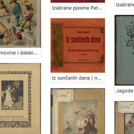
Izabrane pjesme Petra Preradovića / dozvolom pokojnikove obitelji odabrao pjesme i životopis priredio Franjo Bartuš
Iz domovine i dalekih strana / Milka Pogačić
Iz sunčanih dana / napisala Milka Pogačić