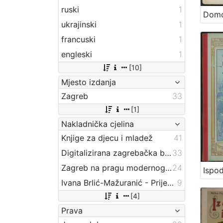
ruski
1
ukrajinski
1
francuski
1
engleski
1
[10]
Mjesto izdanja
Zagreb
33
[1]
Nakladnička cjelina
Knjige za djecu i mladež
41
Digitalizirana zagrebačka baština
33
Zagreb na pragu modernog doba
24
Ivana Brlić-Mažuranić - Prijevodi
9
[4]
Prava