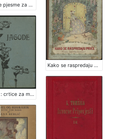
Izabrane pjesme za mladež : (1880-1896) / Josip Milaković
Kako se raspredaju priče / [od Friede Schanz] ; priredio Iso Velikanović
Jagode : crtice za mladež / napisao Davorin Trstenjak