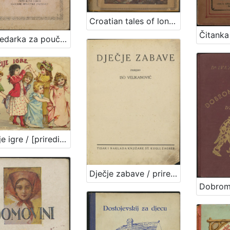
Croatian tales of long ago / by Iv. Berlić-Mažuranić
Abecedarka za poučavanje djece i odraslih ljudi / sastavio Prosvjetni odbor Narodne hrvatske zajednice
Dječije igre / [priredio J. V. Tenjac]
Dječje zabave / priredio Iso Velikanović