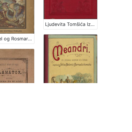
Ljudevita Tomšića Izabrane izvorne pripovijesti hrvatskoj mladeži / Ljudevit Tomšić
Lavendel og Rosmarin / Ivana Berlić-Mažuranić ; [autoriseret oversoettelse ved Thorkil Barfod] ; illustrationer af Vladimir Kirin
Meandri : za zabavu dobrim kevicama / napisala Jelica Belović-Bernadzikowska