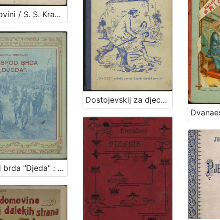
Domovini / S. S. Kranjčević ; ilustrirao Robert Auer
Dostojevskij za djecu / preveo i priredio Iso Velikanović
Ispod brda "Djeda" : crtice za mladež / napisao Davorin Trstenjak