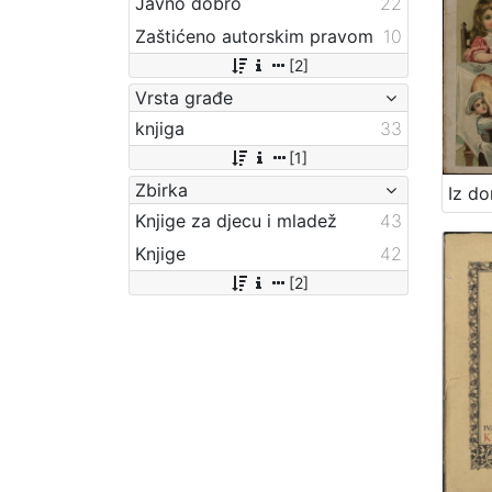
Javno dobro
22
Zaštićeno autorskim pravom
10
[2]
Vrsta građe
knjiga
33
[1]
Zbirka
Knjige za djecu i mladež
43
Knjige
42
[2]