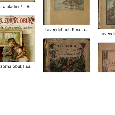
Knjiga omladini / I. Brlić-Mažuranić
Lavendel och Rosmarin : sagor för stora och smaa / Ivana Berlić
Mala zorna obuka sa hrv., njem., i franc. riječima
Mala zvernica za zabavu i pouku mladeži : s bojadisanim prema naravi nacertanimi slikami važnijim sisarah i dodanim tumačenjem