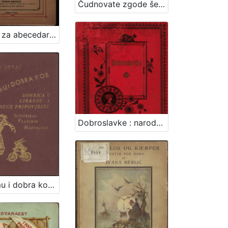
Čudnovate zgode šegrta Hlapića : pripovijest za djecu / napisala Ivana Brlić-Mažuranić ; sa slikama Naste Šenoa-Rojc
Čitanka za abecedarce / sastavio Franjo Anderlić
Dobroslavke : narodne pripovijesti hrvatskoj mladeži / pribrao i priredio Franjo Bartuš
Dobromu i dobra kob / Ivan Brlić