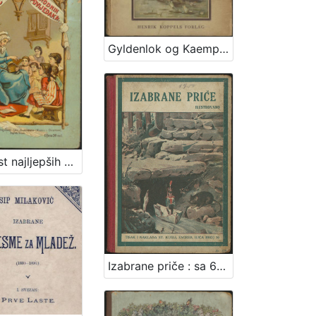
Gyldenlok og Kaempen / Ivana Berlić-Mažuranić ; [kroatiske aeventyr i autoriseret oversoetteelse ved Gudrun Lohse] ; illustrationer af Vladimir Kirin
Dvanaest najljepših priča i narodnih pripovijedaka
Izabrane priče : sa 6 slika : [ilustrovano] / [priredio] Vjekoslav Čop