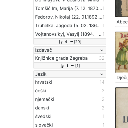
Tomšić Im, Marija (7. 12. 1870 – 30. 11. 1950.)
1
Fedorov, Nikolaj (22. 01.1892. – 1970?)
1
Truhelka, Jagoda (5. 02. 1864. – 17. 12. 1957.)
1
Vojtanovs'kyj, Vasylj (1894. – 29. 6. 1945.)
1
[29]
Izdavač
Knjižnice grada Zagreba
32
[1]
Jezik
hrvatski
14
češki
2
njemački
2
danski
2
švedski
1
slovački
1