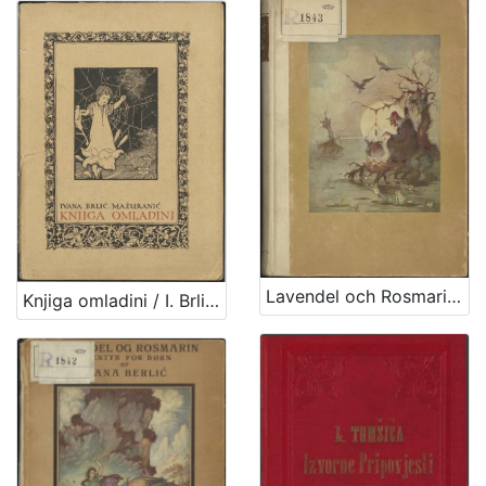
Lavendel och Rosmarin : sagor för stora och smaa / Ivana Berlić
Knjiga omladini / I. Brlić-Mažuranić