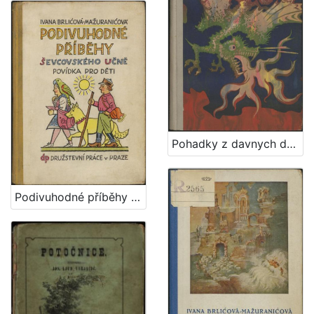
Pohadky z davnych dob / Ivana Brlićova - Mažuranićova ; z chorvatštiny preložil Jan Hudec ; ilustroval Emanuel Frinta
Podivuhodné příběhy ševcovského : učně povídka pro děti / Ivana Brlićova-Mažuranićova