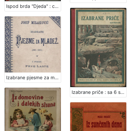
Ispod brda "Djeda" : crtice za mladež / napisao Davorin Trstenjak
[
2
]
Izabrane pjesme za mladež : (1880-1896) / Josip Milaković
Izabrane priče : sa 6 slika : [ilustrovano] / [priredio] Vjekoslav Čop