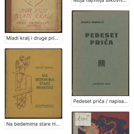
Mladi kralj i druge pripovijesti / Oskar Wilde ; [preveo s engleskoga Iso Velikanović] ; [uresio Ljubo Babić]
Pedeset priča / napisao Marko Marulić ; o 400-godišnjici njegove smrti s latinskoga preveo Milan Pavelić
Na bedemima stare Hrvatske / Rudolf Horvat ;