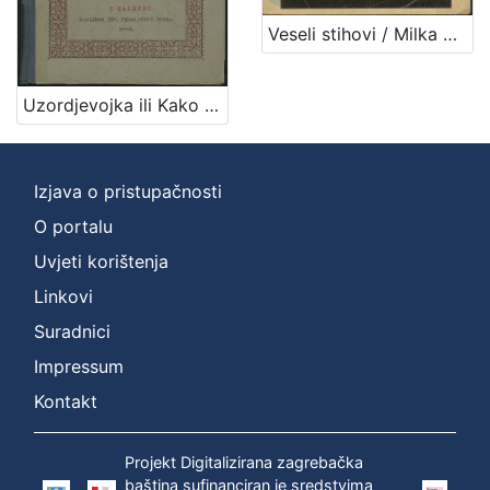
Veseli stihovi / Milka Pogačić
Uzordjevojka ili Kako da djevojka omili Bogu i ljudem / sastavio Josip Gall
Izjava o pristupačnosti
O portalu
Uvjeti korištenja
Linkovi
Suradnici
Impressum
Kontakt
Projekt Digitalizirana zagrebačka
baština sufinanciran je sredstvima