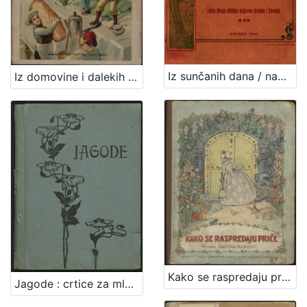
Iz sunčanih dana / napisala Milka Pogačić
Iz domovine i dalekih strana / Milka Pogačić
Kako se raspredaju priče / [od Friede Schanz] ; priredio Iso Velikanović
Jagode : crtice za mladež / napisao Davorin Trstenjak