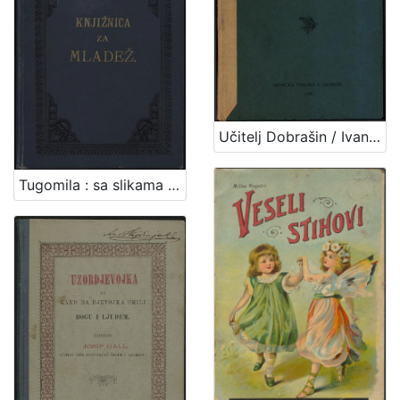
Učitelj Dobrašin / Ivana Trnskoga
Tugomila : sa slikama / napisala Jagoda Truhelka