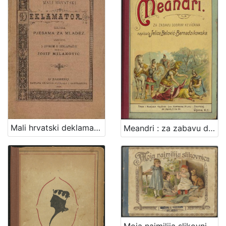
Mali hrvatski deklamator : sbirka pjesama za mladež / sastavio i s uvodom o deklamaciji popratio Josip Milaković
Meandri : za zabavu dobrim kevicama / napisala Jelica Belović-Bernadzikowska
Moja najmilija slikovnica : pjesmice / napisao Stjepan Širola