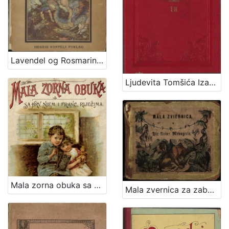
Lavendel og Rosmarin / Ivana Berlić-Mažuranić ; [autoriseret oversoettelse ved Thorkil Barfod] ; illustrationer af Vladimir Kirin
Ljudevita Tomšića Izabrane izvorne pripovijesti hrvatskoj mladeži / Ljudevit Tomšić
Mala zorna obuka sa hrv., njem., i franc. riječima
Mala zvernica za zabavu i pouku mladeži : s bojadisanim prema naravi nacertanimi slikami važnijim sisarah i dodanim tumačenjem