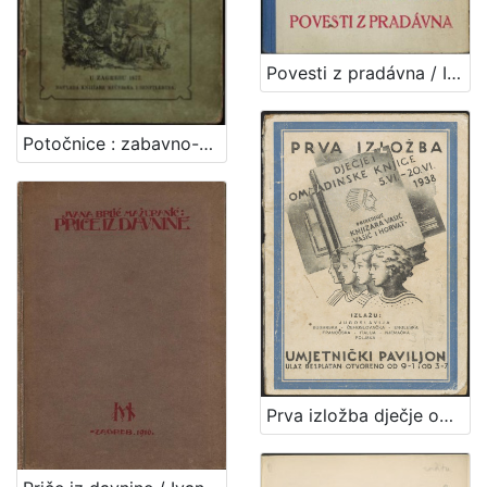
Povesti z pradávna / Ivana Brlićova-Mažuranićova
Potočnice : zabavno-poučne pjesme i pripovijetke mladeži našoj / napisao Jos. Ljud. Varjačić
Prva izložba dječje omladinske knjige : otvara se 5. VI. 1938. u 11 sati prije podne u umjetničkom paviljonu u Zagrebu i traje do 20. VI. 1938.