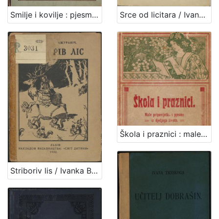
Srce od licitara / Ivana Brlić-Mažuranić
Smilje i kovilje : pjesmice i priče : sa tri slike / hrvatskoj djeci poklanja August Harambašić
Škola i praznici : male pripovijetke i pjesme iz dječjeg života : (sa 7 slika) / napisala Ivana Brlić-Mažuranić
Striboriv lis / Ivanka Brlič-Mažuranič