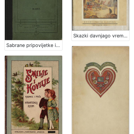
Skazki davnjago vremeni / Ivana Brlič' - Mažuranič'
Sabrane pripovijetke i pjesme za mladež / Marija Tomšić - Im