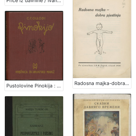
Priče iz davnine / Ivana Brlić Mažuranić ; [ilustrovao Petar Orlić]
Radosna majka-dobra pjestinja / po njemačkom I. B. M.
Pustolovine Pinokija : pripoviest o jednome lutku / C. Collodi ; [s talijanskog preveo Vjekoslav Kaleb]