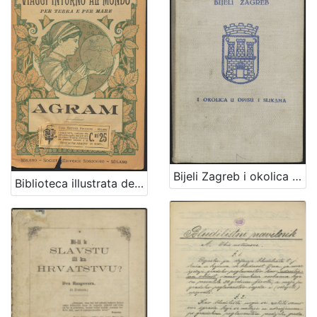
Bijeli Zagreb i okolica u opisu i slikama : sa malim rječnikom, praktičnim uputama, planom grada Zagreba i željezničkom kartom
Biblioteca illustrata dei viaggi intorno al mondo per terra e per mare