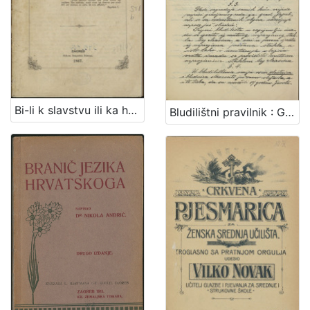
Bi-li k slavstvu ili ka hrvatstvu? : dva razgovora
Bludilištni pravilnik : Gradsko poglavarstvo u Zagrebu 16. travnja 1899. / gradski načelnik Mošinsky