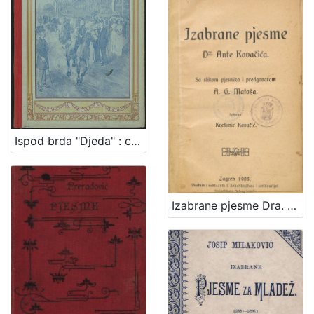
Ispod brda "Djeda" : crtice za mladež / napisao Davorin Trstenjak
Izabrane pjesme Dra. Ante Kovačića : sa slikom pjesnika i predgovorom A. G. Matoša / sabrao Krešimir Kovačić