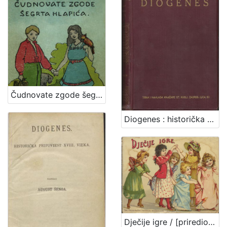
Čudnovate zgode šegrta Hlapića : pripovijest za djecu / napisala Ivana Brlić-Mažuranić ; sa slikama Naste Šenoa-Rojc
Diogenes : historička pripoviest XVIII. vieka / August Šenoa
Dječije igre / [priredio J. V. Tenjac]