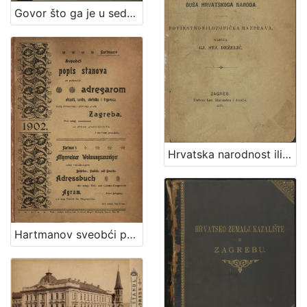
Govor što ga je u sednici sabora hervatskoga, na 26. lipnja 1861. o donošenju Hrvatske naprama Ungarii izustio dr. Antun Starčević poklisar kot. Grobničko-Hreljinskoga
Hrvatska narodnost iliti Duša hrvatskoga naroda : poviestno-filozofička razprava / napisa Gj. Stj. Deželić
Hartmanov sveobći popis stanova sa podpunim adresarom oblasti, ureda, obrtnika i trgovaca kralj. slobodnoga i glavnoga grada Zagreba : prvi tečaj sa slikom gradonačelnika i tlorisom gradskim = Hartman's allgemeiner Wohnungsanzeiger nebst vollständigem Behörden-, Handels-, und Gewerbe- Adressbuch der köngl. frei- u. Landeshauptstadt Agrem : erster Jahrgang mit dem portrait des Bürgermeisters der St