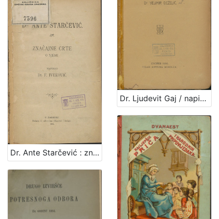
Dr. Ljudevit Gaj / napisao Velimir Deželić
Dr. Ante Starčević : značajne crte o njemu / napisao F. Iveković