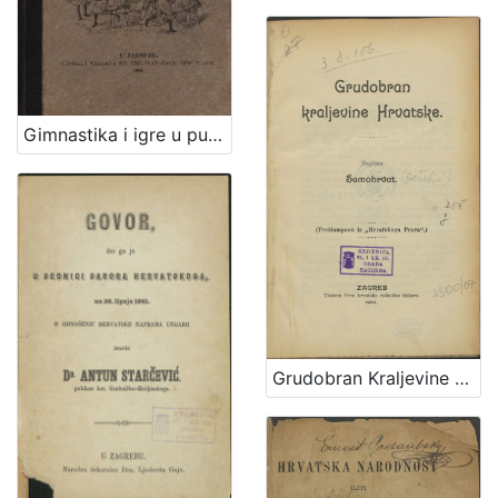
Gimnastika i igre u pučkoj školi / priredili Franjo Bučar i Viktor Rudolf
Grudobran Kraljevine Hrvatske / napisao Samohrvat