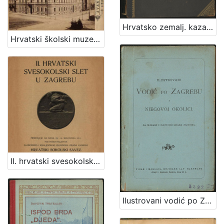
Hrvatsko zemalj. kazalište u Zagrebu.
Hrvatski školski muzej / Ivan Standl
II. hrvatski svesokolski slet u Zagrebu : [razpored] / priredjuju ga dana 12.-16. kolovoza 1911. pod pokroviteljstvom slobodnog i kraljevskog grada Zagreba Hrvatski sokolski savez ; uredio Dragan Janeček
Ilustrovani vodić po Zagrebu i njegovoj okolici : sa slikom i nacrtom grada Zagreba