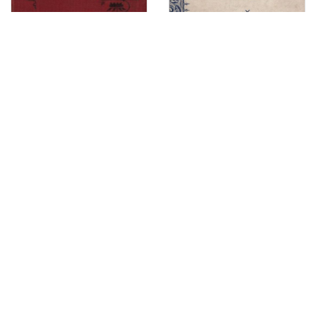
Izabrane pjesme Petra Preradovića / dozvolom pokojnikove obitelji odabrao pjesme i životopis priredio Franjo Bartuš
Izabrane pjesme za mladež : (1880-1896) / Josip Milaković
Iz domovine i dalekih strana / Milka Pogačić
Izbornicima i svemu narodu kotara bjelovarskoga / [Stjepan Radić, predsjednik glavnoga odbora Hrvatske Seljačke Pučke Stranke i njezin kandidat za kotar bjelovarski]