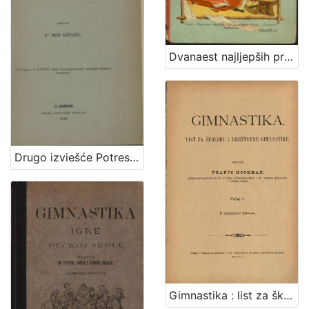
Dvanaest najljepših priča i narodnih pripovijedaka
Drugo izviešće Potresnoga odbora za godinu 1884. / sastavio Mišo Kišpatić
Gimnastika : list za školsku i družtvenu gimnastiku