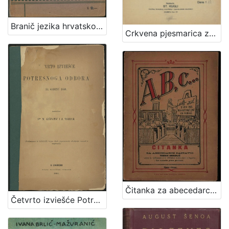
Branič jezika hrvatskoga / napisao Nikola Andrić
Crkvena pjesmarica za ženska srednja učilišta : troglasno sa pratnjom orgulja / udesio Vilko Novak
Čitanka za abecedarce / sastavio Franjo Anderlić
Četvrto izviešće Potresnoga odbora za godinu 1886. / sastavili M. Kišpatić i J. Torbar