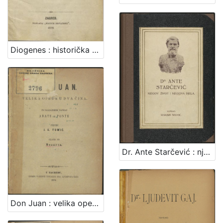
Diogenes : historička pripoviest XVIII. vieka / napisao August Šenoa
Dr. Ante Starčević : njegov život i njegova djela / Kerubin Šegvić
Don Juan : velika opera u dva čina / po talijanskom napisao de Ponte ; preveo J. E. Tomić