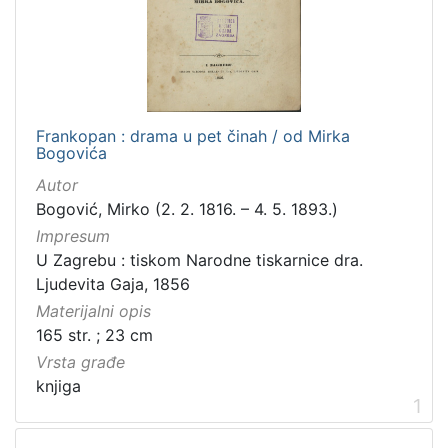
hrvatski
5
[
Frankopan : drama u pet činah / od Mirka
1
Bogovića
]
Autor
Mjesto
Bogović, Mirko (2. 2. 1816. – 4. 5. 1893.)
izdanja
Impresum
Zagreb
2
U Zagrebu : tiskom Narodne tiskarnice dra.
Ljudevita Gaja, 1856
Materijalni opis
[
165 str. ; 23 cm
1
Vrsta građe
]
knjiga
Nakladnička
1
cjelina