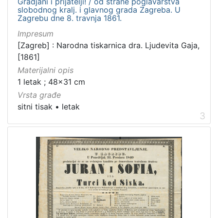
Gradjani i prijatelji! / od strane poglavarstva
4
slobodnog kralj. i glavnog grada Zagreba. U
Zagrebu dne 8. travnja 1861.
]
Impresum
[Zagreb] : Narodna tiskarnica dra. Ljudevita Gaja,
[1861]
Materijalni opis
1 letak ; 48x31 cm
Vrsta građe
sitni tisak
•
letak
3