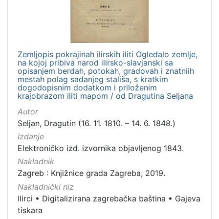
Zemljopis pokrajinah ilirskih iliti Ogledalo zemlje,
na kojoj pribiva narod ilirsko-slavjanski sa
opisanjem berdah, potokah, gradovah i znatniih
mestah polag sadanjeg stališa, s kratkim
dogodopisnim dodatkom i priloženim
krajobrazom iliti mapom / od Dragutina Seljana
Autor
Seljan, Dragutin (16. 11. 1810. – 14. 6. 1848.)
Izdanje
Elektroničko izd. izvornika objavljenog 1843.
Nakladnik
Zagreb : Knjižnice grada Zagreba, 2019.
Nakladnički niz
Ilirci
•
Digitalizirana zagrebačka baština
•
Gajeva
tiskara