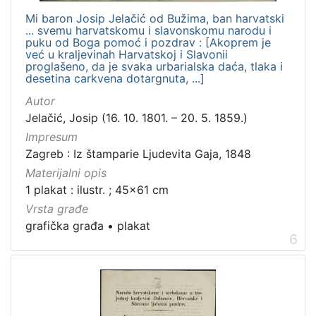
Mi baron Josip Jelačić od Bužima, ban harvatski
... svemu harvatskomu i slavonskomu narodu i
puku od Boga pomoć i pozdrav : [Akoprem je
već u kraljevinah Harvatskoj i Slavonii
proglašeno, da je svaka urbarialska daća, tlaka i
desetina carkvena dotargnuta, ...]
Autor
Jelačić, Josip (16. 10. 1801. – 20. 5. 1859.)
Impresum
Zagreb : Iz štamparie Ljudevita Gaja, 1848
Materijalni opis
1 plakat : ilustr. ; 45x61 cm
Vrsta građe
grafička građa
•
plakat
6