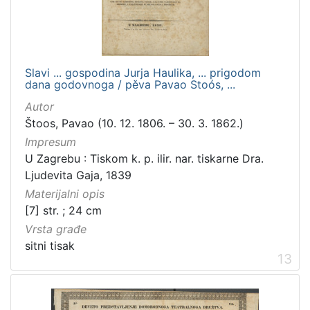
Slavi ... gospodina Jurja Haulika, ... prigodom
dana godovnoga / pěva Pavao Stoós, ...
Autor
Štoos, Pavao (10. 12. 1806. – 30. 3. 1862.)
Impresum
U Zagrebu : Tiskom k. p. ilir. nar. tiskarne Dra.
Ljudevita Gaja, 1839
Materijalni opis
[7] str. ; 24 cm
Vrsta građe
sitni tisak
13