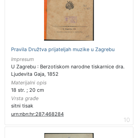
Pravila Družtva prijateljah muzike u Zagrebu
Impresum
U Zagrebu : Berzotiskom narodne tiskarnice dra.
Ljudevita Gaja, 1852
Materijalni opis
18 str. ; 20 cm
Vrsta građe
sitni tisak
urn:nbn:hr:287:468284
10