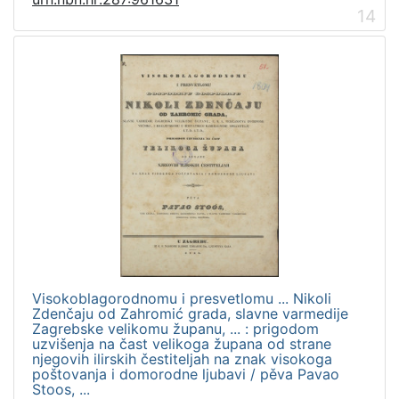
14
Visokoblagorodnomu i presvetlomu ... Nikoli
Zdenčaju od Zahromić grada, slavne varmedije
Zagrebske velikomu županu, ... : prigodom
uzvišenja na čast velikoga župana od strane
njegovih ilirskih čestiteljah na znak visokoga
poštovanja i domorodne ljubavi / pěva Pavao
Stoos, ...