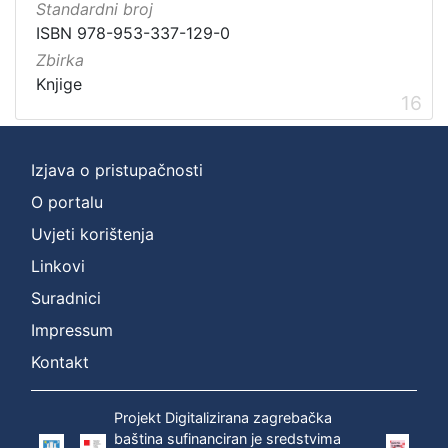
Standardni broj
ISBN 978-953-337-129-0
Zbirka
Knjige
16
Izjava o pristupačnosti
O portalu
Uvjeti korištenja
Linkovi
Suradnici
Impressum
Kontakt
Projekt Digitalizirana zagrebačka
baština sufinanciran je sredstvima