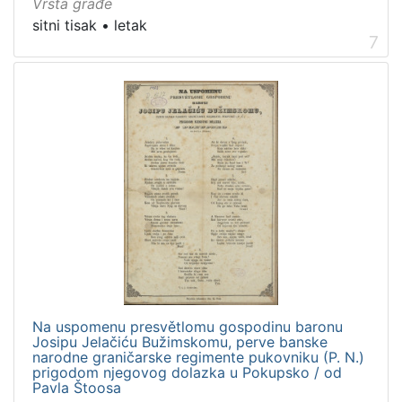
Vrsta građe
sitni tisak
•
letak
7
Na uspomenu presvětlomu gospodinu baronu
Josipu Jelačiću Bužimskomu, perve banske
narodne graničarske regimente pukovniku (P. N.)
prigodom njegovog dolazka u Pokupsko / od
Pavla Štoosa