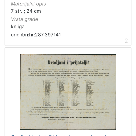
Materijalni opis
građe
7 str. ; 24 cm
serijska građa
1
Vrsta građe
knjiga
1
knjiga
urn:nbn:hr:287:397141
2
[
2
]
Zbirka
Sitni tisak
4
Grafička građa
2
Serijske publikacije
1
Knjige
1
[