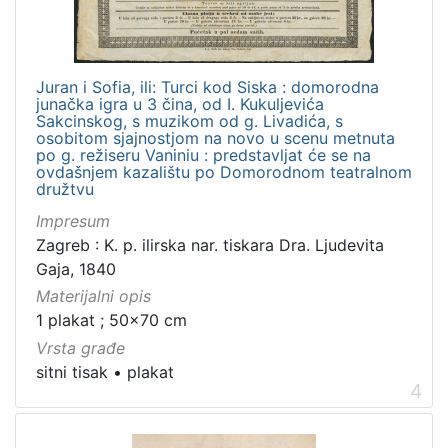
Juran i Sofia, ili: Turci kod Siska : domorodna
junačka igra u 3 čina, od I. Kukuljevića
Sakcinskog, s muzikom od g. Livadića, s
osobitom sjajnostjom na novo u scenu metnuta
po g. režiseru Vaniniu : predstavljat će se na
ovdašnjem kazalištu po Domorodnom teatralnom
družtvu
Impresum
Zagreb : K. p. ilirska nar. tiskara Dra. Ljudevita
Gaja, 1840
Materijalni opis
1 plakat ; 50x70 cm
Vrsta građe
sitni tisak
•
plakat
4