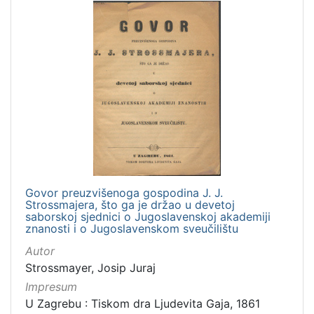
Ilirci
7
Gajeva tiskara
6
Digitalizirana zagrebačka baština
2
Zagreb na pragu modernog doba
1
[
4
]
Prava
Govor preuzvišenoga gospodina J. J.
Javno dobro
2
Strossmajera, što ga je držao u devetoj
saborskoj sjednici o Jugoslavenskoj akademiji
znanosti i o Jugoslavenskom sveučilištu
Autor
[
Strossmayer, Josip Juraj
1
Impresum
]
U Zagrebu : Tiskom dra Ljudevita Gaja, 1861
Vrsta