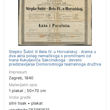
Stepko Šubić ili Bela IV. u Horvatskoj : drama u
dva akta polag nemačkoga s promčnami od
Ivana Kukuljevića Sakcinskoga : deveto
predstavljanje Domorodnoga teatralnoga družtva
Impresum
Zagreb, 1840
Materijalni opis
1 plakat ; 50x70 cm
Vrsta građe
sitni tisak
•
plakat
urn:nbn:hr:287:961631