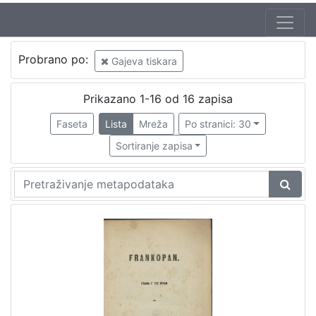
Autor
Probrano po:
Gajeva tiskara
Seljan, Dragutin (16. 11. 1810. – 14. 6. 1848.)
1
Prikazano 1-16 od 16 zapisa
Faseta
Lista
Mreža
Po stranici: 30
[
1
Sortiranje zapisa
]
Izdavač
Knjižnice grada Zagreba
2
[
1
]
Jezik