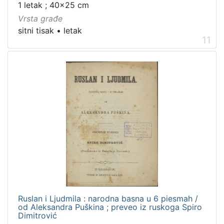
1 letak ; 40x25 cm
Vrsta građe
sitni tisak
•
letak
11
Ruslan i Ljudmila : narodna basna u 6 piesmah /
od Aleksandra Puškina ; preveo iz ruskoga Spiro
Dimitrović