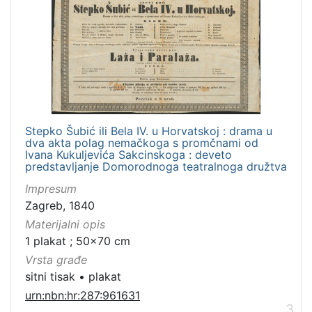
4
]
Stepko Šubić ili Bela IV. u Horvatskoj : drama u
dva akta polag nemačkoga s promčnami od
Ivana Kukuljevića Sakcinskoga : deveto
predstavljanje Domorodnoga teatralnoga družtva
Impresum
Zagreb, 1840
Materijalni opis
1 plakat ; 50x70 cm
Vrsta građe
sitni tisak
•
plakat
urn:nbn:hr:287:961631
3