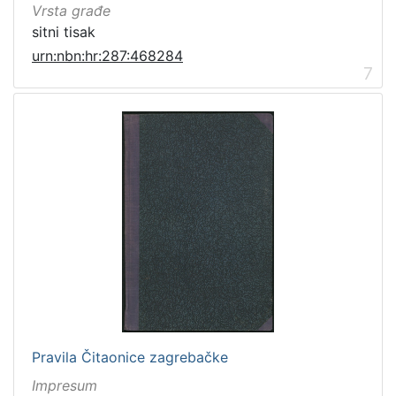
Vrsta građe
sitni tisak
urn:nbn:hr:287:468284
7
Pravila Čitaonice zagrebačke
Impresum