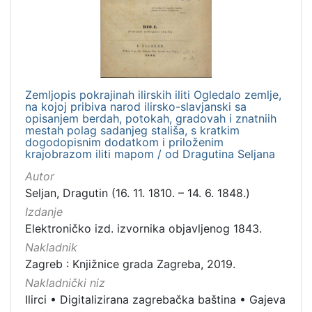
hrvatski
5
[
Zemljopis pokrajinah ilirskih iliti Ogledalo zemlje,
1
na kojoj pribiva narod ilirsko-slavjanski sa
]
opisanjem berdah, potokah, gradovah i znatniih
Mjesto
mestah polag sadanjeg stališa, s kratkim
dogodopisnim dodatkom i priloženim
izdanja
krajobrazom iliti mapom / od Dragutina Seljana
Zagreb
2
Autor
Seljan, Dragutin (16. 11. 1810. – 14. 6. 1848.)
Izdanje
Elektroničko izd. izvornika objavljenog 1843.
[
1
Nakladnik
]
Zagreb : Knjižnice grada Zagreba, 2019.
Nakladnička
Nakladnički niz
cjelina
Ilirci
•
Digitalizirana zagrebačka baština
•
Gajeva