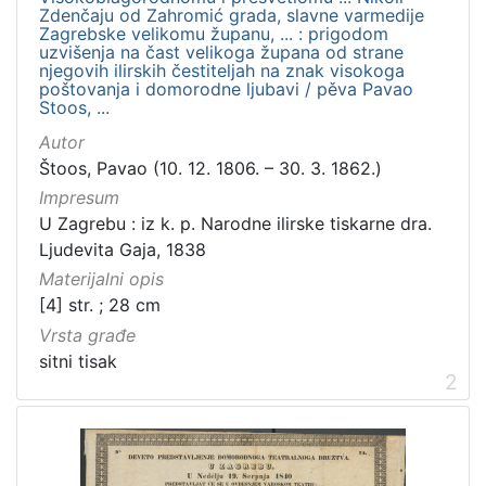
Zdenčaju od Zahromić grada, slavne varmedije
građe
Zagrebske velikomu županu, ... : prigodom
serijska građa
1
uzvišenja na čast velikoga župana od strane
njegovih ilirskih čestiteljah na znak visokoga
knjiga
1
poštovanja i domorodne ljubavi / pěva Pavao
Stoos, ...
Autor
Štoos, Pavao (10. 12. 1806. – 30. 3. 1862.)
[
Impresum
2
U Zagrebu : iz k. p. Narodne ilirske tiskarne dra.
]
Ljudevita Gaja, 1838
Zbirka
Materijalni opis
Sitni tisak
4
[4] str. ; 28 cm
Grafička građa
2
Vrsta građe
Serijske publikacije
1
sitni tisak
2
Knjige
1
[