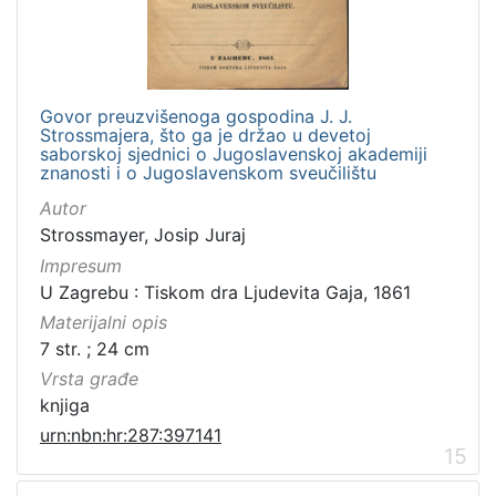
Govor preuzvišenoga gospodina J. J.
Strossmajera, što ga je držao u devetoj
saborskoj sjednici o Jugoslavenskoj akademiji
znanosti i o Jugoslavenskom sveučilištu
Autor
Strossmayer, Josip Juraj
Impresum
U Zagrebu : Tiskom dra Ljudevita Gaja, 1861
Materijalni opis
7 str. ; 24 cm
Vrsta građe
knjiga
urn:nbn:hr:287:397141
15