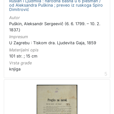
Ruslan i Ljudmila : narodna basna u 6 piesmah /
od Aleksandra Puškina ; preveo iz ruskoga Spiro
Dimitrović
Autor
Puškin, Aleksandr Sergeevič (6. 6. 1799. – 10. 2.
1837.)
Impresum
U Zagrebu : Tiskom dra. Ljudevita Gaja, 1859
Materijalni opis
101 str. ; 15 cm
Vrsta građe
knjiga
5