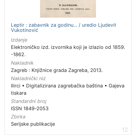
Leptir : zabavnik za godinu... / uredio Ljudevit
Vukotinović
Izdanje
Elektroničko izd. izvornika koji je izlazio od 1859.
-1862.
Nakladnik
Zagreb : Knjižnice grada Zagreba, 2013.
Nakladnički niz
Ilirci
•
Digitalizirana zagrebačka baština
•
Gajeva
tiskara
Standardni broj
ISSN 1849-2053
Zbirka
Serijske publikacije
12