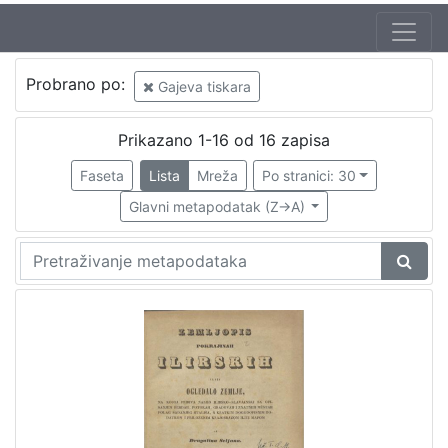
Autor
Probrano po:
Gajeva tiskara
Seljan, Dragutin (16. 11. 1810. – 14. 6. 1848.)
1
Prikazano 1-16 od 16 zapisa
Faseta
Lista
Mreža
Po stranici: 30
[
1
Glavni metapodatak (Z->A)
]
Izdavač
Knjižnice grada Zagreba
2
[
1
]
Jezik