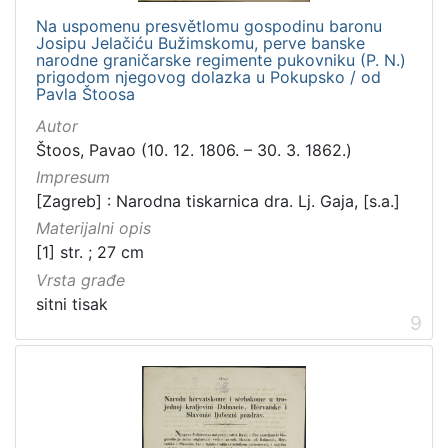
Na uspomenu presvětlomu gospodinu baronu
Josipu Jelačiću Bužimskomu, perve banske
narodne graničarske regimente pukovniku (P. N.)
prigodom njegovog dolazka u Pokupsko / od
Pavla Štoosa
Autor
Štoos, Pavao (10. 12. 1806. – 30. 3. 1862.)
Impresum
[Zagreb] : Narodna tiskarnica dra. Lj. Gaja, [s.a.]
Materijalni opis
[1] str. ; 27 cm
Vrsta građe
sitni tisak
9