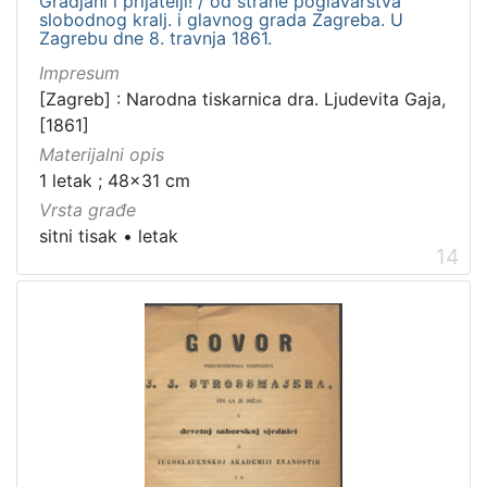
Gradjani i prijatelji! / od strane poglavarstva
slobodnog kralj. i glavnog grada Zagreba. U
Zagrebu dne 8. travnja 1861.
Impresum
[Zagreb] : Narodna tiskarnica dra. Ljudevita Gaja,
[1861]
Materijalni opis
1 letak ; 48x31 cm
Vrsta građe
sitni tisak
•
letak
14