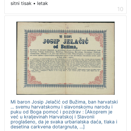
sitni tisak
•
letak
10
Mi baron Josip Jelačić od Bužima, ban harvatski
... svemu harvatskomu i slavonskomu narodu i
puku od Boga pomoć i pozdrav : [Akoprem je
već u kraljevinah Harvatskoj i Slavonii
proglašeno, da je svaka urbarialska daća, tlaka i
desetina carkvena dotargnuta, ...]