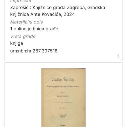
Impresum
Zaprešić : Knjižnice grada Zagreba, Gradska
knjižnica Ante Kovačića, 2024
Materijalni opis
1 online jedinica građe
Vrsta građe
knjiga
urn:nbn:hr:287:397518
4