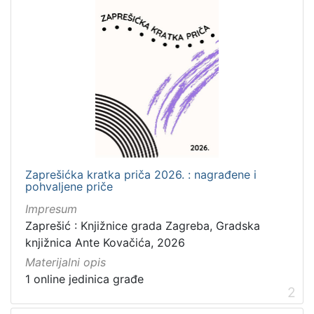
izdanja
Zagreb
11
[
1
]
Nakladnička
cjelina
Zagreb na pragu modernog doba
17
Zaprešićka kratka priča 2026. : nagrađene i
pohvaljene priče
Digitalizirana zagrebačka baština
15
Impresum
Knjige za djecu i mladež
12
Zaprešić : Knjižnice grada Zagreba, Gradska
Zaprešićki autori online
1
knjižnica Ante Kovačića, 2026
Materijalni opis
1 online jedinica građe
2
[
4