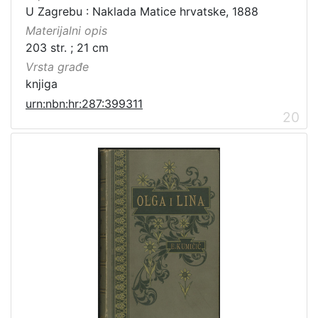
U Zagrebu : Naklada Matice hrvatske, 1888
Materijalni opis
203 str. ; 21 cm
Vrsta građe
knjiga
urn:nbn:hr:287:399311
20