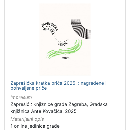
]
Prava
Javno dobro
7
Zaštićeno autorskim pravom
4
[
2
]
Vrsta
Zaprešićka kratka priča 2025. : nagrađene i
građe
pohvaljene priče
knjiga
11
Impresum
Zaprešić : Knjižnice grada Zagreba, Gradska
knjižnica Ante Kovačića, 2025
[
Materijalni opis
1
1 online jedinica građe
]