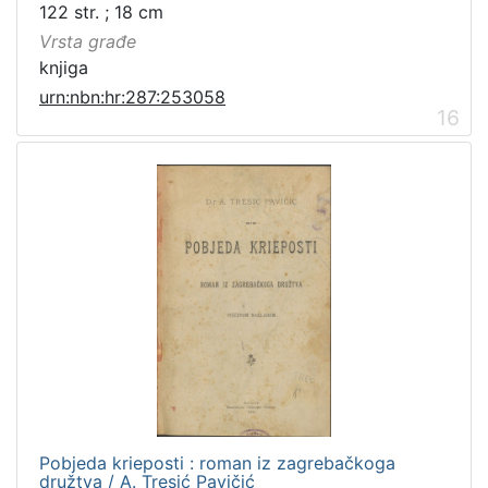
122 str. ; 18 cm
Vrsta građe
knjiga
urn:nbn:hr:287:253058
16
Pobjeda krieposti : roman iz zagrebačkoga
družtva / A. Tresić Pavičić