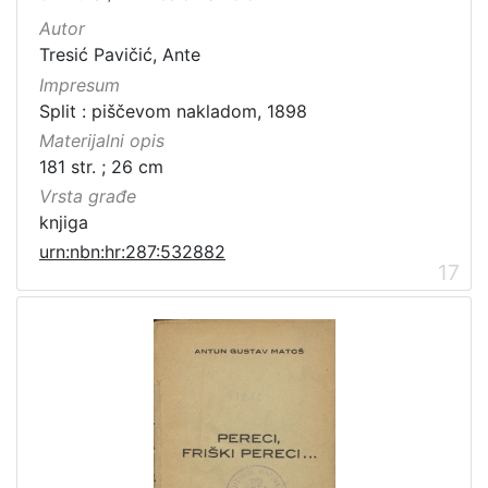
Autor
Tresić Pavičić, Ante
Impresum
Split : piščevom nakladom, 1898
Materijalni opis
181 str. ; 26 cm
Vrsta građe
knjiga
urn:nbn:hr:287:532882
17