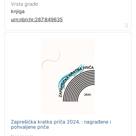
Vrsta građe
Zbirka
knjiga
Knjige
21
urn:nbn:hr:287:849635
3
Knjige za djecu i mladež
12
Digitalna zbirka Zaprešića
1
[
3
]
Zaprešićka kratka priča 2024. : nagrađene i
pohvaljene priče