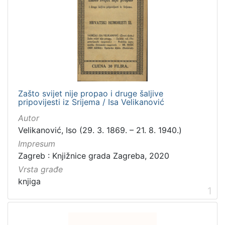
]
Izdavač
Knjižnice grada Zagreba
10
[
Zašto svijet nije propao i druge šaljive
1
pripovijesti iz Srijema / Isa Velikanović
]
Autor
Jezik
Velikanović, Iso (29. 3. 1869. – 21. 8. 1940.)
hrvatski
14
Impresum
Zagreb : Knjižnice grada Zagreba, 2020
Vrsta građe
[
knjiga
1
1
]
Mjesto