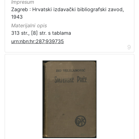
Impresum
Zagreb : Hrvatski izdavački bibliografski zavod,
1943
Materijalni opis
313 str., [8] str. s tablama
urn:nbn:hr:287:939735
9