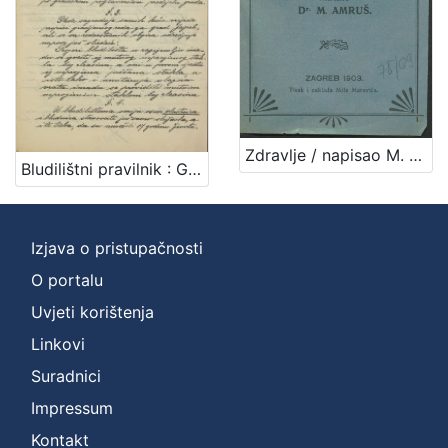
[
4
]
Zbirka
Rukopisi
1
Zdravlje / napisao M. [Milan] Amruš
Bludilištni pravilnik : Gradsko poglavarstvo u Zagrebu 16. travnja 1899. / gradski načelnik Mošinsky
[
Izjava o pristupačnosti
1
]
O portalu
Uvjeti korištenja
Linkovi
Suradnici
Impressum
Kontakt