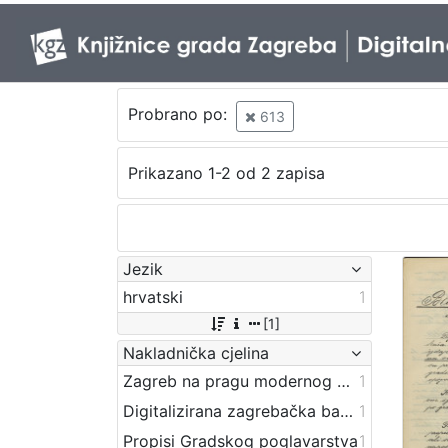
Probrano po:
613
Prikazano 1-2 od 2 zapisa
Jezik
hrvatski
1
[1]
Nakladnička cjelina
Zagreb na pragu modernog doba
1
Digitalizirana zagrebačka baština
1
Propisi Gradskog poglavarstva
1