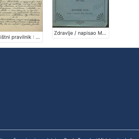
Zdravlje / napisao M. [Milan] Amruš
Bludilištni pravilnik : Gradsko poglavarstvo u Zagrebu 16. travnja 1899. / gradski načelnik Mošinsky