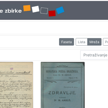
Faseta
Lista
Mreža
P