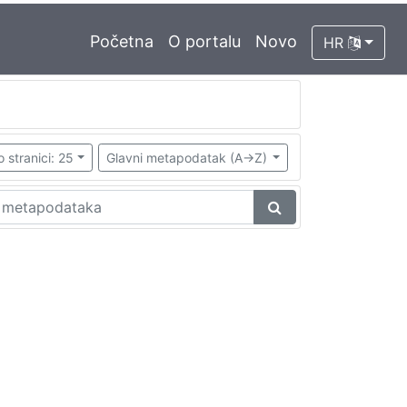
Početna
O portalu
Novo
HR
o stranici: 25
Glavni metapodatak (A->Z)