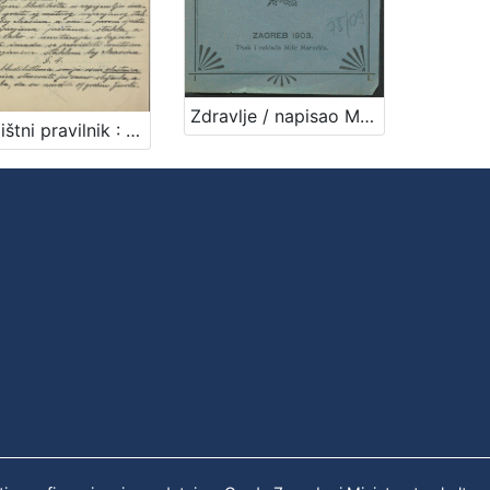
Zdravlje / napisao M. [Milan] Amruš
Bludilištni pravilnik : Gradsko poglavarstvo u Zagrebu 16. travnja 1899. / gradski načelnik Mošinsky