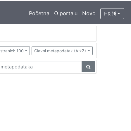
Početna
O portalu
Novo
HR
stranici: 100
Glavni metapodatak (A->Z)