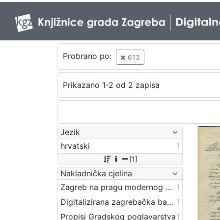
Probrano po:
613
Prikazano 1-2 od 2 zapisa
Jezik
hrvatski
1
[1]
Nakladnička cjelina
Zagreb na pragu modernog doba
1
Digitalizirana zagrebačka baština
1
Propisi Gradskog poglavarstva
1