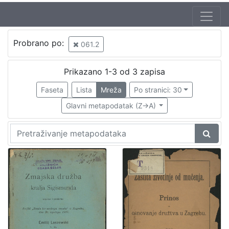
Jezik
Probrano po:
061.2
hrvatski
2
Prikazano 1-3 od 3 zapisa
Faseta
Lista
Mreža
Po stranici: 30
[
1
Glavni metapodatak (Z->A)
]
Nakladnička
cjelina
Zagreb na pragu modernog doba
2
Družba "Braća Hrvatskoga Zmaja"
1
Gajeva tiskara
1