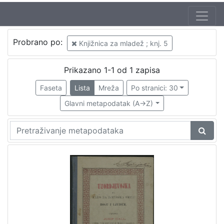
Jezik
Probrano po:
Knjižnica za mladež ; knj. 5
hrvatski
1
Prikazano 1-1 od 1 zapisa
Faseta
Lista
Mreža
Po stranici: 30
[
1
Glavni metapodatak (A->Z)
]
Nakladnička
cjelina
Zagreb na pragu modernog doba
1
Knjige za djecu i mladež
1
[
2