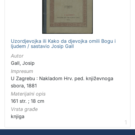
]
Zbirka
Knjige za djecu i mladež
1
Knjige
1
Uzordjevojka ili Kako da djevojka omili Bogu i
ljudem / sastavio Josip Gall
Autor
[
Gall, Josip
2
Impresum
]
U Zagrebu : Nakladom Hrv. ped. književnoga
sbora, 1881
Materijalni opis
161 str. ; 18 cm
Vrsta građe
knjiga
1