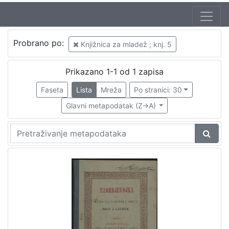
Jezik
Probrano po:
Knjižnica za mladež ; knj. 5
hrvatski
1
Prikazano 1-1 od 1 zapisa
Faseta
Lista
Mreža
Po stranici: 30
[
1
Glavni metapodatak (Z->A)
]
Nakladnička
cjelina
Zagreb na pragu modernog doba
1
Knjige za djecu i mladež
1
[
2