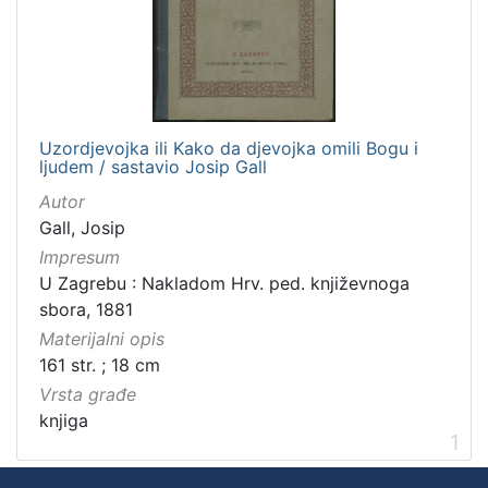
]
Zbirka
Knjige za djecu i mladež
1
Knjige
1
Uzordjevojka ili Kako da djevojka omili Bogu i
ljudem / sastavio Josip Gall
Autor
[
Gall, Josip
2
Impresum
]
U Zagrebu : Nakladom Hrv. ped. književnoga
sbora, 1881
Materijalni opis
161 str. ; 18 cm
Vrsta građe
knjiga
1