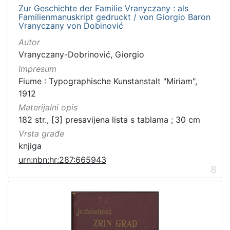
Zur Geschichte der Familie Vranyczany : als
Familienmanuskript gedruckt / von Giorgio Baron
Vranyczany von Dobinović
Autor
Vranyczany-Dobrinović, Giorgio
Impresum
Fiume : Typographische Kunstanstalt "Miriam",
1912
Materijalni opis
182 str., [3] presavijena lista s tablama ; 30 cm
Vrsta građe
knjiga
urn:nbn:hr:287:665943
8