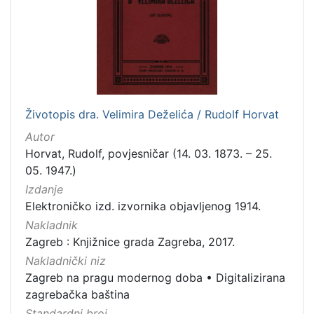
[
1
]
Zbirka
Životopis dra. Velimira Deželića / Rudolf Horvat
Knjige
279
Autor
Knjige za djecu i mladež
43
Horvat, Rudolf, povjesničar (14. 03. 1873. – 25.
05. 1947.)
Izdanje
Elektroničko izd. izvornika objavljenog 1914.
[
2
Nakladnik
]
Zagreb : Knjižnice grada Zagreba, 2017.
Nakladnički niz
Zagreb na pragu modernog doba
•
Digitalizirana
zagrebačka baština
Standardni broj