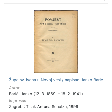
češki
2
talijanski
2
španjolski
2
švedski
1
slovački
1
ruski
1
[
1
4
]
Župa sv. Ivana u Novoj vesi / napisao Janko Barle
Mjesto
Autor
izdanja
Barlè, Janko (12. 3. 1869. – 18. 2. 1941.)
Zagreb
182
Impresum
Zagreb : Tisak Antuna Scholza, 1899