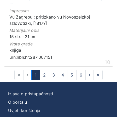
...
Impresum
Vu Zagrebu : pritizkano vu Novoszelzkoj
szlovotizki, [1817?]
Materijalni opis
15 str. ; 21 cm
Vrsta građe
knjiga
urn:nbn:hr:287:007151
10
1
2
3
4
5
6
(current)
Izjava o pristupačnosti
O portalu
Uvjeti korištenja