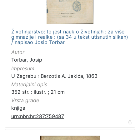
Životinjarstvo: to jest nauk o životinjah : za više
gimnazije i realke : (sa 34 u tekst utisnutih slikah)
/ napisao Josip Torbar
Autor
Torbar, Josip
Impresum
U Zagrebu : Berzotis A. Jakića, 1863
Materijalni opis
352 str. : ilustr. ; 21 cm
Vrsta građe
knjiga
urn:nbn:hr:287:759487
6