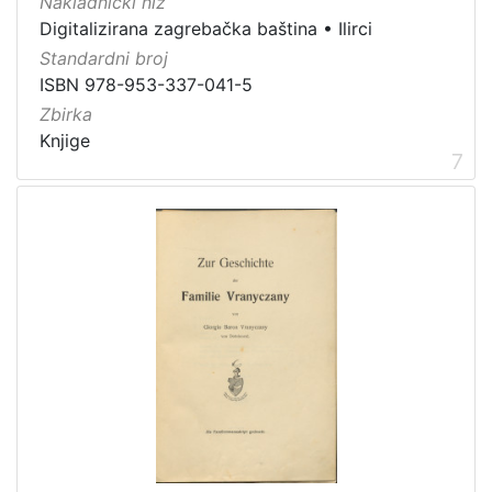
Nakladnički niz
Digitalizirana zagrebačka baština
•
Ilirci
Standardni broj
ISBN 978-953-337-041-5
Zbirka
Knjige
7