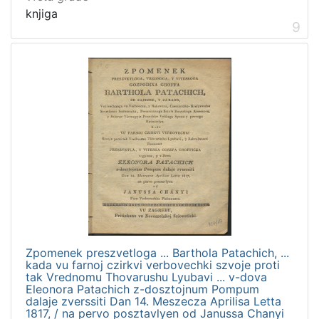
knjiga
9
Zpomenek preszvetloga ... Barthola Patachich, ...
kada vu farnoj czirkvi verbovechki szvoje proti
tak Vrednomu Thovarushu Lyubavi ... v-dova
Eleonora Patachich z-dosztojnum Pompum
dalaje zverssiti Dan 14. Meszecza Aprilisa Letta
1817, / na pervo posztavlyen od Janussa Chanyi