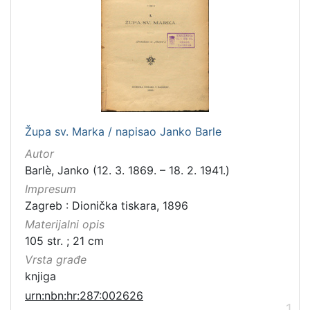
[
1
0
0
]
Izdavač
Knjižnice grada Zagreba
98
Župa sv. Marka / napisao Janko Barle
Autor
[
Barlè, Janko (12. 3. 1869. – 18. 2. 1941.)
1
Impresum
]
Zagreb : Dionička tiskara, 1896
Jezik
Materijalni opis
hrvatski
95
105 str. ; 21 cm
latinski
12
Vrsta građe
njemački
12
knjiga
danski
2
urn:nbn:hr:287:002626
1