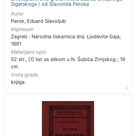
Sigetskoga / od Slavomila Peroka
Autor
Perok, Eduard Slavoljub
[
2
Impresum
1
Zagreb : Narodna tiskarnica dra. Ljudevita Gaja,
]
1861
Prava
Materijalni opis
Javno dobro
71
52 str., [1] list sa slikom u N. Šubića Zrinjskog ; 19
cm
Zaštićeno autorskim pravom
14
Vrsta građe
knjiga
3
[
2
]
Vrsta
građe
knjiga
183