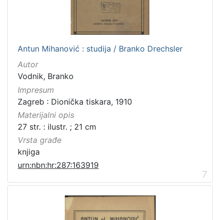
Antun Mihanović : studija / Branko Drechsler
Autor
Vodnik, Branko
Impresum
Zagreb : Dionička tiskara, 1910
Materijalni opis
27 str. : ilustr. ; 21 cm
Vrsta građe
knjiga
urn:nbn:hr:287:163919
7