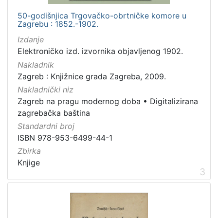
50-godišnjica Trgovačko-obrtničke komore u
Zagrebu : 1852.-1902.
[
Izdanje
2
Elektroničko izd. izvornika objavljenog 1902.
1
Nakladnik
]
Zagreb : Knjižnice grada Zagreba, 2009.
Prava
Nakladnički niz
Javno dobro
71
Zagreb na pragu modernog doba
•
Digitalizirana
Zaštićeno autorskim pravom
14
zagrebačka baština
Standardni broj
ISBN 978-953-6499-44-1
Zbirka
[
2
Knjige
3
]
Vrsta
građe
knjiga
183