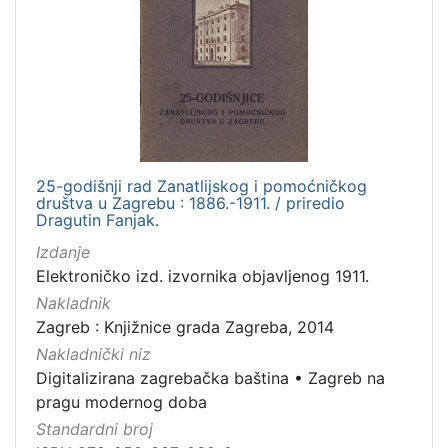
[
1
0
0
]
Izdavač
Knjižnice grada Zagreba
98
25-godišnji rad Zanatlijskog i pomoćničkog
društva u Zagrebu : 1886.-1911. / priredio
Dragutin Fanjak.
[
Izdanje
1
Elektroničko izd. izvornika objavljenog 1911.
]
Nakladnik
Jezik
Zagreb : Knjižnice grada Zagreba, 2014
hrvatski
95
Nakladnički niz
latinski
12
Digitalizirana zagrebačka baština
•
Zagreb na
njemački
12
pragu modernog doba
španjolski
2
Standardni broj