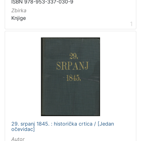
ISBN 978-953-337-030-9
danski
2
Zbirka
češki
2
Knjige
talijanski
2
1
mađarski
1
francuski
1
engleski
1
[
1
4
]
Mjesto
izdanja
Zagreb
182
29. srpanj 1845. : historička crtica / [Jedan
očevidac]
Autor