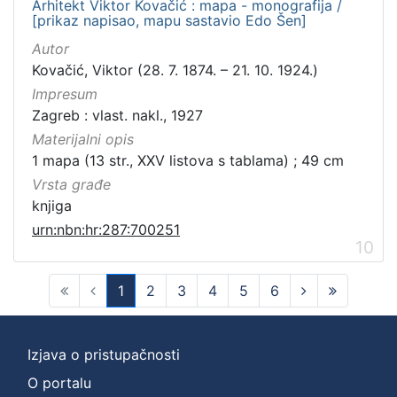
Arhitekt Viktor Kovačić : mapa - monografija /
[prikaz napisao, mapu sastavio Edo Šen]
Autor
Kovačić, Viktor (28. 7. 1874. – 21. 10. 1924.)
Impresum
Zagreb : vlast. nakl., 1927
Materijalni opis
1 mapa (13 str., XXV listova s tablama) ; 49 cm
Vrsta građe
knjiga
urn:nbn:hr:287:700251
10
1
2
3
4
5
6
(current)
Izjava o pristupačnosti
O portalu