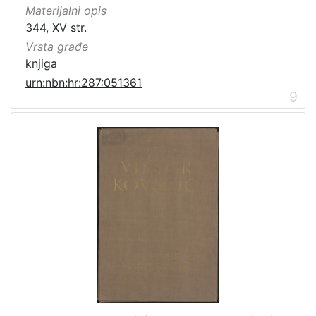
Materijalni opis
344, XV str.
Vrsta građe
knjiga
urn:nbn:hr:287:051361
9