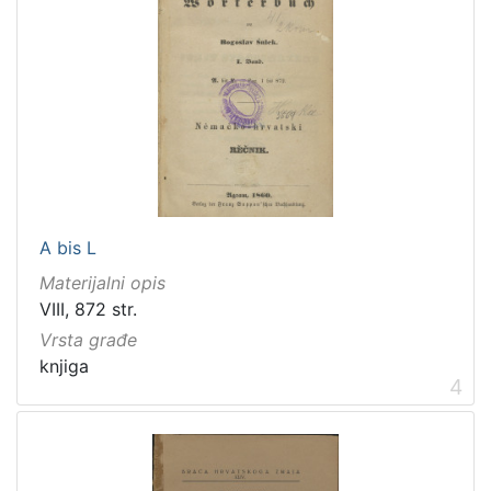
[
1
]
Zbirka
Knjige
279
Knjige za djecu i mladež
43
A bis L
Materijalni opis
VIII, 872 str.
[
Vrsta građe
2
knjiga
]
4