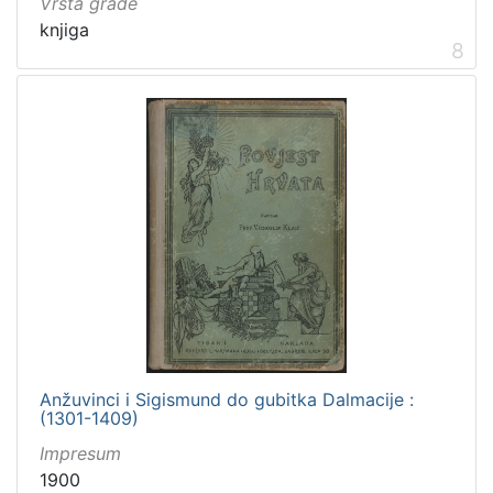
Vrsta građe
knjiga
8
Anžuvinci i Sigismund do gubitka Dalmacije :
(1301-1409)
Impresum
1900