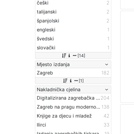
češki
2
talijanski
2
španjolski
2
engleski
1
švedski
1
slovački
1
[14]
Mjesto izdanja
Zagreb
182
[1]
Nakladnička cjelina
Digitalizirana zagrebačka baština
204
Zagreb na pragu modernog doba
138
Knjige za djecu i mladež
42
Ilirci
33
Izdanja zagrebačkih tiskara 17. i 18. stoljeća
19