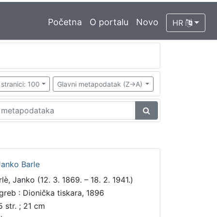
Početna
O portalu
Novo
HR
stranici: 100
Glavni metapodatak (Z->A)
Janko Barle
lè, Janko (12. 3. 1869. – 18. 2. 1941.)
greb : Dionička tiskara, 1896
5 str. ; 21 cm