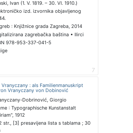
ski, Ivan (1. V. 1819. – 30. VI. 1910.)
ektroničko izd. izvornika objavljenog
44.
greb : Knjižnice grada Zagreba, 2014
gitalizirana zagrebačka baština
•
Ilirci
BN 978-953-337-041-5
jige
7
e Vranyczany : als Familienmanuskript
aron Vranyczany von Dobinović
anyczany-Dobrinović, Giorgio
ume : Typographische Kunstanstalt
iriam", 1912
 str., [3] presavijena lista s tablama ; 30
m