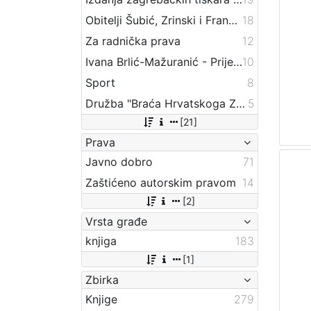
Obitelji Šubić, Zrinski i Frankopan
18
Za radnička prava
12
Ivana Brlić-Mažuranić - Prijevodi
10
Sport
8
Družba "Braća Hrvatskoga Zmaja"
5
[21]
Prava
Javno dobro
71
Zaštićeno autorskim pravom
14
[2]
Vrsta građe
knjiga
183
[1]
Zbirka
Knjige
279