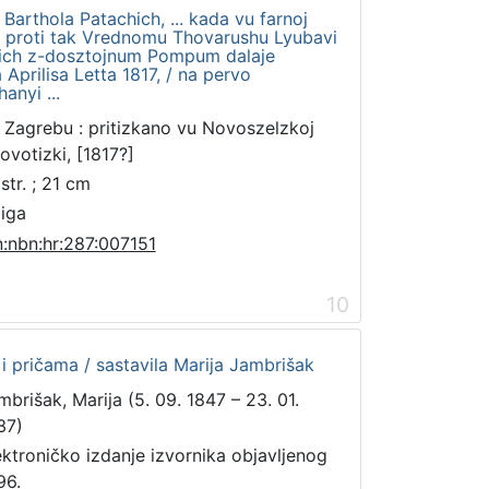
Barthola Patachich, ... kada vu farnoj
e proti tak Vrednomu Thovarushu Lyubavi
chich z-dosztojnum Pompum dalaje
Aprilisa Letta 1817, / na pervo
anyi ...
 Zagrebu : pritizkano vu Novoszelzkoj
lovotizki, [1817?]
str. ; 21 cm
jiga
n:nbn:hr:287:007151
10
i pričama / sastavila Marija Jambrišak
mbrišak, Marija (5. 09. 1847 – 23. 01.
37)
ektroničko izdanje izvornika objavljenog
96.