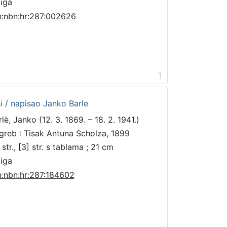
jiga
n:nbn:hr:287:002626
1
i / napisao Janko Barle
lè, Janko (12. 3. 1869. – 18. 2. 1941.)
greb : Tisak Antuna Scholza, 1899
str., [3] str. s tablama ; 21 cm
jiga
n:nbn:hr:287:184602