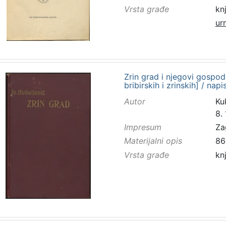
Vrsta građe
kn
ur
Zrin grad i njegovi gospod
bribirskih i zrinskih] / nap
Autor
Kuk
8.
Impresum
Za
Materijalni opis
86
Vrsta građe
kn