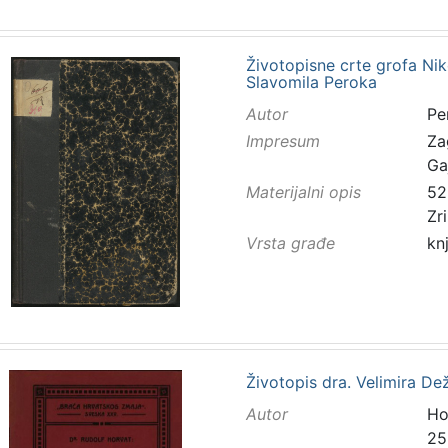
Životopisne crte grofa Ni
Slavomila Peroka
Autor
Pe
Impresum
Za
Ga
Materijalni opis
52 
Zr
Vrsta građe
kn
Životopis dra. Velimira De
Autor
Ho
25