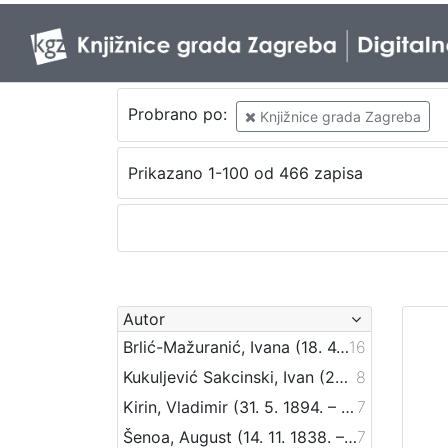
Probrano po:
Knjižnice grada Zagreba
Prikazano 1-100 od 466 zapisa
Autor
Brlić-Mažuranić, Ivana (18. 4. 1874. – 21. 9. 1938.)
16
Kukuljević Sakcinski, Ivan (29. 5. 1816. – 1. 8. 1889.)
8
Kirin, Vladimir (31. 5. 1894. – 5. 10. 1963.)
7
Šenoa, August (14. 11. 1838. – 13. 12. 1881.)
7