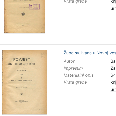
Vrsta građe
kn
ur
Župa sv. Ivana u Novoj ves
Autor
Bar
Impresum
Za
Materijalni opis
64 
Vrsta građe
kn
ur