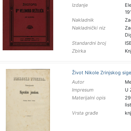
Izdanje
El
19
Nakladnik
Za
Nakladnički niz
Za
Di
Standardni broj
IS
Zbirka
Kn
Život Nikole Zrinjskog sig
Autor
Mes
Impresum
U 
Materijalni opis
298
li
Vrsta građe
kn