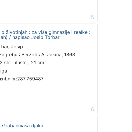
5
 o životinjah : za više gimnazije i realke :
ikah) / napisao Josip Torbar
rbar, Josip
Zagrebu : Berzotis A. Jakića, 1863
 str. : ilustr. ; 21 cm
jiga
n:nbn:hr:287:759487
6
d Grabanciaša djaka.