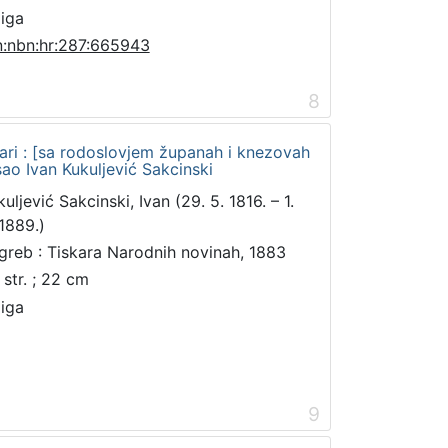
jiga
n:nbn:hr:287:665943
8
ari : [sa rodoslovjem županah i knezovah
isao Ivan Kukuljević Sakcinski
uljević Sakcinski, Ivan (29. 5. 1816. – 1.
 1889.)
greb : Tiskara Narodnih novinah, 1883
 str. ; 22 cm
jiga
9