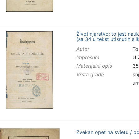
Životinjarstvo: to jest nauk
(sa 34 u tekst utisnutih sl
Autor
To
Impresum
U 
Materijalni opis
352
Vrsta građe
kn
ur
Zvekan opet na svietu / o