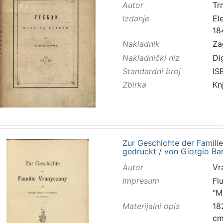
Autor
Trn
Izdanje
El
18
Nakladnik
Za
Nakladnički niz
Di
Standardni broj
IS
Zbirka
Kn
Zur Geschichte der Famili
gedruckt / von Giorgio B
Autor
Vr
Impresum
Fi
"M
Materijalni opis
182
c