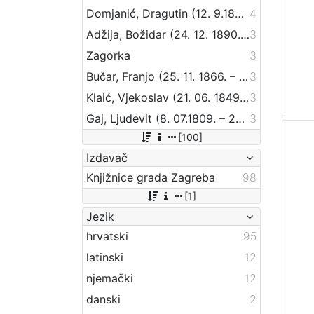
Domjanić, Dragutin (12. 9.1875. – 07. 6.1933.)
4
Adžija, Božidar (24. 12. 1890. – 9. 07. 1941.)
3
Zagorka
3
Bučar, Franjo (25. 11. 1866. – 26. 12. 1946.)
3
Klaić, Vjekoslav (21. 06. 1849. – 01. 07. 1928.)
3
Gaj, Ljudevit (8. 07.1809. – 20. 04.1872.)
3
[100]
Izdavač
Knjižnice grada Zagreba
98
[1]
Jezik
hrvatski
95
latinski
12
njemački
12
danski
2