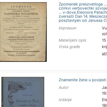
Zpomenek preszvetloga ... 
czirkvi verbovechki szvoj
... v-dova Eleonora Pata
zverssiti Dan 14. Meszecza 
posztavlyen od Janussa Ch
Impresum
Vu
sz
Materijalni opis
15 
Vrsta građe
kn
ur
Znamenite žene u povjesti 
Autor
Ja
19
Izdanje
El
18