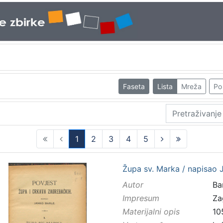
Faseta
Lista
Mreža
Po 
1
2
3
4
5
(current)
Župa sv. Marka / napisao 
Autor
Bar
Impresum
Za
Materijalni opis
10