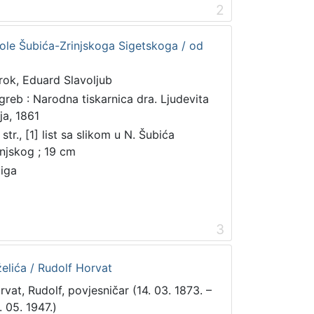
2
kole Šubića-Zrinjskoga Sigetskoga / od
rok, Eduard Slavoljub
greb : Narodna tiskarnica dra. Ljudevita
ja, 1861
str., [1] list sa slikom u N. Šubića
injskog ; 19 cm
jiga
3
želića / Rudolf Horvat
rvat, Rudolf, povjesničar (14. 03. 1873. –
. 05. 1947.)