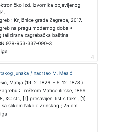
ektroničko izd. izvornika objavljenog
14.
greb : Knjižnice grada Zagreba, 2017.
greb na pragu modernog doba
•
gitalizirana zagrebačka baština
BN 978-953-337-090-3
jige
4
etskog junaka / nacrtao M. Mesić
ić, Matija (19. 2. 1826. – 6. 12. 1878.)
Zagrebu : Troškom Matice ilirske, 1866
, XC str., [1] presavijeni list s faks., [1]
st sa slikom Nikole Zrinskog ; 25 cm
jiga