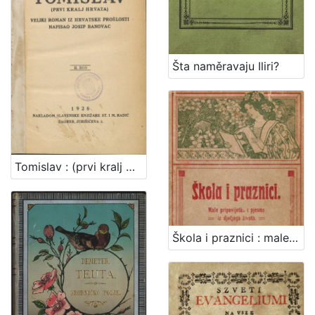
Šta naměravaju Iliri?
Tomislav : (prvi kralj Hrvata) / napisao Josip Banovac
Škola i praznici : male pripovijetke i pjesme iz dječjeg života : (sa 7 slika) / napisala Ivana Brlić-Mažuranić