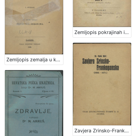
Zemljopis pokrajinah ilirskih iliti Ogledalo zemlje, na kojoj pribiva narod ilirsko-slavjanski sa opisanjem berdah, potokah, gradovah i znatniih mestah polag sadanjeg stališa, s kratkim dogodopisnim dodatkom i priloženim krajobrazom iliti mapom / od Dragutina Seljana
Zemljopis zemalja u kojih obitavaju Hrvati
Zavjera Zrinsko-Frankopanska : (1664.-1671.) / Ferdo Šišić