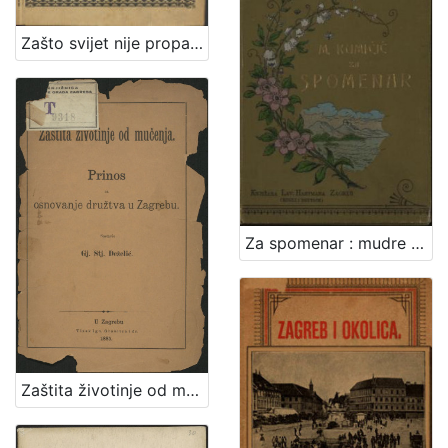
Zašto svijet nije propao i druge šaljive pripovijesti iz Srijema / Isa Velikanović
Za spomenar : mudre izreke iz naše književnosti / pribrala Marija Kumičić. Zagreb, [1896]. [Knjiga]
Zaštita životinje od mučenja : prinos za osnovanje družtva u Zagrebu / sastavio Gj. Stj. Dežalić