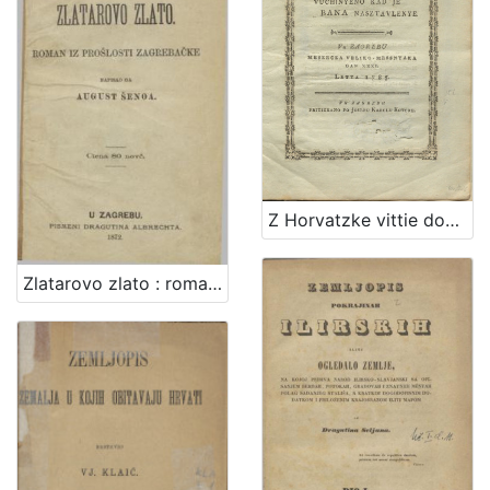
Z Horvatzke vittie dobro poselenye vuchinyeno kad je bana nasztavlenye : vu Zagrebu meszecza veliko-messnyaka dan XXXI. letta 1785
Zlatarovo zlato : roman iz prošlosti zagrebačke / napisao ga August Šenoa