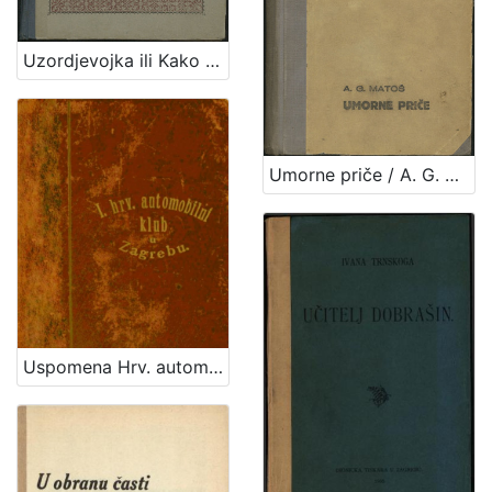
Uzordjevojka ili Kako da djevojka omili Bogu i ljudem / sastavio Josip Gall
Umorne priče / A. G. Matoš
Uspomena Hrv. automobilsk. kluba u Zagrebu