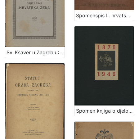
Spomenspis II. hrvatskog svesokolskog sleta : 12.-16. kolovoza 1911. u Zagrebu / uredio Dragan Janeček
Sv. Ksaver u Zagrebu : Hrvatskom narodu prigodom tisućgodišnjice Hrvatskoga kraljevstva posvećuje / [Rudolf Horvat, Bruno Bauer]
Spomen knjiga o djelovanju tipografske odnosno grafičke organizacije u Zagrebu : s prikazom tarifno-socijalnog i kulturno-stručnog djelovanja ustanova i pojedinaca proizašlih iz redova grafičkih radnika