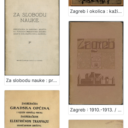
Zagreb i okolica : kažiput za urodjenike i strance : sa 43 slike i 2 nacrta / složio A. Hudovski
Za slobodu nauke : predstavka za Narodnu skupštinu povodom predstavke Akadem. senata Sveučilišta SHS u Zagrebu / [Branko Vodnik ... et al.]
Zagreb : 1910.-1913. / [napisao Vjekoslav Klaić]