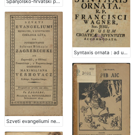
Španjolsko-hrvatski priručni rječnik / sastavio Iso Velikanović
Syntaxis ornata : ad usum Croaticae juventutis accommodata / r.p. Francisci Wagner, Soc. Jesu
Szveti evangeliumi nedelyni y szvetechni czeloga leta za potrebuvanye szlavne Biskupie Zagrebechke : po zapovedi y oblasti preszvetloga y prepostuvanoga gozpodina Maximiliana Verhovacz biskupa Zagrebechkoga