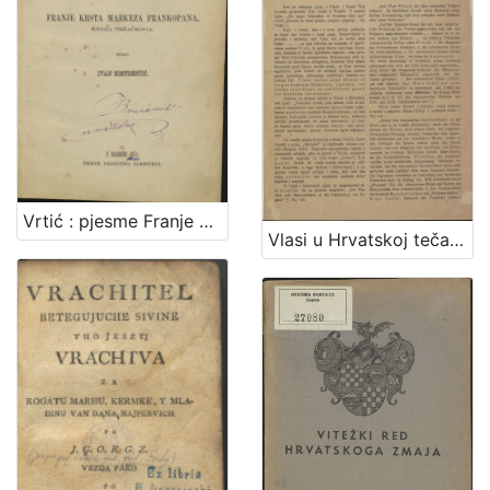
Vrtić : pjesme Franje Krsta markeza Frankopana, kneza Tržačkoga / izdao Ivan Kostrenčić
Vlasi u Hrvatskoj tečajem 14. i 15. stoljeća / [Vjekoslav Klaić]