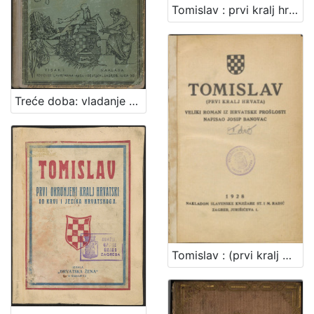
Tomislav : prvi kralj hrvatski / Rudolf Horvat
Treće doba: vladanje kraljeva iz raznih porodica : (1301-1526)
Tomislav : (prvi kralj Hrvata) / napisao Josip Banovac