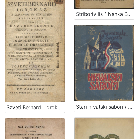
Striboriv lis / Ivanka Brlič-Mažuranič
Stari hrvatski sabori / Rudolf Horvat
Szveti Bernard : igrokaz iz diachkoga na horvatzko preztavlen za razveszelenye nedusno, y vugodno / alduvano nyih gozpodztvu gozpodinu grofu Ferenczu Draskovich od Trakostain, ... po Josefu Vrachan ...