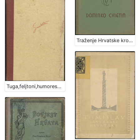
Traženje Hrvatske kroz ilirsku priču : razvoj narodne svijesti od Vitezovića do Starčevića / Dominko Cvietin
Tuga,feljtoni,humoreske,intimni Sudeta