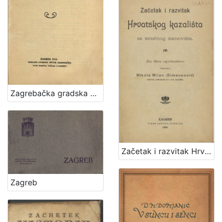
Zagrebačka gradska općina i njezin odnošaj prema Zagrebačkom električnom tramvaju dioničarskom društvu
Začetak i razvitak Hrvatskog kazališta sa stručnog stanovišta : za šire općinstvo / napisao Nikola Milan (Simeonović)
Zagreb