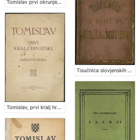
Tomislav prvi okrunjeni kralj, hrvatski od krvi i jezika hrvatskoga / predavala Anica Idžaković
Tisućnica slovjenskih apostolah sv. Cirila i Metoda
Tomislav, prvi kralj hrvatski i njegovo doba / napisao Marko Perojević