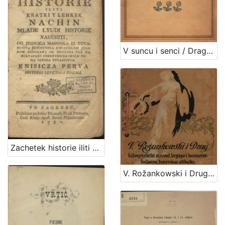
V suncu i senci / Dragutin M. Domjanić ; [zredila, nakinčila i z rukom na kamen napisala Olga Höcker]
Zachetek historie iliti Kratki y lehkek nachin mlade lyudi historie nauchiti : knisicza perva : historia Szvetoga Piszma / od Jednoga Massnika iz Tovarustva Jesussevoga z-diachkem jezikom popiszan ; od drugoga pak na horvaczki obernyen za skole toga iztoga tovarustva
V. Rožankowski i Drug : litografički zavod, knjigo i kamenotiskara, tvornica etiketa : 1898-1913