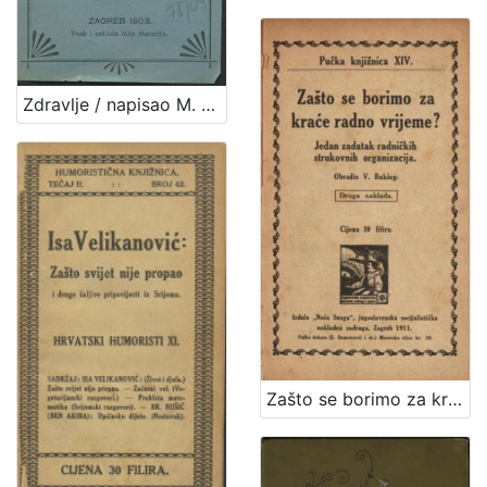
Zdravlje / napisao M. [Milan] Amruš
Zašto se borimo za kraće radno vrijeme? : jedan zadatak radničkih strukovnih organizacija / obradio V. Bukšeg