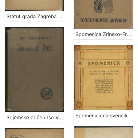
Statut grada Zagreba od god 1609 i reforma njegova god. 1618. / raspravio Vjekoslav Klaić
Spomenica Zrinsko-Frankopanska prigodom svečanog prenosa njihovih kostiju u domovinu
Spomenica na sveučilišne svečanosti dne 18., 19. i 20. svibnja 1907. : proslava uspostave nove sveučilišne zastave, 35-godišnjice "Hrvatskog akadem. potpornog društva" i otkrića Strossmayerovog poprsja u sveučilištnoj auli. Zagreb, [1907?]
Srijemske priče / Iso Velikanović