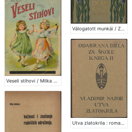
Válogatott munkái / Zrinyi Miklós ; bevezetéssel és jegyzetekkel ellátta Négyes László
Veseli stihovi / Milka Pogačić
Utva zlatokrila : romantički ep u 5 pjevanja / Vladimir Nazor ; uvod napisao A. Bazala