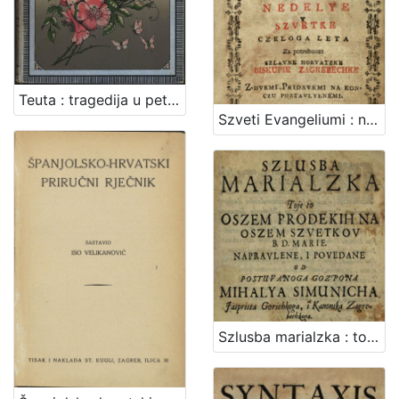
Teuta : tragedija u pet čina ; Grobničko polje : pjesan / Dimitrija Demeter
Szveti Evangeliumi : na vsze nedelye y szvetke czeloga leta : za potrebnozt szlavne horvatzke Biskupie zagrebechke : z-dvemi pridavkemi na konczu poztavlyenemi
Szlusba marialzka : toje to Oszem prodekih na oszem szvetkov B. D. Marie : Polek toga Szedem kratkih opomenkov k-vszakomu szvetku B. D. Marie prikladneh. Na szusbu [!] Marie alduvane po jedne oszebuine szlusbenicze J.B.V.P. / Napravlene, i povedane od postuvanoga gozpona Mihalya Simunicha jasprista Gorichkoga, i kanonika Zagrebechkoga