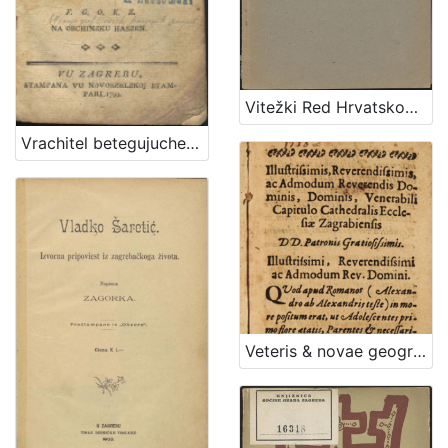
Vitežki Red Hrvatskoga Zmaja
Vrachitel betegujuche sivine tho jeszt Vrachtva za rogatu marhu, kermke, y mladinu / van dana najpervich po J. G. O. R. G. Z. ; vezda pako po F. G. O. K. Z. na obchinzku haszen
Veteris & novae geographiae compendiosa congeries. Seu Compendiosa expositio geographica Europae, Asiae, Africae, Americaeque tipo data, dum in almo caesareo Societatis Jesu Gymnasio Zagrabiensi mense Augusto, die Theses ex Universa Philosophia defenderet ... Andreas Svehar Croata Petriniensis / Praeside r.p. Jacobo Peiaczevich e Soc. Jesu aa. ll. & Philosophiae Professore