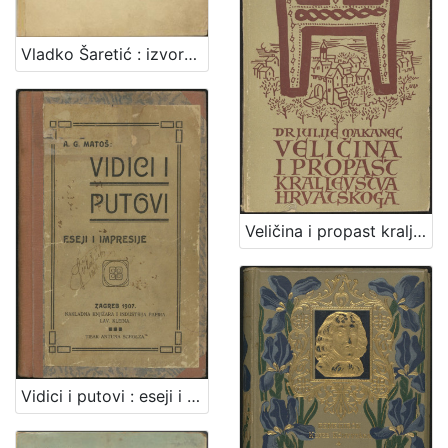
Vladko Šaretić : izvorna pripoviest iz zagrebačkoga života / napisala Zagorka
Veličina i propast kraljevstva hrvatskoga / Julije Makanec
Vidici i putovi : eseji i impresije / A. G. Matoš