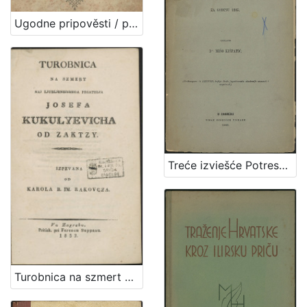
Ugodne pripověsti / pridělane iz italianskoga u ilirski jezik po Antunu Russi
Treće izviešće Potresnoga odbora za godinu 1885. / sastavio Mišo Kišpatić
Turobnica na szmert naj ljubljenejshega priatelja Josefa Kukulyevicha od Zaktzy / izpevana od Karola B. Im. Rakovcza