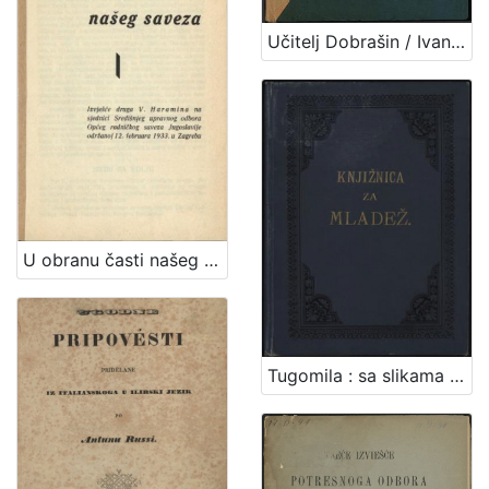
Učitelj Dobrašin / Ivana Trnskoga
U obranu časti našeg saveza / izvješće V. Haramina na sjednici Središnjeg upravnog odbora Općeg radničkog saveza Jugoslavije održanog 12. februara 1933. u Zagrebu
Tugomila : sa slikama / napisala Jagoda Truhelka