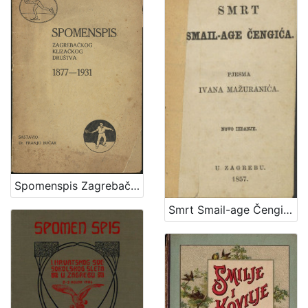
Spomenspis Zagrebačkog klizačkog društva : 1877-1931 / sastavio Franjo Bučar
Smrt Smail-age Čengića / pjesma Ivana Mažuranića