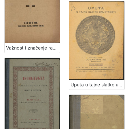
Važnost i značenje radničkih udruženja / Vilim Bukšeg
Uputa u tajne slatke umjetnosti : [150 izabranih najfinijih recepta za kolače] / sastavio i izdao Jovan Ristić