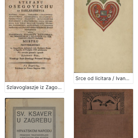
Srce od licitara / Ivana Brlić-Mažuranić
Szlavoglaszje iz Zagorja ... goszpodinu Stefanu Osegovichu od Barlabassevca : vu orszachkom zjedinjenih treh Kraljeztv Zbora v Zagrebu 24 rosnjaka 1832 zebranomu / vu narodni peszmici zpevah Ljudevit Gay, Viszokoga Ztola Banzkoga priszesni bilesnik