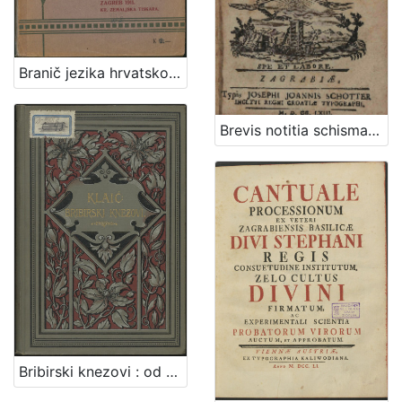
Branič jezika hrvatskoga / napisao Nikola Andrić
Brevis notitia schismatis Graeci, et controversiarum orientalium, in quaestiones didacticas, chronologico-historicas, et dogmaticas digesta / a p. Joan. Bapt. Simunics e Soc. Jesu. ; [Assertiones theologicas De sacramenti poenitentiae, extremae unctionis, ordinis, & matrimonii, in ... S.J. Academia Zagrabiensi publice propugnaret ... Andreas Novoszel Croata Ivanicsensis, ss. theologiae in tertium
Bribirski knezovi : od plemena Šubić do god. 1347. : sa jednom rodoslovnom tablicom / Vjekoslav Klaić