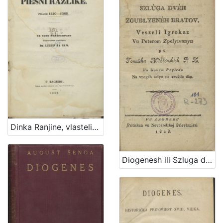
Dinka Ranjine, vlastelina dubrovačkoga Piesni razlike : pisane 1550-1563. : na novo preštampane
Diogenesh ili Szluga dveh zgublyeneh bratov : veszeli igrokaz vu peterom zpelyivanyu / po Tomashu Mikloushich P. Z. vu novem pogledu na vnogeh selyu na szvetlo dan