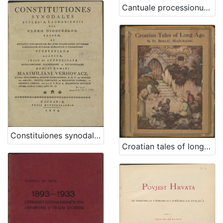
Cantuale processionum [pro ecclesia Zagrabiensi] ex veteri Zagrabiensis basilicae divi Stephani regis consuetudine institutum, zelo cultus divini firmatum, ac experimentali scientia probatorum virorum auctum, et approbatum
Constituiones synodales Ecclesiae Zagrabiensis pro clero dioecesano recusae et extractu notabiliorum pro jure ecclesiastico novissimo conciliorum ecclesiae Hungaricae e collectione Peterffiana adauctae / jussu et authoritate ... domini Maximiliani Verhovacz, divina providentia episcopi Zagrabiensis ...
Croatian tales of long ago / by Iv. Berlić-Mažuranić