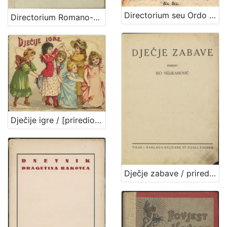
Directorium seu Ordo horas canonicas recitandi, & celebrandi Missam, juxta ritum Breviarij & Missalis Romani : In usum ejusdem Dioeceseos, cum propriis Sanctorum Patronorum festis. Pro anno Domini post bissextilem tertio
Directorium Romano-Zagrabiense ordinem juxta rubricas tam Missalis quam Breviarii Romani, nec non decreta s. r. c. et Missas celebrandi et horas canonicas recitandi : exhibens pro anno Domini M. DCC. XCIV. secundo post Bissextilem / jussu et authoritate ... Maximiliani Verhovacz, miseratione divina episcopi Zagrabiensis, ...
Dječije igre / [priredio J. V. Tenjac]
Dječje zabave / priredio Iso Velikanović