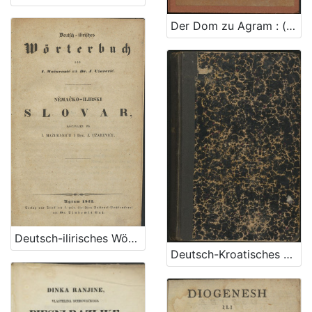
Der Dom zu Agram : (mit 1 Tafel und XXVII Holzschnitten) / beschrieben von Karl Weiss ; [autor crteža J. Lippert]
Deutsch-ilirisches Wörterbuch / sastavljen po I. Mažuraniću i J. Užareviću
Deutsch-Kroatisches Wörterbuch / von Bogoslav Šulek