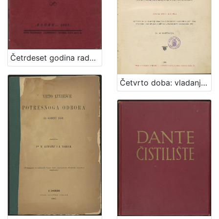
Četrdeset godina radničkoga osiguranja u gradu Zagrebu : 1893-1933 / Ante Mudrinić
Četvrto doba: vladanje kraljeva iz porodice Habsburga : (1527-1740)