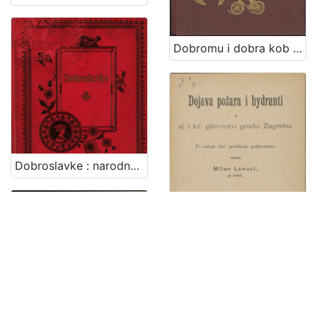
Dobromu i dobra kob / Ivan Brlić
Dobroslavke : narodne pripovijesti hrvatskoj mladeži / pribrao i priredio Franjo Bartuš
Dojava požara I hydanti u sl i kr glavnom gradu Zagrebu / po nalogu slav. gradskoga poglavarstva sastavio Milan Lenuci