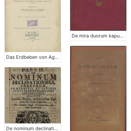
De mira duorum kaputorum metamorphosi seu Čudnovita dveh kaputov zmešarija : in memoriam tristissimae illius sed demum feliciter perpessae ultimae anni noctis : 1873 / [Onofrius Kopriva]
Das Erdbeben von Agram im Jahre 1880. / eingereicht von Max Hantken von Prudnik
De nominum declinationibus, verborum, praeteritis, et supinis : syntaxi anteriore sine appendicibus : pro secunda classe principiorum, seu infima grammaticae : adjuncto Cornelio Nepote, & brevioribus epistolis M. Tullii Ciceronis / Emmanualis Alvari e societate Jesu