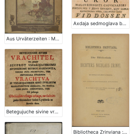
Axdaja sedmoglava bojnim kopjem udarena, i nagargyena; iliti Sablast griha na sedam glavni griha razdilyenoga oshtrom istinom pokarana, i prikorena. A drugacsie: Ukor malovridnosti csovicsanski postavlyen u jednu knyixicu / koju sabra, slicsnoricsno izpisa, i na svitlo dade Vid Dossen Dalmatin od mora Velebitskoga, slavnoga biskupata zagrebskoga misnik, xupe dubovicske u viteshkoj slavonskoj brods
Aus Urväterzeiten : Märchen aus kroatischer Urzeit / Ivana Berlitsch
Betegujuche sivine vrachitel : to jeszt szuprot vszakojachkomu sivinszkomu betegu hasznovita, vnogo puti probuvana, ter isztinszka znaidena vrachtva / iz vszakojachkeh knig zvelikum marlivosztium zebrana, na horvaczki jezik obernyena, ter od jednoga obchinszke vszega orszaga, navlasztito pako sziromahov haszni lyubitela na szvetlo dana
Bibliotheca Zrinyiana : die Bibliothek des Dichters Nicolaus Zrinyi : ein Beitrag zur Zrinyi-Literatur : mit literar-historischer Einleitung : mit dem Portrait des Dichters nach E. Widemann, einem Fascimile und einer Stammtafel