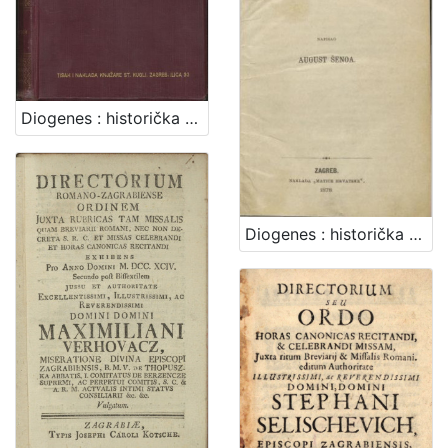
Diogenes : historička pripoviest XVIII. vieka / August Šenoa
Diogenes : historička pripoviest XVIII. vieka / napisao August Šenoa