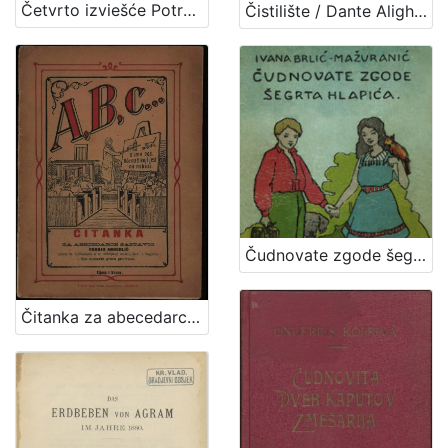
Četvrto izviešće Potresnoga odbora za godinu 1886. / sastavili M. Kišpatić i J. Torbar
Čistilište / Dante Alighieri ; preveo i protumačio Izidor Kršnjavi ; urešeno sa 17 slika Mirka Račkog
Čudnovate zgode šegrta Hlapića : pripovijest za djecu / napisala Ivana Brlić-Mažuranić ; sa slikama Naste Šenoa-Rojc
Čitanka za abecedarce / sastavio Franjo Anderlić