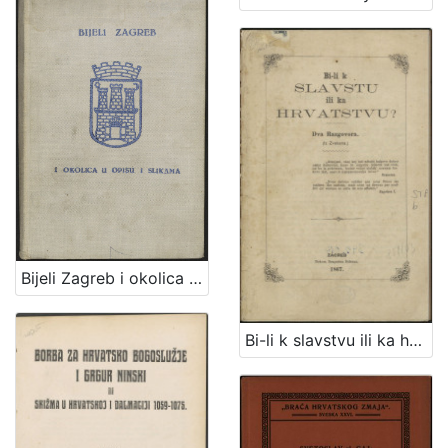
Bijeli Zagreb i okolica u opisu i slikama : sa malim rječnikom, praktičnim uputama, planom grada Zagreba i željezničkom kartom
Bi-li k slavstvu ili ka hrvatstvu? : dva razgovora