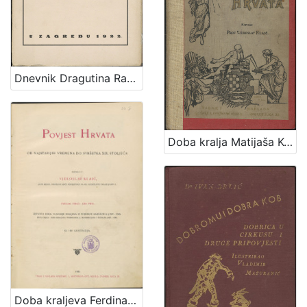
Dnevnik Dragutina Rakovca / priopćili E. Laszowski i V. Deželić st.
Doba kralja Matijaša Korvina i Jagelovića : (1458-1526) : sa 102 ilustracije
Doba kraljeva Ferdinanda I., Maksimilijana i Rudolfa : (1527-1608) : sa 160 ilustracija