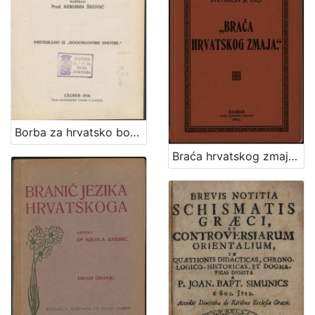
Borba za hrvatsko bogoslužje i Grgur Ninski ili Skižma u Hrvatskoj i Dalmaciji 1059-1075. / napisao Kerubin Šegvić
Braća hrvatskog zmaja : osvrt na društveni rad, čitan u glavnoj skupštini dne 26. travnja 1914 / Svetoslav pl. Gaj