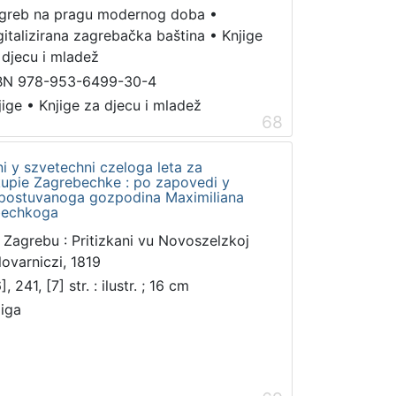
greb na pragu modernog doba
•
gitalizirana zagrebačka baština
•
Knjige
 djecu i mladež
BN 978-953-6499-30-4
jige
•
Knjige za djecu i mladež
68
i y szvetechni czeloga leta za
kupie Zagrebechke : po zapovedi y
repostuvanoga gozpodina Maximiliana
bechkoga
 Zagrebu : Pritizkani vu Novoszelzkoj
lovarniczi, 1819
], 241, [7] str. : ilustr. ; 16 cm
jiga