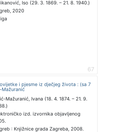
ikanović, Iso (29. 3. 1869. – 21. 8. 1940.)
greb, 2020
jiga
67
ovijetke i pjesme iz dječjeg života : (sa 7
ić-Mažuranić
ić-Mažuranić, Ivana (18. 4. 1874. – 21. 9.
38.)
ektroničko izd. izvornika objavljenog
05.
greb : Knjižnice grada Zagreba, 2008.