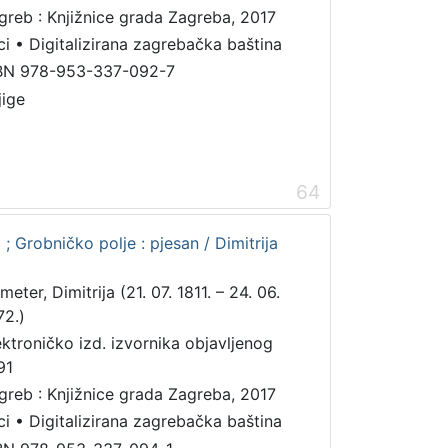
greb : Knjižnice grada Zagreba, 2017
ci
•
Digitalizirana zagrebačka baština
BN 978-953-337-092-7
jige
64
 ; Grobničko polje : pjesan / Dimitrija
eter, Dimitrija (21. 07. 1811. – 24. 06.
72.)
ektroničko izd. izvornika objavljenog
91
greb : Knjižnice grada Zagreba, 2017
ci
•
Digitalizirana zagrebačka baština