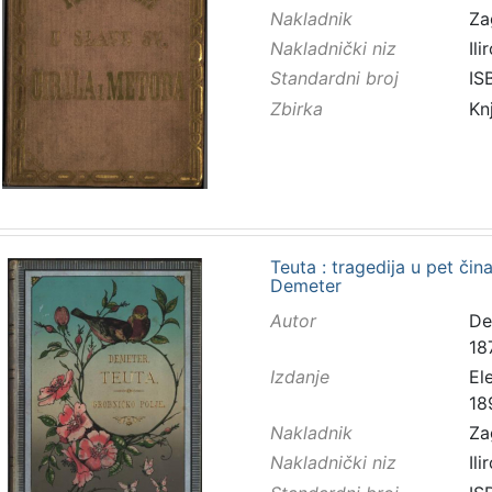
Nakladnik
Za
Nakladnički niz
Ilir
Standardni broj
IS
Zbirka
Kn
Teuta : tragedija u pet čina
Demeter
Autor
Dem
18
Izdanje
El
18
Nakladnik
Za
Nakladnički niz
Ilir