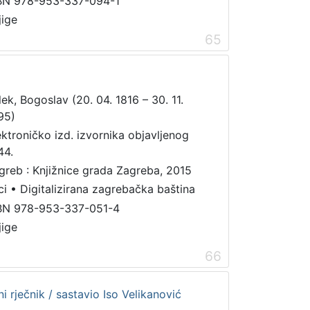
BN 978-953-337-094-1
jige
65
lek, Bogoslav (20. 04. 1816 – 30. 11.
95)
ektroničko izd. izvornika objavljenog
44.
greb : Knjižnice grada Zagreba, 2015
ci
•
Digitalizirana zagrebačka baština
BN 978-953-337-051-4
jige
66
i rječnik / sastavio Iso Velikanović