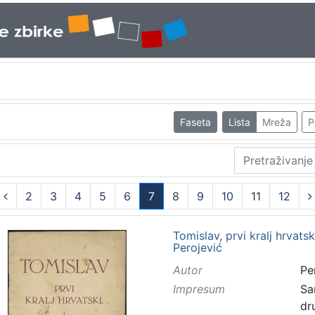
Faseta
Lista
Mreža
P
2
3
4
5
6
7
8
9
10
11
12
(current)
Tomislav, prvi kralj hrvat
Perojević
Autor
Pe
Impresum
Sa
dr