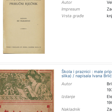
Autor
Vel
Impresum
Za
Vrsta građe
kn
Škola i praznici : male prip
slika) / napisala Ivana Brl
Autor
Brl
19
Izdanje
El
19
Nakladnik
Za