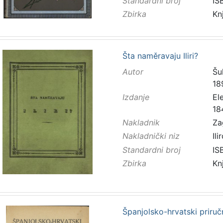
Standardni broj
IS
Zbirka
Kn
Šta naměravaju Iliri?
Autor
Šu
18
Izdanje
El
18
Nakladnik
Za
Nakladnički niz
Ilir
Standardni broj
IS
Zbirka
Kn
Španjolsko-hrvatski priručn