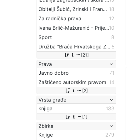
Obitelji Šubić, Zrinski i Frankopan
18
Za radnička prava
12
Ivana Brlić-Mažuranić - Prijevodi
10
Sport
8
Družba "Braća Hrvatskoga Zmaja"
5
[21]
Prava
Javno dobro
71
Zaštićeno autorskim pravom
14
[2]
Vrsta građe
knjiga
183
[1]
Zbirka
Knjige
279