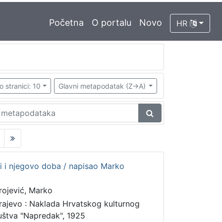
Početna
O portalu
Novo
HR
o stranici: 10
Glavni metapodatak (Z->A)
ski i njegovo doba / napisao Marko
rojević, Marko
rajevo : Naklada Hrvatskog kulturnog
uštva "Napredak", 1925