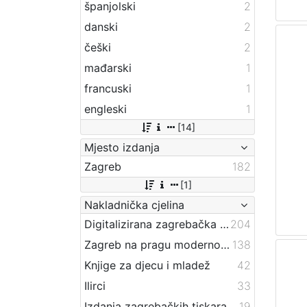
španjolski
2
danski
2
češki
2
mađarski
1
francuski
1
engleski
1
[14]
Mjesto izdanja
Zagreb
182
[1]
Nakladnička cjelina
Digitalizirana zagrebačka baština
204
Zagreb na pragu modernog doba
138
Knjige za djecu i mladež
42
Ilirci
33
Izdanja zagrebačkih tiskara 17. i 18. stoljeća
19