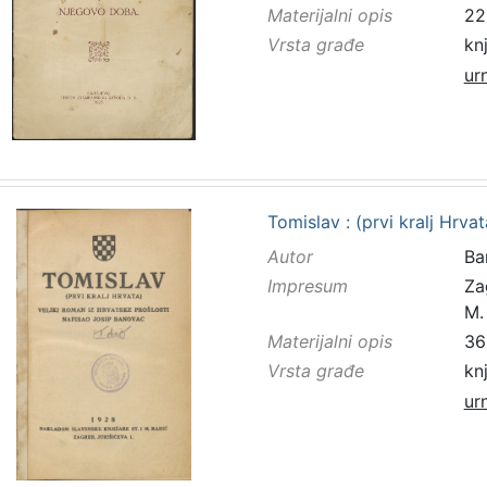
Materijalni opis
22
Vrsta građe
kn
ur
Tomislav : (prvi kralj Hrv
Autor
Ba
Impresum
Za
M.
Materijalni opis
36
Vrsta građe
kn
ur