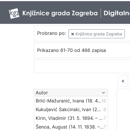
Probrano po:
Knjižnice grada Zagreba
Prikazano 61-70 od 466 zapisa
Autor
Brlić-Mažuranić, Ivana (18. 4. 1874. – 21. 9. 1938.)
16
Kukuljević Sakcinski, Ivan (29. 5. 1816. – 1. 8. 1889.)
8
Kirin, Vladimir (31. 5. 1894. – 5. 10. 1963.)
7
Šenoa, August (14. 11. 1838. – 13. 12. 1881.)
7