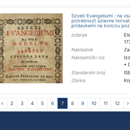
Szveti Evangeliumi : na vs
potrebnozt szlavne horvat
pridavkemi na konczu poz
Izdanje
El
17
Nakladnik
Za
Nakladnički niz
Iz
•
Standardni broj
IS
Zbirka
Kn
2
3
4
5
6
7
8
9
10
11
12
(current)