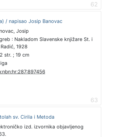
62
ata) / napisao Josip Banovac
novac, Josip
greb : Nakladom Slavenske knjižare St. i
 Radić, 1928
2 str. ; 19 cm
jiga
n:nbn:hr:287:897456
63
olah sv. Cirila i Metoda
ektroničko izd. izvornika objavljenog
63.