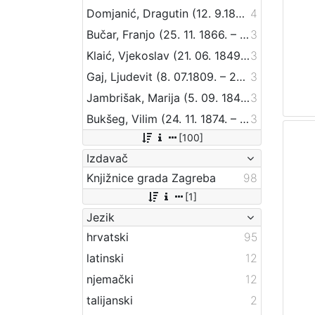
Domjanić, Dragutin (12. 9.1875. – 07. 6.1933.)
4
Bučar, Franjo (25. 11. 1866. – 26. 12. 1946.)
3
Klaić, Vjekoslav (21. 06. 1849. – 01. 07. 1928.)
3
Gaj, Ljudevit (8. 07.1809. – 20. 04.1872.)
3
Jambrišak, Marija (5. 09. 1847 – 23. 01. 1937)
3
Bukšeg, Vilim (24. 11. 1874. – 1. 03. 1924.)
3
[100]
Izdavač
Knjižnice grada Zagreba
98
[1]
Jezik
hrvatski
95
latinski
12
njemački
12
talijanski
2