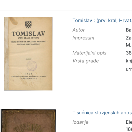
Tomislav : (prvi kralj Hrv
Autor
Ba
Impresum
Za
M.
Materijalni opis
38
Vrsta građe
kn
ur
Tisućnica slovjenskih apost
Izdanje
El
18