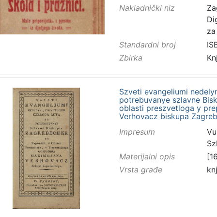
Nakladnički niz
Za
Di
za
Standardni broj
IS
Zbirka
Kn
Szveti evangeliumi nedelyn
potrebuvanye szlavne Bis
oblasti preszvetloga y p
Verhovacz biskupa Zagre
Impresum
Vu
Sz
Materijalni opis
[16
Vrsta građe
kn