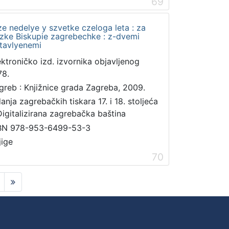
69
ze nedelye y szvetke czeloga leta : za
zke Biskupie zagrebechke : z-dvemi
tavlyenemi
ektroničko izd. izvornika objavljenog
78.
greb : Knjižnice grada Zagreba, 2009.
danja zagrebačkih tiskara 17. i 18. stoljeća
Digitalizirana zagrebačka baština
BN 978-953-6499-53-3
jige
70