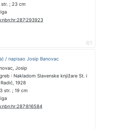
 str. ; 23 cm
jiga
n:nbn:hr:287:293923
61
ata) / napisao Josip Banovac
novac, Josip
greb : Nakladom Slavenske knjižare St. i
 Radić, 1928
3 str. ; 19 cm
jiga
n:nbn:hr:287:816584