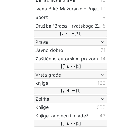
Ivana Brlić-Mažuranić - Prijevodi
10
Sport
8
Družba "Braća Hrvatskoga Zmaja"
5
[21]
Prava
Javno dobro
71
Zaštićeno autorskim pravom
14
[2]
Vrsta građe
knjiga
183
[1]
Zbirka
Knjige
282
Knjige za djecu i mladež
43
[2]