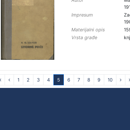
19
Impresum
Za
19
Materijalni opis
15
Vrsta građe
kn
1
2
3
4
5
6
7
8
9
10
(current)