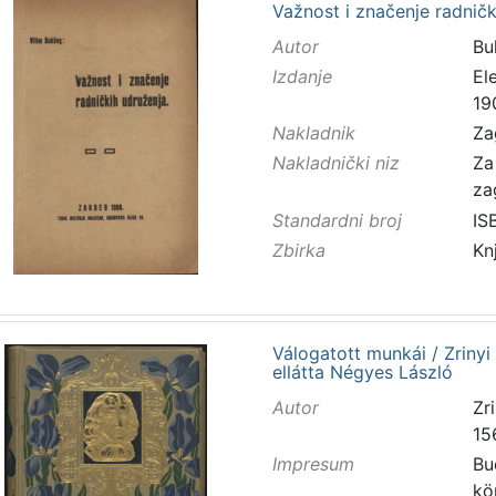
Važnost i značenje radničk
Autor
Buk
Izdanje
El
19
Nakladnik
Za
Nakladnički niz
Za
za
Standardni broj
IS
Zbirka
Kn
Válogatott munkái / Zrinyi
ellátta Négyes László
Autor
Zri
15
Impresum
Bu
kö