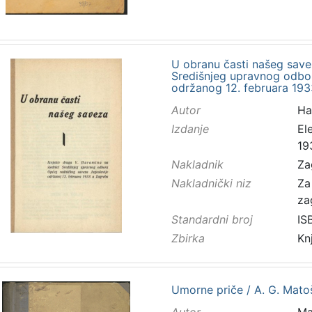
U obranu časti našeg savez
Središnjeg upravnog odbo
održanog 12. februara 193
Autor
Ha
Izdanje
El
19
Nakladnik
Za
Nakladnički niz
Za
za
Standardni broj
IS
Zbirka
Kn
Umorne priče / A. G. Mato
Autor
Ma