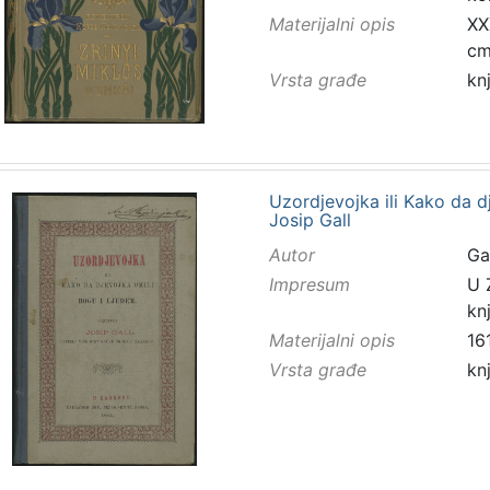
Materijalni opis
XXX
c
Vrsta građe
kn
Uzordjevojka ili Kako da d
Josip Gall
Autor
Ga
Impresum
U 
kn
Materijalni opis
161
Vrsta građe
kn