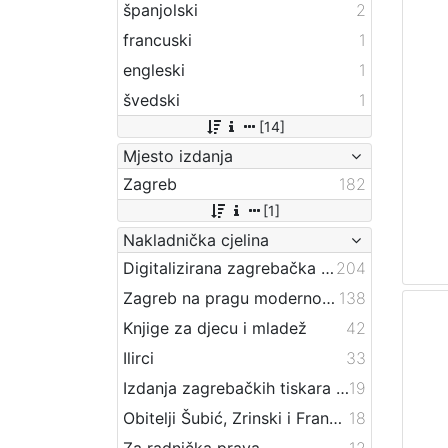
španjolski
2
francuski
1
engleski
1
švedski
1
[14]
Mjesto izdanja
Zagreb
182
[1]
Nakladnička cjelina
Digitalizirana zagrebačka baština
204
Zagreb na pragu modernog doba
138
Knjige za djecu i mladež
42
Ilirci
33
Izdanja zagrebačkih tiskara 17. i 18. stoljeća
19
Obitelji Šubić, Zrinski i Frankopan
18
Za radnička prava
12