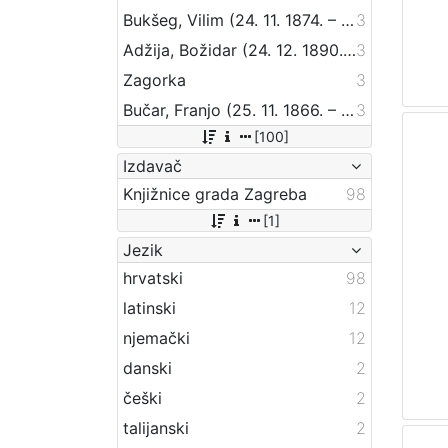
Bukšeg, Vilim (24. 11. 1874. – 1. 03. 1924.)
3
Adžija, Božidar (24. 12. 1890. – 9. 07. 1941.)
3
Zagorka
3
Bučar, Franjo (25. 11. 1866. – 26. 12. 1946.)
3
[100]
Izdavač
Knjižnice grada Zagreba
98
[1]
Jezik
hrvatski
98
latinski
12
njemački
12
danski
2
češki
2
talijanski
2