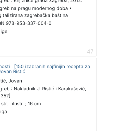
greb : Knjižnice grada Zagreba, 2012.
greb na pragu modernog doba
•
gitalizirana zagrebačka baština
BN 978-953-337-004-0
jige
47
osti : [150 izabranih najfinijih recepta za
Jovan Ristić
stić, Jovan
greb : Nakladnik J. Ristić i Karakašević,
935?]
str. : ilustr. ; 16 cm
jiga