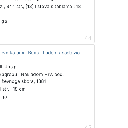
I, 344 str., [13] listova s tablama ; 18
m
jiga
44
jevojka omili Bogu i ljudem / sastavio
ll, Josip
Zagrebu : Nakladom Hrv. ped.
jiževnoga sbora, 1881
 str. ; 18 cm
jiga
45