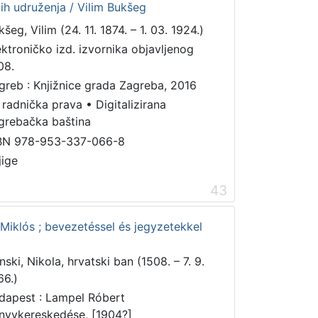
ih udruženja / Vilim Bukšeg
šeg, Vilim (24. 11. 1874. – 1. 03. 1924.)
ektroničko izd. izvornika objavljenog
08.
greb : Knjižnice grada Zagreba, 2016
 radnička prava
•
Digitalizirana
grebačka baština
BN 978-953-337-066-8
jige
43
 Miklós ; bevezetéssel és jegyzetekkel
nski, Nikola, hrvatski ban (1508. – 7. 9.
66.)
dapest : Lampel Róbert
nyvkereskedése, [1904?]