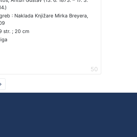
14.)
greb : Naklada Knjižare Mirka Breyera,
09
9 str. ; 20 cm
jiga
50