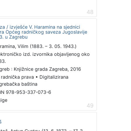
48
a / izvješće V. Haramina na sjednici
ra Općeg radničkog saveza Jugoslavije
3. u Zagrebu
ramina, Vilim (1883. – 3. 05. 1943.)
ektroničko izd. izvornika objavljenog oko
33.
greb : Knjižnice grada Zagreba, 2016
 radnička prava
•
Digitalizirana
grebačka baština
BN 978-953-337-073-6
jige
49
š
toš, Antun Gustav (13. 6. 1873. – 17. 3.