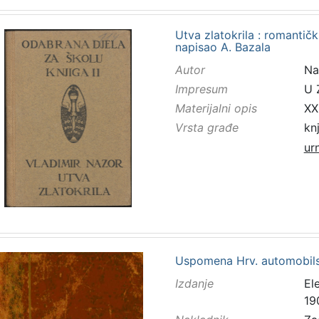
Utva zlatokrila : romantičk
napisao A. Bazala
Autor
Na
Impresum
U 
Materijalni opis
XXI
Vrsta građe
kn
ur
Uspomena Hrv. automobils
Izdanje
El
19