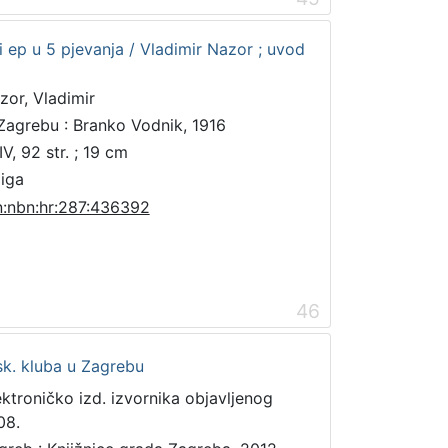
i ep u 5 pjevanja / Vladimir Nazor ; uvod
zor, Vladimir
Zagrebu : Branko Vodnik, 1916
V, 92 str. ; 19 cm
jiga
n:nbn:hr:287:436392
46
k. kluba u Zagrebu
ektroničko izd. izvornika objavljenog
08.