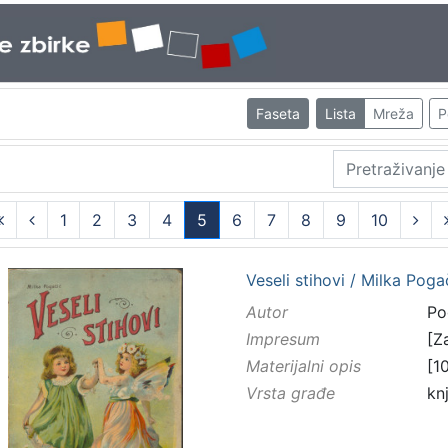
Faseta
Lista
Mreža
P
1
2
3
4
5
6
7
8
9
10
(current)
Veseli stihovi / Milka Poga
Autor
Po
Impresum
[Z
Materijalni opis
[10
Vrsta građe
kn