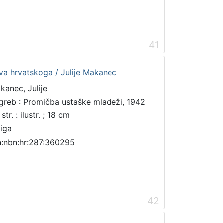
41
stva hrvatskoga / Julije Makanec
kanec, Julije
greb : Promičba ustaške mladeži, 1942
str. : ilustr. ; 18 cm
jiga
n:nbn:hr:287:360295
42