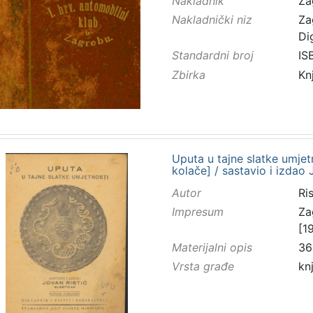
Nakladnik
Za
Nakladnički niz
Za
Di
Standardni broj
IS
Zbirka
Kn
Uputa u tajne slatke umjetn
kolače] / sastavio i izdao 
Autor
Ri
Impresum
Za
[1
Materijalni opis
36 
Vrsta građe
kn