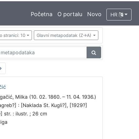
Početna
O portalu
Novo
HR
o stranici: 10
Glavni metapodatak (Z->A)
čić
gačić, Milka (10. 02. 1860. – 11. 04. 1936.)
agreb?] : [Naklada St. Kugli?], [1929?]
] str. : ilustr. ; 26 cm
jiga