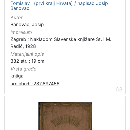
Tomislav : (prvi kralj Hrvata) / napisao Josip
Banovac
Autor
[
Banovac, Josip
2
Impresum
1
]
Zagreb : Nakladom Slavenske knjižare St. i M.
Radić, 1928
Prava
Materijalni opis
Javno dobro
71
382 str. ; 19 cm
Zaštićeno autorskim pravom
14
Vrsta građe
knjiga
urn:nbn:hr:287:897456
63
[
2
]
Vrsta
građe
knjiga
183