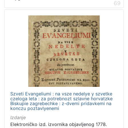
69
Szveti Evangeliumi : na vsze nedelye y szvetke
czeloga leta : za potrebnozt szlavne horvatzke
Biskupie zagrebechke : z-dvemi pridavkemi na
konczu poztavlyenemi
Izdanje
Elektroničko izd. izvornika objavljenog 1778.