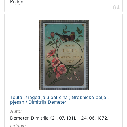
Knjige
64
Teuta : tragedija u pet čina ; Grobničko polje :
pjesan / Dimitrija Demeter
Autor
Demeter, Dimitrija (21. 07. 1811. – 24. 06. 1872.)
Izdanje