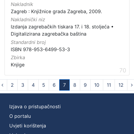
Nakladnik
Zagreb : Knjižnice grada Zagreba, 2009.
Nakladnički niz
Izdanja zagrebačkih tiskara 17. i 18. stoljeća
•
Digitalizirana zagrebačka baština
Standardni broj
ISBN 978-953-6499-53-3
Zbirka
Knjige
70
2
3
4
5
6
7
8
9
10
11
12
(current)
Izjava o pristupačnosti
O portalu
Uvjeti korištenja