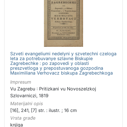
Szveti evangeliumi nedelyni y szvetechni czeloga
leta za potrebuvanye szlavne Biskupie
Zagrebechke : po zapovedi y oblasti
preszvetloga y prepostuvanoga gozpodina
Maximiliana Verhovacz biskupa Zagrebechkoga
Impresum
Vu Zagrebu : Pritizkani vu Novoszelzkoj
Szlovarniczi, 1819
Materijalni opis
[16], 241, [7] str. : ilustr. ; 16 cm
Vrsta građe
knjiga