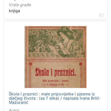
Vrsta građe
knjiga
67
Škola i praznici : male pripovijetke i pjesme iz
dječjeg života : (sa 7 slika) / napisala Ivana Brlić-
Mažuranić
Autor