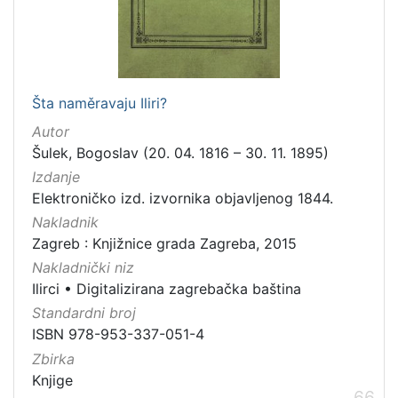
Šta naměravaju Iliri?
Autor
Šulek, Bogoslav (20. 04. 1816 – 30. 11. 1895)
Izdanje
Elektroničko izd. izvornika objavljenog 1844.
Nakladnik
Zagreb : Knjižnice grada Zagreba, 2015
Nakladnički niz
Ilirci
•
Digitalizirana zagrebačka baština
Standardni broj
ISBN 978-953-337-051-4
Zbirka
Knjige
66