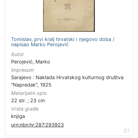
[
1
0
0
]
Izdavač
Tomislav, prvi kralj hrvatski i njegovo doba /
napisao Marko Perojević
Knjižnice grada Zagreba
98
Autor
Perojević, Marko
Impresum
[
Sarajevo : Naklada Hrvatskog kulturnog društva
1
"Napredak", 1925
]
Materijalni opis
Jezik
22 str. ; 23 cm
hrvatski
98
Vrsta građe
latinski
12
knjiga
njemački
12
urn:nbn:hr:287:293923
61
češki
2