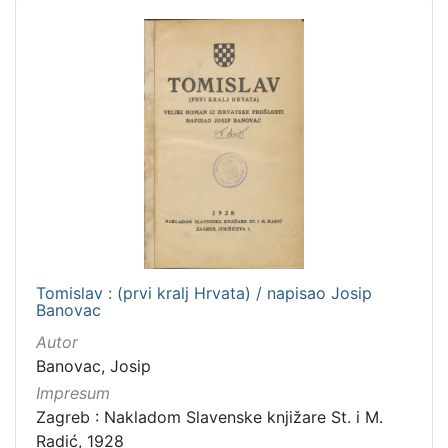
talijanski
2
španjolski
2
danski
2
švedski
1
slovački
1
ruski
1
[
1
4
Tomislav : (prvi kralj Hrvata) / napisao Josip
Banovac
]
Mjesto
Autor
izdanja
Banovac, Josip
Zagreb
182
Impresum
Zagreb : Nakladom Slavenske knjižare St. i M.
Radić, 1928