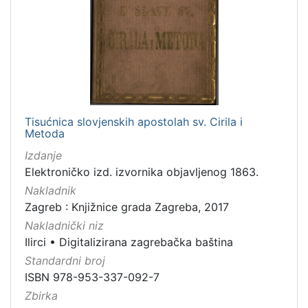
[
1
]
Zbirka
Knjige
282
Tisućnica slovjenskih apostolah sv. Cirila i
Metoda
Knjige za djecu i mladež
43
Izdanje
Elektroničko izd. izvornika objavljenog 1863.
Nakladnik
[
Zagreb : Knjižnice grada Zagreba, 2017
2
Nakladnički niz
]
Ilirci
•
Digitalizirana zagrebačka baština
Standardni broj
ISBN 978-953-337-092-7
Zbirka