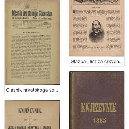
[
1
]
Glazba : list za crkvenu i svjetovnu glazbu te dramatsku umjetnost / [odgovorni urednik V. Novak]
Glasnik hrvatskoga sokolstva : list za promicanje tjelovježbe / urednik Martin Pilar