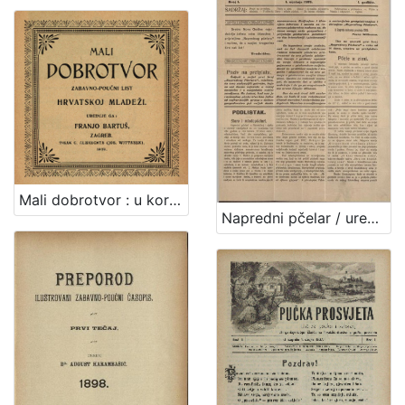
Mali dobrotvor : u korist zagrebačkoga društva "Dobrotvor", koje odijeva i obuva ubogu mladež zagrebačkih pučkih škola bez razlike vjere i zavičajnosti / urednik Franjo Bartuš
Napredni pčelar / urednik i vlastnik Pavao Wittmann