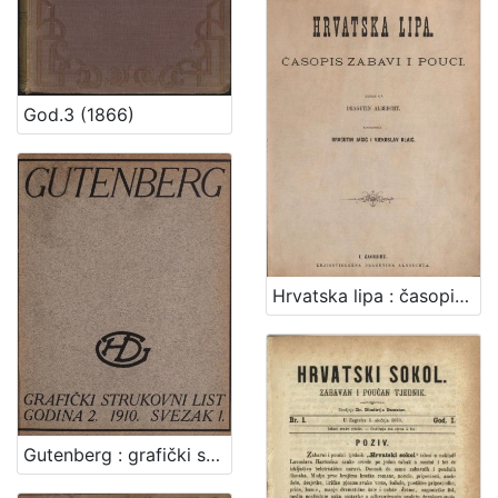
God.3 (1866)
Hrvatska lipa : časopis zabavi i pouci / odgovorni urednik Dragutin Jagić
Gutenberg : grafički strukovni list / uredjuje Stjepan Boranić