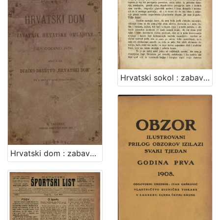
Hrvatski sokol : zabavan i poučan tjednik / uredjuje Dimitrija Demeter
Hrvatski dom : zabavnik hrvatske omladine za godinu ...