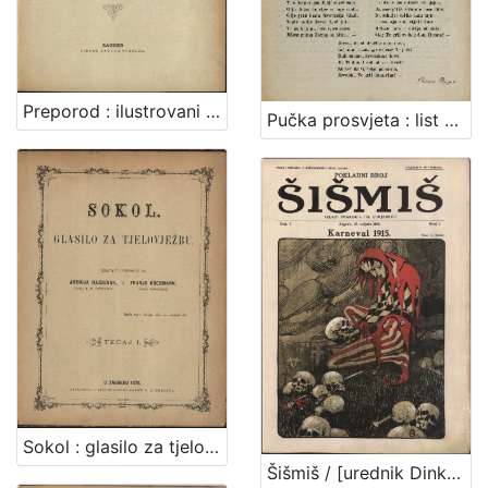
Preporod : ilustrovani zabavno-poučni časopis / [vlasnik, izdavač i odgovorni urednik August Harambašić]
Pučka prosvjeta : list za pouku i zabavu / [urednik Stjepan Ortner]
Sokol : glasilo za tjelovježbu / izdavaju i uredjuju Andrija Hajdanek i Franjo Hochman.
Šišmiš / [urednik Dinko T. Chudoba]