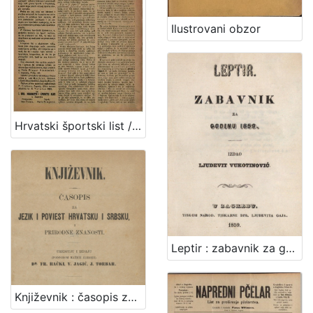
Ilustrovani obzor
Hrvatski športski list / odgovorni urednik Mario Reger Vinodolski
Leptir : zabavnik za godinu... / uredio Ljudevit Vukotinović
Književnik : časopis za jezik i poviest hrvatsku i srbsku i prirodne znanosti / uređuju i izdaju (podporom Matice ilirske) Fr.Rački, V.Jagić, J.Torbar