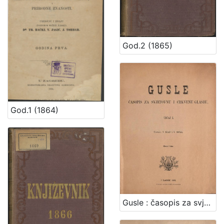
God.2 (1865)
God.1 (1864)
Gusle : časopis za svjetovnu i crkvenu glazbu / urednici V.[Vjekoslav] Klaić i V.[Vjenceslav] Novak