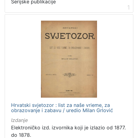
Serijske publikacije
1
1
]
Nakladnička
cjelina
Digitalizirana zagrebačka baština
24
Zagreb na pragu modernog doba
23
Sport
3
Ilirci
1
Gajeva tiskara
1
Zagreb i Prvi svjetski rat
1
Hrvatski svjetozor : list za naše vrieme, za
obrazovanje i zabavu / uredio Milan Grlović
[
6
Izdanje
]
Elektroničko izd. izvornika koji je izlazio od 1877.
Prava
do 1878.