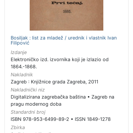
[
1
]
Jezik
Bosiljak : list za mladež / urednik i vlastnik Ivan
Filipović
hrvatski
2
Izdanje
Elektroničko izd. izvornika koji je izlazio od
1864.-1868.
[
Nakladnik
1
Zagreb : Knjižnice grada Zagreba, 2011
]
Nakladnički niz
Mjesto
Digitalizirana zagrebačka baština
•
Zagreb na
izdanja
pragu modernog doba
Zagreb
24
Standardni broj
ISBN 978-953-6499-89-2
•
ISSN 1849-1278
Zbirka
[