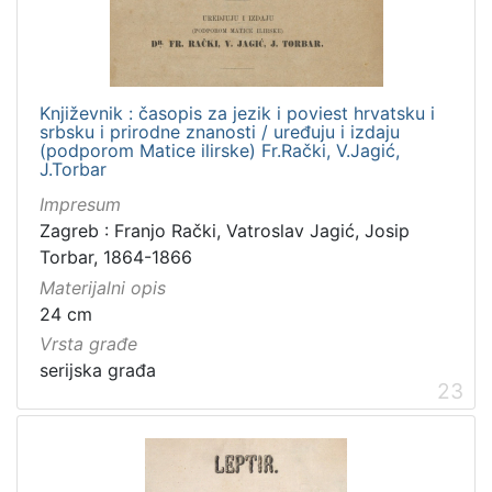
Književnik : časopis za jezik i poviest hrvatsku i
srbsku i prirodne znanosti / uređuju i izdaju
(podporom Matice ilirske) Fr.Rački, V.Jagić,
J.Torbar
Impresum
Zagreb : Franjo Rački, Vatroslav Jagić, Josip
Torbar, 1864-1866
Materijalni opis
24 cm
Vrsta građe
serijska građa
23