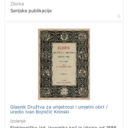
Zbirka
Serijske publikacije
9
Glasnik Družtva za umjetnost i umjetni obrt /
uredio Ivan Bojničić Kninski
Izdanje
Elektroničko izd. izvornika koji je izlazio od 1886.