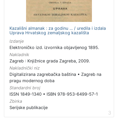
[
Kazališni almanak : za godinu ... / uredila i izdala
1
Uprava Hrvatskog zemaljskog kazališta
]
Izdanje
Elektroničko izd. izvornika objavljenog 1895.
Nakladnik
Zagreb : Knjižnice grada Zagreba, 2009.
Nakladnički niz
Digitalizirana zagrebačka baština
•
Zagreb na
pragu modernog doba
Standardni broj
ISSN 1849-1340
•
ISBN 978-953-6499-57-1
Zbirka
Serijske publikacije
3