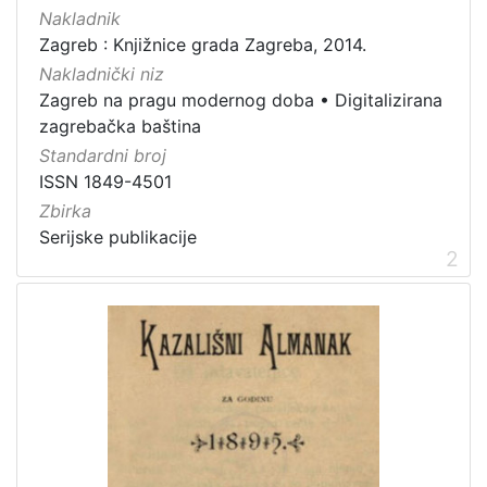
Javno dobro
3
Nakladnik
Zagreb : Knjižnice grada Zagreba, 2014.
Nakladnički niz
Zagreb na pragu modernog doba
•
Digitalizirana
[
zagrebačka baština
1
Standardni broj
]
ISSN 1849-4501
Vrsta
Zbirka
građe
Serijske publikacije
časopis
22
2
serijska građa
2
[
2
]
Zbirka
Serijske publikacije
25