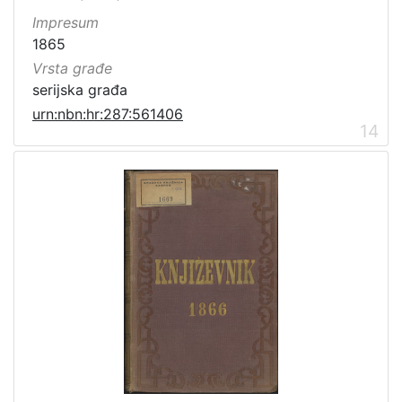
Impresum
1865
Vrsta građe
serijska građa
urn:nbn:hr:287:561406
14