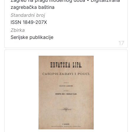
Zagreb na pragu modernog doba
•
Digitalizirana
zagrebačka baština
Standardni broj
ISSN 1849-207X
Zbirka
Serijske publikacije
17