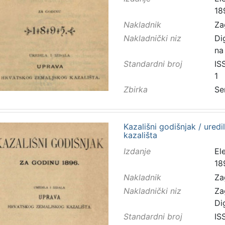
18
Nakladnik
Za
Nakladnički niz
Di
na
Standardni broj
IS
1
Zbirka
Se
Kazališni godišnjak / ured
kazališta
Izdanje
El
18
Nakladnik
Za
Nakladnički niz
Za
Di
Standardni broj
IS