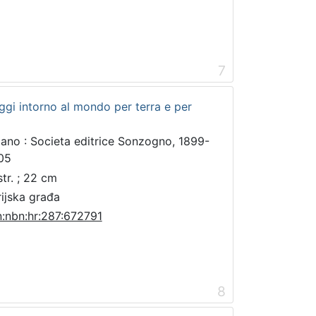
7
iaggi intorno al mondo per terra e per
lano : Societa editrice Sonzogno, 1899-
05
str. ; 22 cm
rijska građa
n:nbn:hr:287:672791
8