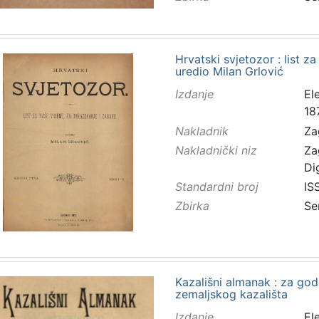
Hrvatski svjetozor : list z
uredio Milan Grlović
Izdanje
El
18
Nakladnik
Za
Nakladnički niz
Za
Di
Standardni broj
IS
Zbirka
Se
Kazališni almanak : za godi
zemaljskog kazališta
Izdanje
El