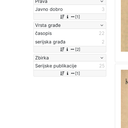
Prava
Javno dobro
3
[1]
Vrsta građe
časopis
22
serijska građa
2
[2]
Zbirka
Serijske publikacije
25
[1]