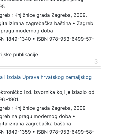
95.
greb : Knjižnice grada Zagreba, 2009.
gitalizirana zagrebačka baština
•
Zagreb
 pragu modernog doba
SN 1849-1340
•
ISBN 978-953-6499-57-
rijske publikacije
3
ila i izdala Uprava hrvatskog zemaljskog
ektroničko izd. izvornika koji je izlazio od
96.-1901.
greb : Knjižnice grada Zagreba, 2009
greb na pragu modernog doba
•
gitalizirana zagrebačka baština
SN 1849-1359
•
ISBN 978-953-6499-58-