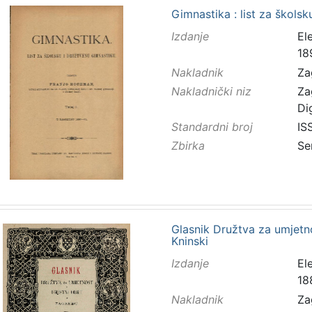
Gimnastika : list za škols
Izdanje
El
18
Nakladnik
Za
Nakladnički niz
Za
Di
Standardni broj
IS
Zbirka
Se
Glasnik Družtva za umjetno
Kninski
Izdanje
El
18
Nakladnik
Za