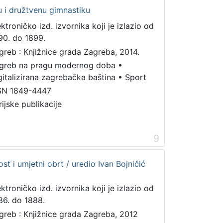
ku i družtvenu gimnastiku
ektroničko izd. izvornika koji je izlazio od
90. do 1899.
greb : Knjižnice grada Zagreba, 2014.
greb na pragu modernog doba
•
gitalizirana zagrebačka baština
•
Sport
SN 1849-4447
rijske publikacije
9
st i umjetni obrt / uredio Ivan Bojničić
ektroničko izd. izvornika koji je izlazio od
86. do 1888.
greb : Knjižnice grada Zagreba, 2012