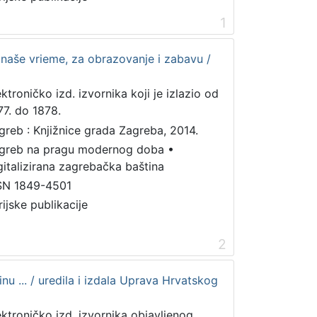
1
a naše vrieme, za obrazovanje i zabavu /
ektroničko izd. izvornika koji je izlazio od
77. do 1878.
greb : Knjižnice grada Zagreba, 2014.
greb na pragu modernog doba
•
gitalizirana zagrebačka baština
SN 1849-4501
rijske publikacije
2
nu ... / uredila i izdala Uprava Hrvatskog
ektroničko izd. izvornika objavljenog