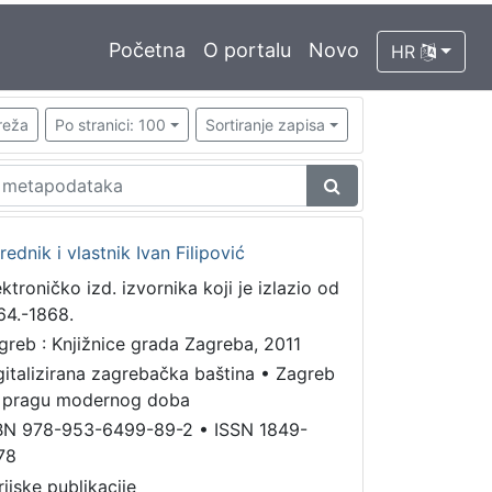
Početna
O portalu
Novo
HR
reža
Po stranici: 100
Sortiranje zapisa
urednik i vlastnik Ivan Filipović
ektroničko izd. izvornika koji je izlazio od
64.-1868.
greb : Knjižnice grada Zagreba, 2011
gitalizirana zagrebačka baština
•
Zagreb
 pragu modernog doba
BN 978-953-6499-89-2
•
ISSN 1849-
78
rijske publikacije