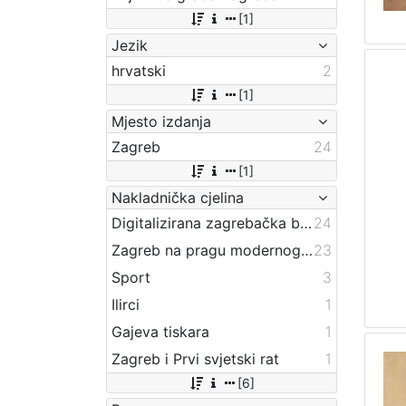
[1]
Jezik
hrvatski
2
[1]
Mjesto izdanja
Zagreb
24
[1]
Nakladnička cjelina
Digitalizirana zagrebačka baština
24
Zagreb na pragu modernog doba
23
Sport
3
Ilirci
1
Gajeva tiskara
1
Zagreb i Prvi svjetski rat
1
[6]