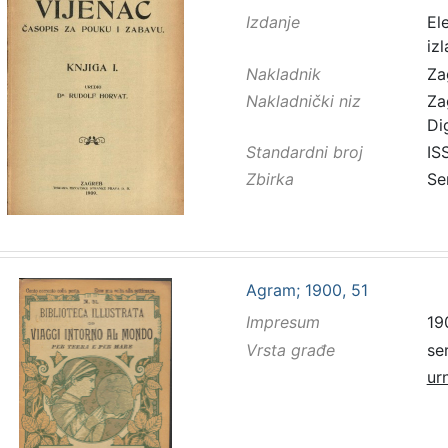
Izdanje
El
iz
Nakladnik
Za
Nakladnički niz
Za
Di
Standardni broj
IS
Zbirka
Se
Agram; 1900, 51
Impresum
19
Vrsta građe
se
ur