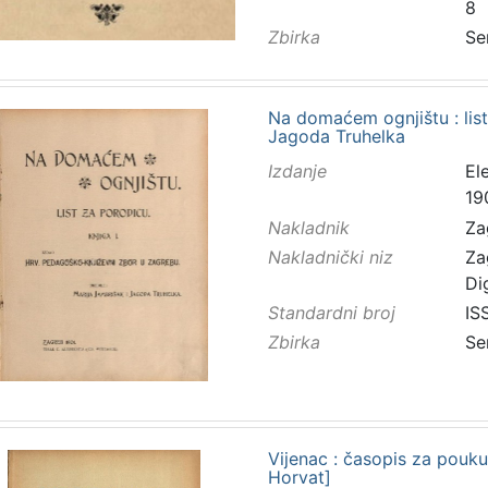
8
Zbirka
Se
Na domaćem ognjištu : list
Jagoda Truhelka
Izdanje
El
19
Nakladnik
Za
Nakladnički niz
Za
Di
Standardni broj
IS
Zbirka
Se
Vijenac : časopis za pouku 
Horvat]