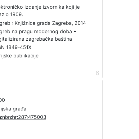
ektroničko izdanje izvornika koji je
lazio 1909.
greb : Knjižnice grada Zagreba, 2014
greb na pragu modernog doba
•
gitalizirana zagrebačka baština
SN 1849-451X
rijske publikacije
6
00
rijska građa
n:nbn:hr:287:475003