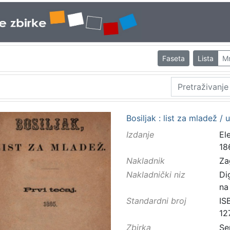
Faseta
Lista
M
Bosiljak : list za mladež / 
Izdanje
El
18
Nakladnik
Za
Nakladnički niz
Di
na
Standardni broj
IS
12
Zbirka
Se