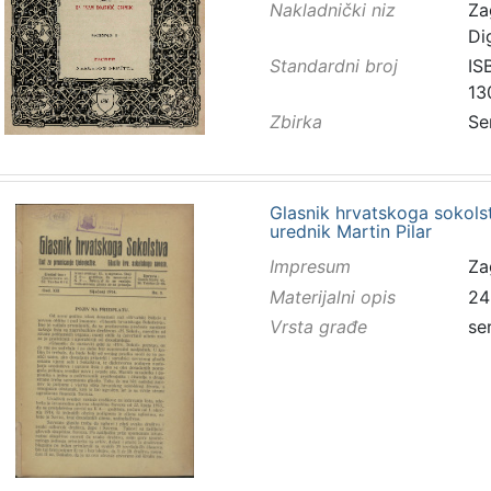
Nakladnički niz
Za
Di
Standardni broj
IS
13
Zbirka
Se
Glasnik hrvatskoga sokolstv
urednik Martin Pilar
Impresum
Za
Materijalni opis
24
Vrsta građe
se