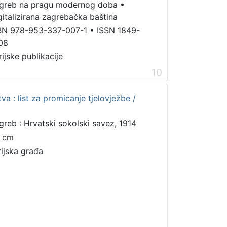
greb na pragu modernog doba
•
gitalizirana zagrebačka baština
BN 978-953-337-007-1
•
ISSN 1849-
08
rijske publikacije
10
a : list za promicanje tjelovježbe /
greb : Hrvatski sokolski savez, 1914
 cm
rijska građa