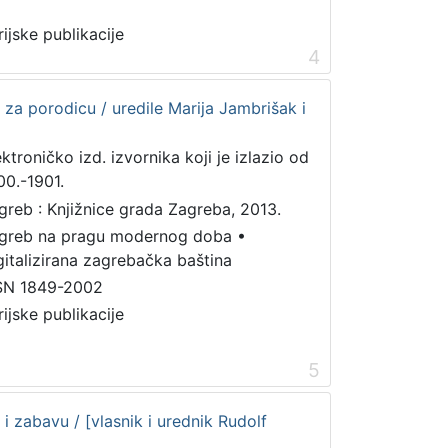
rijske publikacije
4
 za porodicu / uredile Marija Jambrišak i
ektroničko izd. izvornika koji je izlazio od
00.-1901.
greb : Knjižnice grada Zagreba, 2013.
greb na pragu modernog doba
•
gitalizirana zagrebačka baština
SN 1849-2002
rijske publikacije
5
i zabavu / [vlasnik i urednik Rudolf