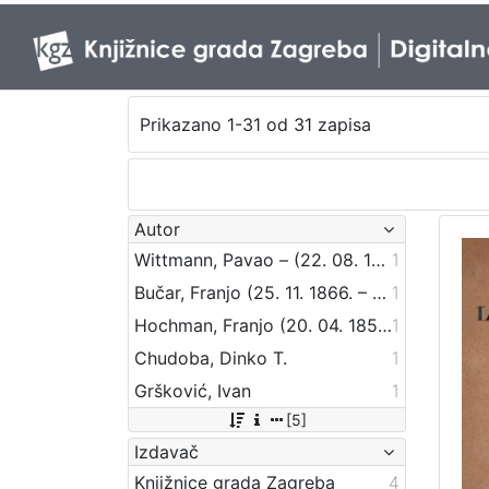
Prikazano 1-31 od 31 zapisa
Autor
Wittmann, Pavao – (22. 08. 1920)
1
Bučar, Franjo (25. 11. 1866. – 26. 12. 1946.)
1
Hochman, Franjo (20. 04. 1850. – 23. 06. 1893.)
1
Chudoba, Dinko T.
1
Gršković, Ivan
1
[5]
Izdavač
Knjižnice grada Zagreba
4