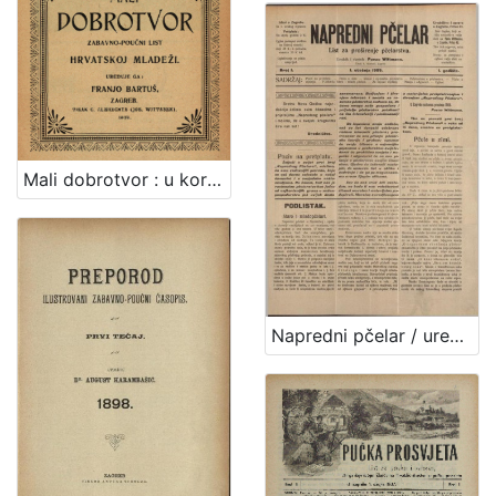
Mali dobrotvor : u korist zagrebačkoga društva "Dobrotvor", koje odijeva i obuva ubogu mladež zagrebačkih pučkih škola bez razlike vjere i zavičajnosti / urednik Franjo Bartuš
Napredni pčelar / urednik i vlastnik Pavao Wittmann