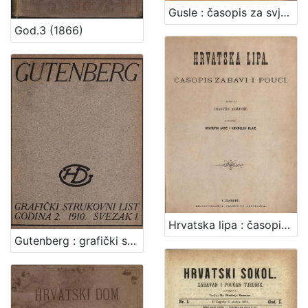
Gusle : časopis za svjetovnu i crkvenu glazbu / urednici V.[Vjekoslav] Klaić i V.[Vjenceslav] Novak
God.3 (1866)
Hrvatska lipa : časopis zabavi i pouci / odgovorni urednik Dragutin Jagić
Gutenberg : grafički strukovni list / uredjuje Stjepan Boranić