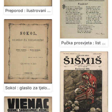
Preporod : ilustrovani zabavno-poučni časopis / [vlasnik, izdavač i odgovorni urednik August Harambašić]
Pučka prosvjeta : list za pouku i zabavu / [urednik Stjepan Ortner]
Sokol : glasilo za tjelovježbu / izdavaju i uredjuju Andrija Hajdanek i Franjo Hochman.