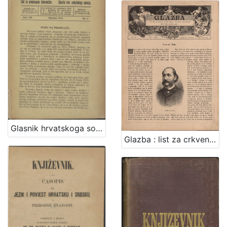
[
1
]
Glasnik hrvatskoga sokolstva : list za promicanje tjelovježbe / urednik Martin Pilar
Glazba : list za crkvenu i svjetovnu glazbu te dramatsku umjetnost / [odgovorni urednik V. Novak]