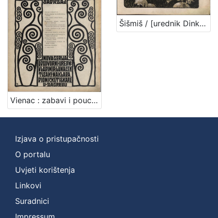
Šišmiš / [urednik Dinko T. Chudoba]
Vienac : zabavi i pouci : nova serija / odgovorni urednik Vladimir Lunaček
Izjava o pristupačnosti
O portalu
Uvjeti korištenja
Linkovi
Suradnici
Impressum