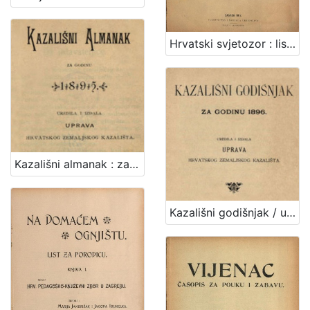
[
Hrvatski svjetozor : list za naše vrieme, za obrazovanje i zabavu / uredio Milan Grlović
1
]
Jezik
hrvatski
2
[
Kazališni almanak : za godinu ... / uredila i izdala Uprava Hrvatskog zemaljskog kazališta
1
]
Mjesto
Kazališni godišnjak / uredila i izdala Uprava hrvatskog zemaljskog kazališta
izdanja
Zagreb
24
[