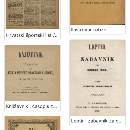
Ilustrovani obzor
Hrvatski športski list / odgovorni urednik Mario Reger Vinodolski
Književnik : časopis za jezik i poviest hrvatsku i srbsku i prirodne znanosti / uređuju i izdaju (podporom Matice ilirske) Fr.Rački, V.Jagić, J.Torbar
Leptir : zabavnik za godinu... / uredio Ljudevit Vukotinović