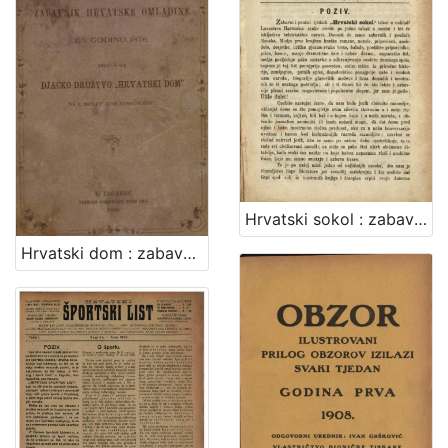
Hrvatski sokol : zabavan i poučan tjednik / uredjuje Dimitrija Demeter
Hrvatski dom : zabavnik hrvatske omladine za godinu ...