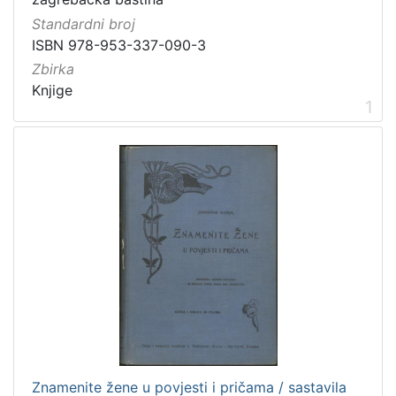
Standardni broj
ISBN 978-953-337-090-3
Zbirka
[
5
Knjige
1
]
Mjesto
izdanja
Zagreb
297
[
1
]
Nakladnička
cjelina
Zagreb na pragu modernog doba
349
Znamenite žene u povjesti i pričama / sastavila
Digitalizirana zagrebačka baština
313