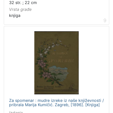
32 str. ; 22 cm
Vrsta građe
knjiga
9
Za spomenar : mudre izreke iz naše književnosti /
pribrala Marija Kumičić. Zagreb, [1896]. [Knjiga]
Izdanje