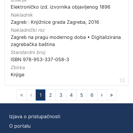
Elektroničko izd. izvornika objavljenog 1896
Nakladnik
Zagreb : Knjižnice grada Zagreba, 2016
Nakladnički niz
Zagreb na pragu modernog doba
•
Digitalizirana
zagrebačka baština
Standardni broj
ISBN 978-953-337-058-3
Zbirka
Knjige
10
1
2
3
4
5
6
(current)
Izjava o pristupačnosti
O portalu