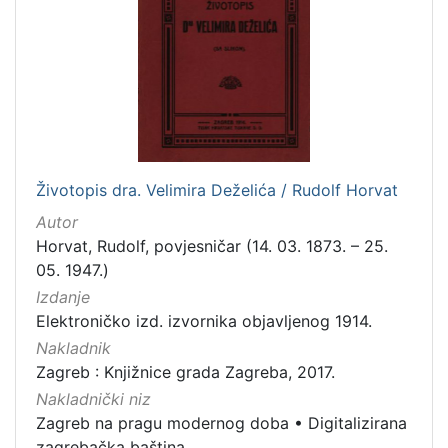
[
7
9
]
Izdavač
Knjižnice grada Zagreba
179
Životopis dra. Velimira Deželića / Rudolf Horvat
[
Autor
1
Horvat, Rudolf, povjesničar (14. 03. 1873. – 25.
]
05. 1947.)
Jezik
Izdanje
hrvatski
62
Elektroničko izd. izvornika objavljenog 1914.
njemački
43
Nakladnik
Zagreb : Knjižnice grada Zagreba, 2017.
francuski
19
Nakladnički niz
mađarski
7
Zagreb na pragu modernog doba
•
Digitalizirana
talijanski
1
zagrebačka baština