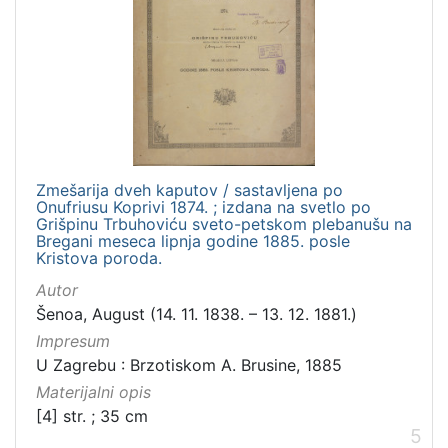
Zmešarija dveh kaputov / sastavljena po
Onufriusu Koprivi 1874. ; izdana na svetlo po
Grišpinu Trbuhoviću sveto-petskom plebanušu na
Bregani meseca lipnja godine 1885. posle
Kristova poroda.
Autor
Šenoa, August (14. 11. 1838. – 13. 12. 1881.)
Impresum
U Zagrebu : Brzotiskom A. Brusine, 1885
Materijalni opis
[4] str. ; 35 cm
5