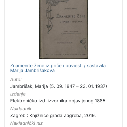
Zaštićeno autorskim pravom
4
[
2
]
Vrsta
građe
Znamenite žene iz priče i poviesti / sastavila
knjiga
105
Marija Jambrišakova
grafička građa
84
Autor
razglednica
48
Jambrišak, Marija (5. 09. 1847 – 23. 01. 1937)
fotografija
26
Izdanje
Elektroničko izd. izvornika objavljenog 1885.
notna građa
23
Nakladnik
časopis
21
Zagreb : Knjižnice grada Zagreba, 2019.
sitni tisak
20
Nakladnički niz