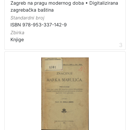
dopisnica
4
Zagreb na pragu modernog doba
•
Digitalizirana
zvučna građa - glazbena
3
zagrebačka baština
Standardni broj
kartografska građa
2
ISBN 978-953-337-142-9
Zbirka
Knjige
3
[
1
1
]
Zbirka
Knjige
139
Grafička građa
122
Sitni tisak
30
Notni zapisi
27
Knjige za djecu i mladež
24
Serijske publikacije
23