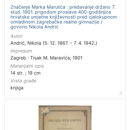
Zvučni zapisi
3
Značenje Marka Marulića : predavanje držano 7.
Rukopisi
3
stud. 1901. prigodom proslave 400-godišnjice
hrvatske umjetne književnosti pred cjelokupnom
Kartografska građa
2
omladinom zagrebačke realne gimnazije /
govorio Nikola Andrić
Razglednice
1
Autor
Andrić, Nikola (5. 12. 1867. – 7. 4. 1942.)
Impresum
[
Zagreb : Tisak M. Maravića, 1901
1
Materijalni opis
0
]
14 str. ; 19 cm
Vrsta građe
knjiga
4