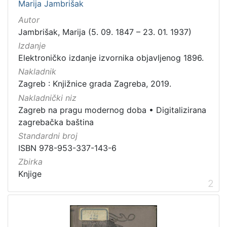
Marija Jambrišak
Zagrebačke razglednice
49
Autor
Portretne fotografije
43
Jambrišak, Marija (5. 09. 1847 – 23. 01. 1937)
Knjige za djecu i mladež
24
Izdanje
Elektroničko izdanje izvornika objavljenog 1896.
Sport
11
Nakladnik
Zagrebačke fotografije
11
Zagreb : Knjižnice grada Zagreba, 2019.
Propisi Gradskog poglavarstva
6
Nakladnički niz
Zagrebački potres
4
Zagreb na pragu modernog doba
•
Digitalizirana
Hrvatsko narodno kazalište
3
zagrebačka baština
Standardni broj
ISBN 978-953-337-143-6
Zbirka
[
Knjige
1
2
5
]
Prava
Javno dobro
162