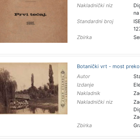
Nakladnički niz
Di
na
Standardni broj
IS
12
Zbirka
Se
Botanički vrt - most preko
Autor
Sta
Izdanje
El
Nakladnik
Za
Nakladnički niz
Za
Di
Za
Zbirka
Gr