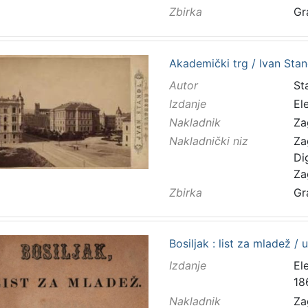
Zbirka
Gr
Akademički trg / Ivan Stan
Autor
Sta
Izdanje
El
Nakladnik
Za
Nakladnički niz
Za
Di
Za
Zbirka
Gr
Bosiljak : list za mladež / 
Izdanje
El
18
Nakladnik
Za