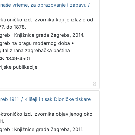
a naše vrieme, za obrazovanje i zabavu /
ektroničko izd. izvornika koji je izlazio od
77. do 1878.
greb : Knjižnice grada Zagreba, 2014.
greb na pragu modernog doba
•
gitalizirana zagrebačka baština
SN 1849-4501
rijske publikacije
8
reb 1911. / Klišeji i tisak Dioničke tiskare
ektroničko izd. izvornika objavljenog oko
1.
greb : Knjižnice grada Zagreba, 2011.