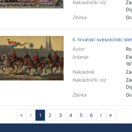
Nakladnički niz
Za
Di
Zbirka
Gr
II. hrvatski svesokolski sl
Autor
Ro
Izdanje
El
191
Nakladnik
Za
Nakladnički niz
Za
Di
Zbirka
Gr
1
2
3
4
5
6
(current)