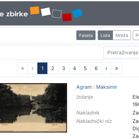
Faseta
Lista
Mreža
P
1
2
3
4
5
6
(current)
Agram : Maksimir
Izdanje
El
19
Nakladnik
Za
Nakladnički niz
Za
Di
Za