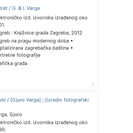
ret / G .& I. Varga
ektroničko izd. izvornika izrađenog oko
01.
greb : Knjižnice grada Zagreba, 2012
greb na pragu modernog doba
•
gitalizirana zagrebačka baština
•
rtretne fotografije
afička građa
5
bi / [Gjuro Varga] ; [izradio fotografski
rga, Gjuro
ektroničko izd. izvornika izrađenog oko
90.