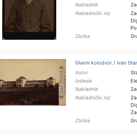
Nakladnik
Za
Nakladnički niz
Za
Di
Po
Zbirka
Gr
Glavni kolodvor / Ivan Sta
Autor
Sta
Izdanje
El
Nakladnik
Za
Nakladnički niz
Za
Di
Za
Zbirka
Gr