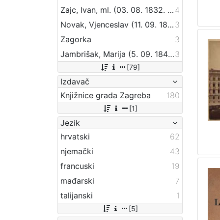
Zajc, Ivan, ml. (03. 08. 1832. – 16. 12. 1914.)
4
Novak, Vjenceslav (11. 09. 1859 – 20. 09. 1905)
3
Zagorka
3
Jambrišak, Marija (5. 09. 1847 – 23. 01. 1937)
3
[79]
Izdavač
Knjižnice grada Zagreba
180
[1]
Jezik
hrvatski
62
njemački
43
francuski
19
mađarski
7
talijanski
1
[5]