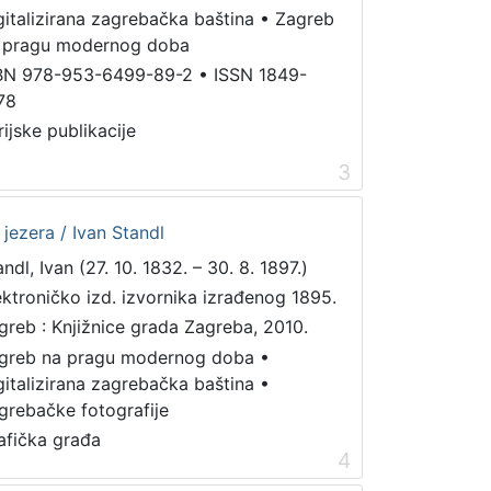
gitalizirana zagrebačka baština
•
Zagreb
 pragu modernog doba
BN 978-953-6499-89-2
•
ISSN 1849-
78
rijske publikacije
3
 jezera / Ivan Standl
ndl, Ivan (27. 10. 1832. – 30. 8. 1897.)
ektroničko izd. izvornika izrađenog 1895.
greb : Knjižnice grada Zagreba, 2010.
greb na pragu modernog doba
•
gitalizirana zagrebačka baština
•
grebačke fotografije
afička građa
4