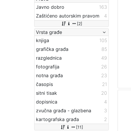
Javno dobro
163
Zaštićeno autorskim pravom
4
[2]
Vrsta građe
knjiga
105
grafička građa
85
razglednica
49
fotografija
26
notna građa
23
časopis
21
sitni tisak
20
dopisnica
4
zvučna građa - glazbena
3
kartografska građa
2
[11]