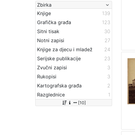
Zbirka
Knjige
139
Grafička građa
123
Sitni tisak
30
Notni zapisi
27
Knjige za djecu i mladež
24
Serijske publikacije
23
Zvučni zapisi
3
Rukopisi
3
Kartografska građa
2
Razglednice
1
[10]