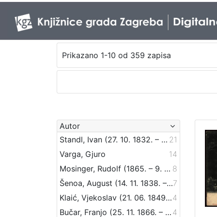
Prikazano 1-10 od 359 zapisa
Autor
Standl, Ivan (27. 10. 1832. – 30. 8. 1897.)
21
Varga, Gjuro
14
Mosinger, Rudolf (1865. – 9. 10. 1918.)
8
Šenoa, August (14. 11. 1838. – 13. 12. 1881.)
7
Klaić, Vjekoslav (21. 06. 1849. – 01. 07. 1928.)
4
Bučar, Franjo (25. 11. 1866. – 26. 12. 1946.)
4