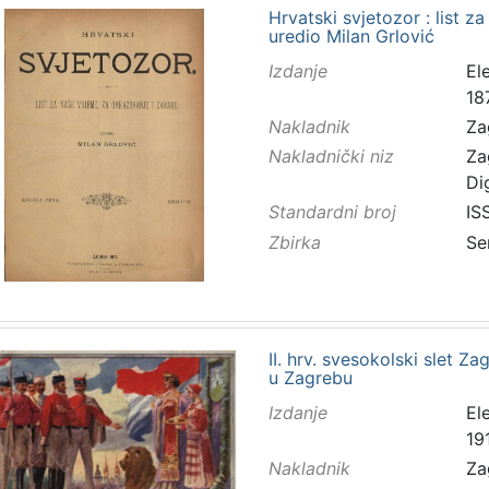
Hrvatski svjetozor : list z
uredio Milan Grlović
Izdanje
El
18
Nakladnik
Za
Nakladnički niz
Za
Di
Standardni broj
IS
Zbirka
Se
II. hrv. svesokolski slet Zag
u Zagrebu
Izdanje
El
191
Nakladnik
Za