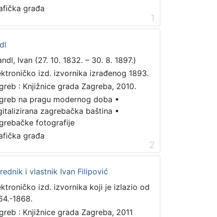
afička građa
1
dl
ndl, Ivan (27. 10. 1832. – 30. 8. 1897.)
ektroničko izd. izvornika izrađenog 1893.
greb : Knjižnice grada Zagreba, 2010.
greb na pragu modernog doba
•
gitalizirana zagrebačka baština
•
grebačke fotografije
afička građa
2
urednik i vlastnik Ivan Filipović
ektroničko izd. izvornika koji je izlazio od
64.-1868.
greb : Knjižnice grada Zagreba, 2011