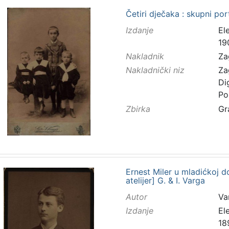
Četiri dječaka : skupni port
Izdanje
El
19
Nakladnik
Za
Nakladnički niz
Za
Di
Po
Zbirka
Gr
Ernest Miler u mladićkoj do
atelijer] G. & I. Varga
Autor
Va
Izdanje
El
18