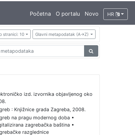
Početna
O portalu
Novo
HR
o stranici: 10
Glavni metapodatak (A->Z)
ektroničko izd. izvornika objavljenog oko
08.
greb : Knjižnice grada Zagreba, 2008.
greb na pragu modernog doba
•
gitalizirana zagrebačka baština
•
grebačke razglednice