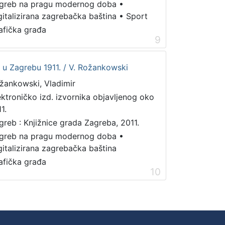
greb na pragu modernog doba
•
gitalizirana zagrebačka baština
•
Sport
afička građa
9
et u Zagrebu 1911. / V. Rožankowski
žankowski, Vladimir
ektroničko izd. izvornika objavljenog oko
1.
greb : Knjižnice grada Zagreba, 2011.
greb na pragu modernog doba
•
gitalizirana zagrebačka baština
afička građa
10