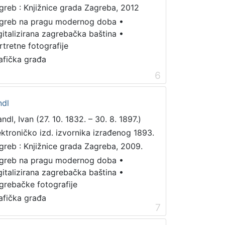
greb : Knjižnice grada Zagreba, 2012
greb na pragu modernog doba
•
gitalizirana zagrebačka baština
•
rtretne fotografije
afička građa
6
ndl
ndl, Ivan (27. 10. 1832. – 30. 8. 1897.)
ektroničko izd. izvornika izrađenog 1893.
greb : Knjižnice grada Zagreba, 2009.
greb na pragu modernog doba
•
gitalizirana zagrebačka baština
•
grebačke fotografije
afička građa
7