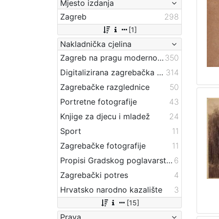
Mjesto izdanja
Zagreb
298
[1]
Nakladnička cjelina
Zagreb na pragu modernog doba
350
Digitalizirana zagrebačka baština
314
Zagrebačke razglednice
50
Portretne fotografije
43
Knjige za djecu i mladež
24
Sport
11
Zagrebačke fotografije
11
Propisi Gradskog poglavarstva
6
Zagrebački potres
4
Hrvatsko narodno kazalište
3
[15]
Prava