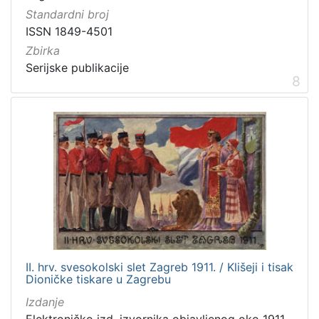
Standardni broj
ISSN 1849-4501
Zbirka
Serijske publikacije
8
II. hrv. svesokolski slet Zagreb 1911. / Klišeji i tisak
Dioničke tiskare u Zagrebu
Izdanje
Elektroničko izd. izvornika objavljenog oko 1911.