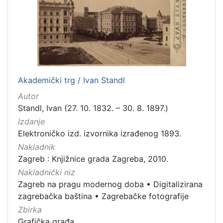
[
5
]
Mjesto
Akademički trg / Ivan Standl
izdanja
Autor
Zagreb
298
Standl, Ivan (27. 10. 1832. – 30. 8. 1897.)
Izdanje
Elektroničko izd. izvornika izrađenog 1893.
[
Nakladnik
1
Zagreb : Knjižnice grada Zagreba, 2010.
]
Nakladnički niz
Nakladnička
Zagreb na pragu modernog doba
•
Digitalizirana
cjelina
zagrebačka baština
•
Zagrebačke fotografije
Zagreb na pragu modernog doba
350
Zbirka
Digitalizirana zagrebačka baština
314
Grafička građa