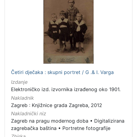
Zvučni zapisi
3
Rukopisi
3
Kartografska građa
2
Razglednice
1
[
1
0
Četiri dječaka : skupni portret / G .& I. Varga
]
Izdanje
Elektroničko izd. izvornika izrađenog oko 1901.
Nakladnik
Zagreb : Knjižnice grada Zagreba, 2012
Nakladnički niz
Zagreb na pragu modernog doba
•
Digitalizirana
zagrebačka baština
•
Portretne fotografije
Zbirka