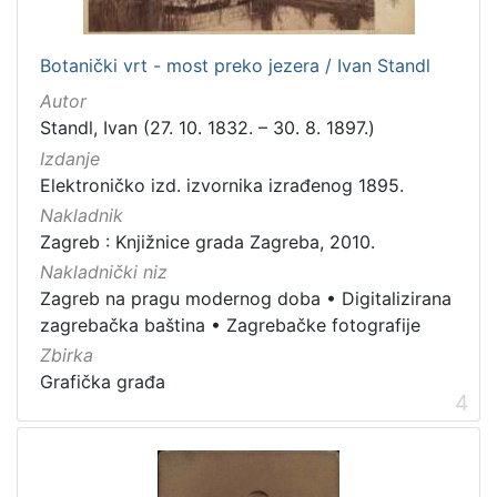
dopisnica
4
zvučna građa - glazbena
3
Botanički vrt - most preko jezera / Ivan Standl
kartografska građa
2
Autor
Standl, Ivan (27. 10. 1832. – 30. 8. 1897.)
Izdanje
[
Elektroničko izd. izvornika izrađenog 1895.
1
Nakladnik
1
]
Zagreb : Knjižnice grada Zagreba, 2010.
Zbirka
Nakladnički niz
Zagreb na pragu modernog doba
•
Digitalizirana
Knjige
139
zagrebačka baština
•
Zagrebačke fotografije
Grafička građa
123
Zbirka
Sitni tisak
30
Grafička građa
4
Notni zapisi
27
Knjige za djecu i mladež
24
Serijske publikacije
23