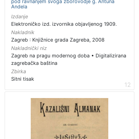
pod ravnanjem svoga zborovodje g. Antuna
Andela
Izdanje
Elektroničko izd. izvornika objavljenog 1909.
Nakladnik
Zagreb : Knjižnice grada Zagreba, 2008
Nakladnički niz
Zagreb na pragu modernog doba
•
Digitalizirana
zagrebačka baština
Zbirka
Sitni tisak
12