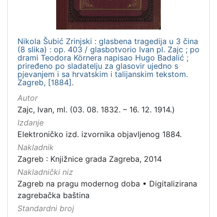
Nikola Šubić Zrinjski : glasbena tragedija u 3 čina
(8 slika) : op. 403 / glasbotvorio Ivan pl. Zajc ; po
drami Teodora Körnera napisao Hugo Badalić ;
priređeno po sladatelju za glasovir ujedno s
pjevanjem i sa hrvatskim i talijanskim tekstom.
Zagreb, [1884].
Autor
Zajc, Ivan, ml. (03. 08. 1832. – 16. 12. 1914.)
Izdanje
Elektroničko izd. izvornika objavljenog 1884.
Nakladnik
Zagreb : Knjižnice grada Zagreba, 2014
Nakladnički niz
Zagreb na pragu modernog doba
•
Digitalizirana
zagrebačka baština
Standardni broj