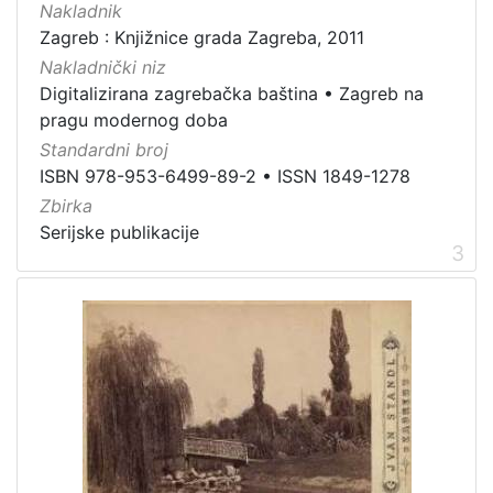
Nakladnik
Zaštićeno autorskim pravom
4
Zagreb : Knjižnice grada Zagreba, 2011
Nakladnički niz
Digitalizirana zagrebačka baština
•
Zagreb na
pragu modernog doba
[
Standardni broj
2
ISBN 978-953-6499-89-2
•
ISSN 1849-1278
]
Zbirka
Vrsta
Serijske publikacije
građe
3
knjiga
105
grafička građa
85
razglednica
49
fotografija
26
notna građa
23
časopis
21
sitni tisak
20