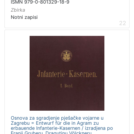
ISMN 979-0-801329-18-9
Zbirka
Notni zapisi
22
Osnova za sgradjenje pješačke vojarne u
Zagrebu = Entwurf für die in Agram zu
erbauende Infanterie-Kasernen / izradjena po
Franji Gruberu, Dragutinu Völckneru