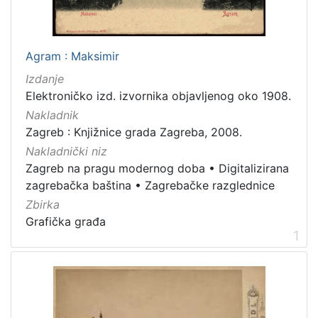
[
7
9
]
Agram : Maksimir
Izdavač
Izdanje
Knjižnice grada Zagreba
180
Elektroničko izd. izvornika objavljenog oko 1908.
Nakladnik
Zagreb : Knjižnice grada Zagreba, 2008.
Nakladnički niz
[
Zagreb na pragu modernog doba
•
Digitalizirana
1
]
zagrebačka baština
•
Zagrebačke razglednice
Jezik
Zbirka
Grafička građa
hrvatski
62
1
njemački
43
francuski
19
mađarski
7
talijanski
1