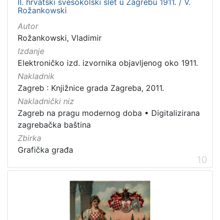
II. hrvatski svesokolski slet u Zagrebu 1911. / V.
Rožankowski
Autor
Rožankowski, Vladimir
Izdanje
Elektroničko izd. izvornika objavljenog oko 1911.
Nakladnik
Zagreb : Knjižnice grada Zagreba, 2011.
Nakladnički niz
Zagreb na pragu modernog doba
•
Digitalizirana
zagrebačka baština
Zbirka
Grafička građa
10