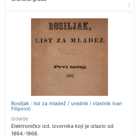
2
Zagrebačke razglednice
50
Portretne fotografije
43
Knjige za djecu i mladež
24
Sport
11
Zagrebačke fotografije
11
Propisi Gradskog poglavarstva
6
Zagrebački potres
4
Hrvatsko narodno kazalište
3
[
Bosiljak : list za mladež / urednik i vlastnik Ivan
1
Filipović
5
Izdanje
]
Elektroničko izd. izvornika koji je izlazio od
Prava
1864.-1868.
Javno dobro
163