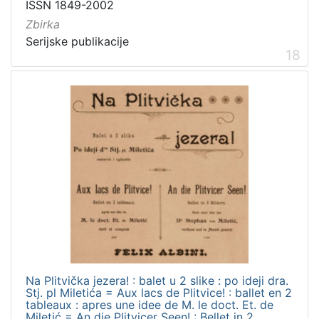
ISSN 1849-2002
Zbirka
Serijske publikacije
18
Na Plitvička jezera! : balet u 2 slike : po ideji dra.
Stj. pl Miletića = Aux lacs de Plitvice! : ballet en 2
tableaux : apres une idee de M. le doct. Et. de
Miletić = An die Plitvicer Seen! : Bellet in 2