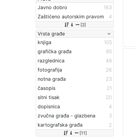
Javno dobro
163
Zaštićeno autorskim pravom
4
[2]
Vrsta građe
knjiga
105
grafička građa
85
razglednica
49
fotografija
26
notna građa
23
časopis
21
sitni tisak
20
dopisnica
4
zvučna građa - glazbena
3
kartografska građa
2
[11]