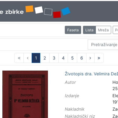
Faseta
Lista
Mreža
P
1
2
3
4
5
6
(current)
Životopis dra. Velimira De
Autor
Ho
25
Izdanje
El
19
Nakladnik
Za
Nakladnički niz
Za