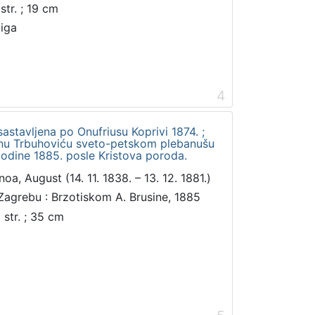
str. ; 19 cm
jiga
4
astavljena po Onufriusu Koprivi 1874. ;
inu Trbuhoviću sveto-petskom plebanušu
godine 1885. posle Kristova poroda.
noa, August (14. 11. 1838. – 13. 12. 1881.)
Zagrebu : Brzotiskom A. Brusine, 1885
 str. ; 35 cm