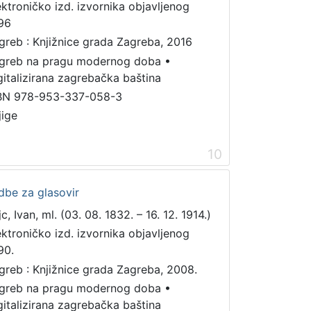
ektroničko izd. izvornika objavljenog
96
greb : Knjižnice grada Zagreba, 2016
greb na pragu modernog doba
•
gitalizirana zagrebačka baština
BN 978-953-337-058-3
jige
10
dbe za glasovir
c, Ivan, ml. (03. 08. 1832. – 16. 12. 1914.)
ektroničko izd. izvornika objavljenog
90.
greb : Knjižnice grada Zagreba, 2008.
greb na pragu modernog doba
•
gitalizirana zagrebačka baština