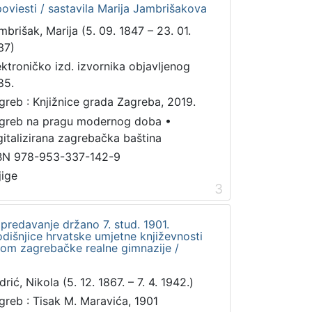
poviesti / sastavila Marija Jambrišakova
mbrišak, Marija (5. 09. 1847 – 23. 01.
37)
ektroničko izd. izvornika objavljenog
85.
greb : Knjižnice grada Zagreba, 2019.
greb na pragu modernog doba
•
gitalizirana zagrebačka baština
BN 978-953-337-142-9
jige
3
predavanje držano 7. stud. 1901.
išnjice hrvatske umjetne književnosti
om zagrebačke realne gimnazije /
rić, Nikola (5. 12. 1867. – 7. 4. 1942.)
greb : Tisak M. Maravića, 1901