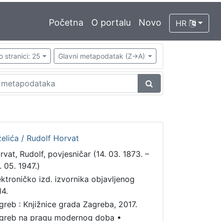
Početna
O portalu
Novo
HR
o stranici: 25
Glavni metapodatak (Z->A)
želića / Rudolf Horvat
rvat, Rudolf, povjesničar (14. 03. 1873. –
. 05. 1947.)
ektroničko izd. izvornika objavljenog
14.
greb : Knjižnice grada Zagreba, 2017.
greb na pragu modernog doba
•