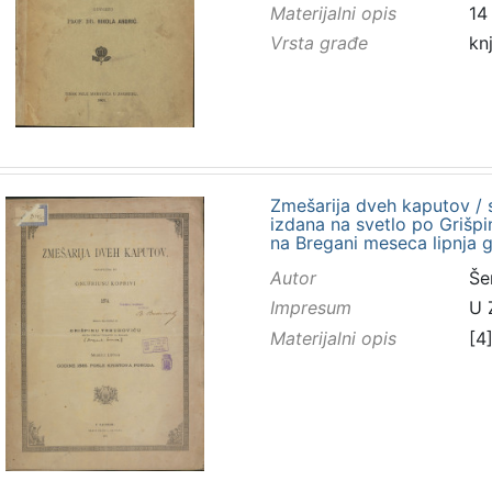
Materijalni opis
14 
Vrsta građe
kn
Zmešarija dveh kaputov / s
izdana na svetlo po Grišp
na Bregani meseca lipnja 
Autor
Še
Impresum
U 
Materijalni opis
[4]