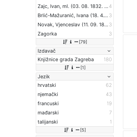
Zajc, Ivan, ml. (03. 08. 1832. – 16. 12. 1914.)
4
Brlić-Mažuranić, Ivana (18. 4. 1874. – 21. 9. 1938.)
3
Novak, Vjenceslav (11. 09. 1859 – 20. 09. 1905)
3
Zagorka
3
[79]
Izdavač
Knjižnice grada Zagreba
180
[1]
Jezik
hrvatski
62
njemački
43
francuski
19
mađarski
7
talijanski
1
[5]