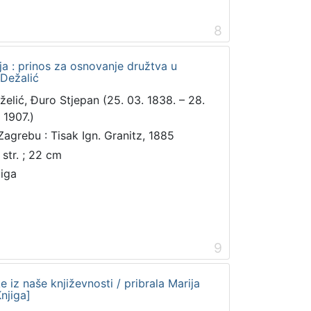
8
ja : prinos za osnovanje družtva u
 Dežalić
želić, Đuro Stjepan (25. 03. 1838. – 28.
 1907.)
Zagrebu : Tisak Ign. Granitz, 1885
 str. ; 22 cm
jiga
9
 iz naše književnosti / pribrala Marija
njiga]