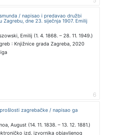
5
ismunda / napisao i predavao družbi
 Zagrebu, dne 23. siječnja 1907. Emilij
zowski, Emilij (1. 4. 1868. – 28. 11. 1949.)
greb : Knjižnice grada Zagreba, 2020
jiga
6
 prošlosti zagrebačke / napisao ga
noa, August (14. 11. 1838. – 13. 12. 1881.)
ektroničko izd. izvornika objavljenog