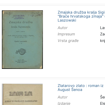
Zmajska družba kralja Sig
"Braće hrvatskoga zmaja" u
Laszowski
Autor
Las
Impresum
Za
Vrsta građe
kn
Zlatarovo zlato : roman iz
August Šenoa
Autor
Še
Izdanje
El