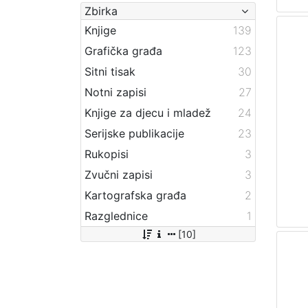
Zbirka
Knjige
139
Grafička građa
123
Sitni tisak
30
Notni zapisi
27
Knjige za djecu i mladež
24
Serijske publikacije
23
Rukopisi
3
Zvučni zapisi
3
Kartografska građa
2
Razglednice
1
[10]