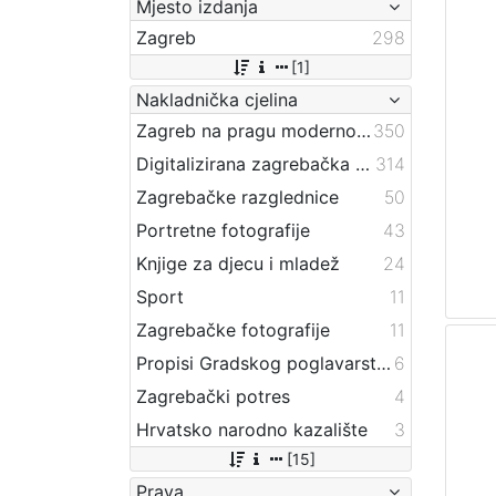
Mjesto izdanja
Zagreb
298
[1]
Nakladnička cjelina
Zagreb na pragu modernog doba
350
Digitalizirana zagrebačka baština
314
Zagrebačke razglednice
50
Portretne fotografije
43
Knjige za djecu i mladež
24
Sport
11
Zagrebačke fotografije
11
Propisi Gradskog poglavarstva
6
Zagrebački potres
4
Hrvatsko narodno kazalište
3
[15]
Prava