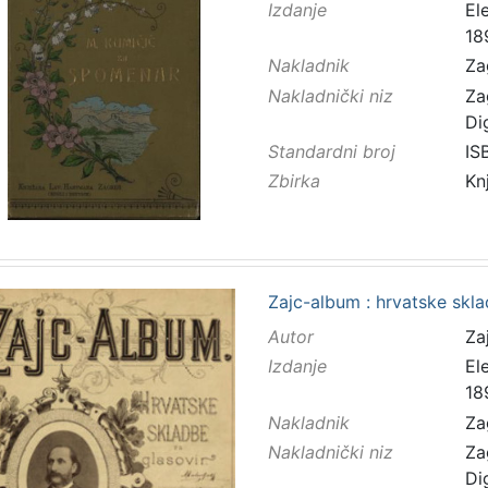
Izdanje
El
18
Nakladnik
Za
Nakladnički niz
Za
Di
Standardni broj
IS
Zbirka
Kn
Zajc-album : hrvatske skla
Autor
Zaj
Izdanje
El
18
Nakladnik
Za
Nakladnički niz
Za
Di