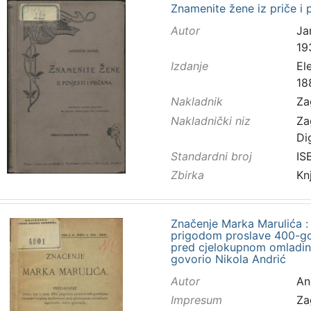
Znamenite žene iz priče i 
Autor
Ja
19
Izdanje
El
18
Nakladnik
Za
Nakladnički niz
Za
Di
Standardni broj
IS
Zbirka
Kn
Značenje Marka Marulića : 
prigodom proslave 400-god
pred cjelokupnom omladin
govorio Nikola Andrić
Autor
And
Impresum
Za