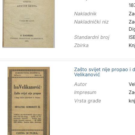
18
Nakladnik
Za
Nakladnički niz
Za
Di
Standardni broj
IS
Zbirka
Kn
Zašto svijet nije propao i d
Velikanović
Autor
Vel
Impresum
Za
Vrsta građe
kn