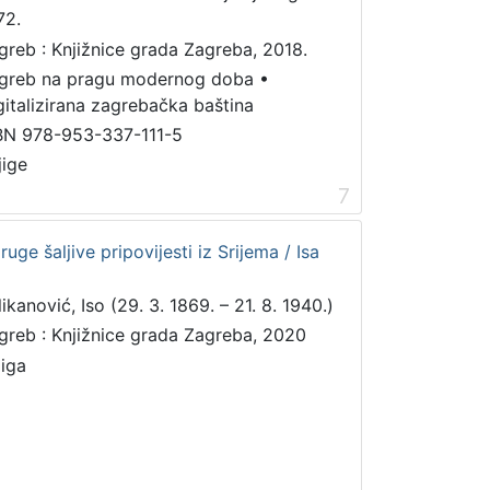
72.
greb : Knjižnice grada Zagreba, 2018.
greb na pragu modernog doba
•
gitalizirana zagrebačka baština
BN 978-953-337-111-5
jige
7
ruge šaljive pripovijesti iz Srijema / Isa
ikanović, Iso (29. 3. 1869. – 21. 8. 1940.)
greb : Knjižnice grada Zagreba, 2020
jiga