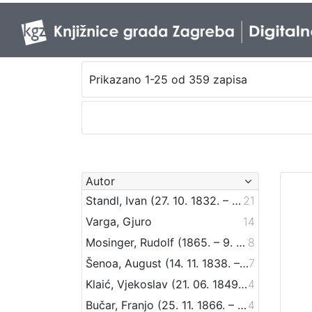
Prikazano 1-25 od 359 zapisa
Autor
Standl, Ivan (27. 10. 1832. – 30. 8. 1897.)
21
Varga, Gjuro
14
Mosinger, Rudolf (1865. – 9. 10. 1918.)
8
Šenoa, August (14. 11. 1838. – 13. 12. 1881.)
7
Klaić, Vjekoslav (21. 06. 1849. – 01. 07. 1928.)
4
Bučar, Franjo (25. 11. 1866. – 26. 12. 1946.)
4