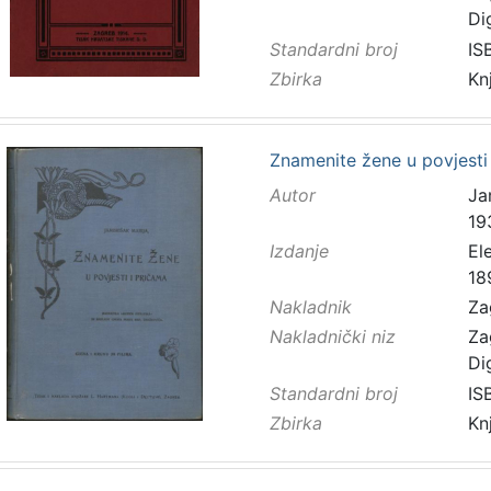
Di
Standardni broj
IS
Zbirka
Kn
Znamenite žene u povjesti 
Autor
Ja
19
Izdanje
El
18
Nakladnik
Za
Nakladnički niz
Za
Di
Standardni broj
IS
Zbirka
Kn