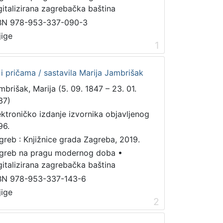
gitalizirana zagrebačka baština
BN 978-953-337-090-3
jige
1
i pričama / sastavila Marija Jambrišak
mbrišak, Marija (5. 09. 1847 – 23. 01.
37)
ektroničko izdanje izvornika objavljenog
96.
greb : Knjižnice grada Zagreba, 2019.
greb na pragu modernog doba
•
gitalizirana zagrebačka baština
BN 978-953-337-143-6
jige
2