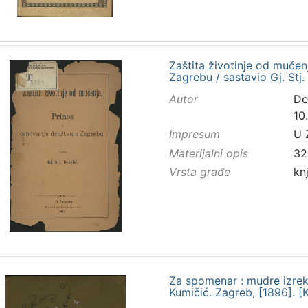
Zaštita životinje od mučen
Zagrebu / sastavio Gj. Stj.
Autor
De
10.
Impresum
U 
Materijalni opis
32
Vrsta građe
kn
Za spomenar : mudre izreke
Kumičić. Zagreb, [1896]. [K