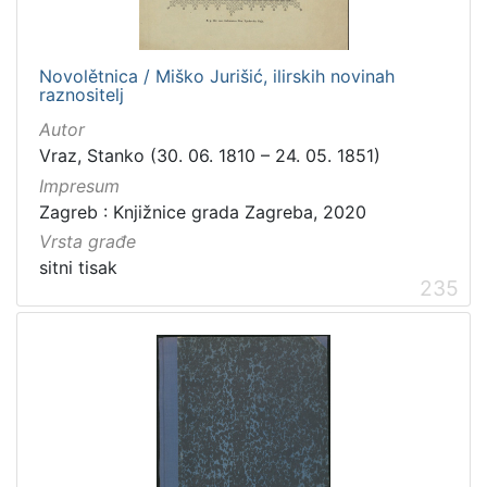
Zvučni zapisi
3
Rukopisi
3
Kartografska građa
2
Novolětnica / Miško Jurišić, ilirskih novinah
raznositelj
Razglednice
1
Autor
Vraz, Stanko (30. 06. 1810 – 24. 05. 1851)
Impresum
[
Zagreb : Knjižnice grada Zagreba, 2020
1
Vrsta građe
0
sitni tisak
]
235