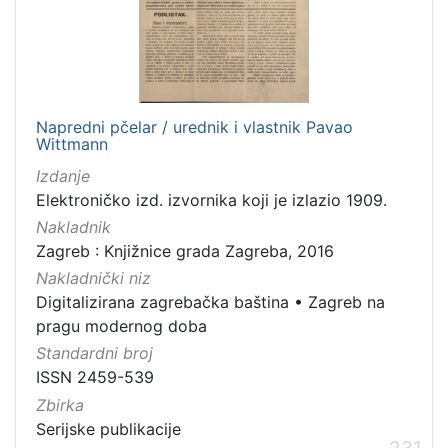
[
7
9
]
Izdavač
Knjižnice grada Zagreba
180
Napredni pčelar / urednik i vlastnik Pavao
Wittmann
Izdanje
Elektroničko izd. izvornika koji je izlazio 1909.
[
Nakladnik
1
Zagreb : Knjižnice grada Zagreba, 2016
]
Nakladnički niz
Jezik
Digitalizirana zagrebačka baština
•
Zagreb na
hrvatski
62
pragu modernog doba
njemački
43
Standardni broj
francuski
19
ISSN 2459-539
Zbirka
mađarski
7
Serijske publikacije
talijanski
1
231