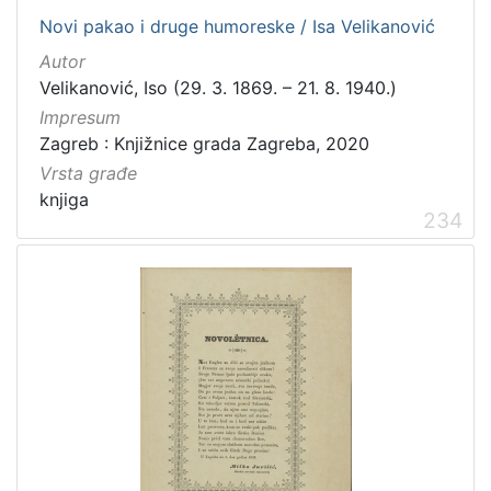
dopisnica
4
Novi pakao i druge humoreske / Isa Velikanović
zvučna građa - glazbena
3
Autor
kartografska građa
2
Velikanović, Iso (29. 3. 1869. – 21. 8. 1940.)
Impresum
Zagreb : Knjižnice grada Zagreba, 2020
[
Vrsta građe
1
knjiga
1
234
]
Zbirka
Knjige
139
Grafička građa
123
Sitni tisak
30
Notni zapisi
27
Knjige za djecu i mladež
24
Serijske publikacije
23