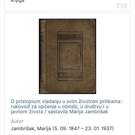
239
O pristojnom vladanju u svim životnim prilikama :
rukovođ za općenje u obitelji, u društvu i u
javnom života / sastavila Marija Jambrišak
Autor
Jambrišak, Marija (5. 09. 1847 – 23. 01. 1937)