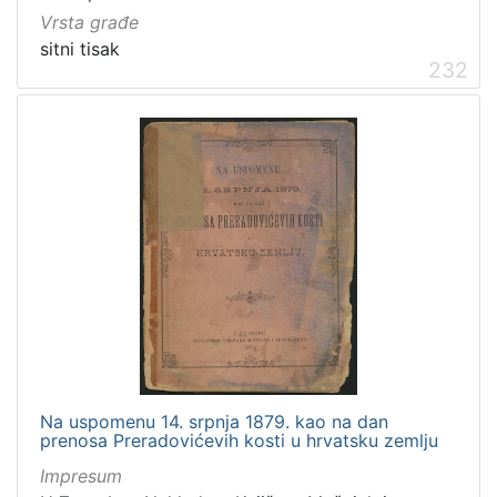
Vrsta građe
Zagrebačke razglednice
50
sitni tisak
Portretne fotografije
43
232
Knjige za djecu i mladež
24
Sport
11
Zagrebačke fotografije
11
Propisi Gradskog poglavarstva
6
Zagrebački potres
4
Hrvatsko narodno kazalište
3
[
1
5
Na uspomenu 14. srpnja 1879. kao na dan
]
prenosa Preradovićevih kosti u hrvatsku zemlju
Prava
Impresum
Javno dobro
163