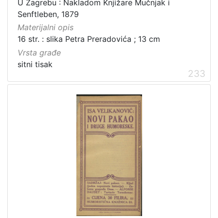
U Zagrebu : Nakladom Knjižare Mučnjak i
Zaštićeno autorskim pravom
4
Senftleben, 1879
Materijalni opis
16 str. : slika Petra Preradovića ; 13 cm
Vrsta građe
[
sitni tisak
2
233
]
Vrsta
građe
knjiga
105
grafička građa
85
razglednica
49
fotografija
26
notna građa
23
časopis
21
sitni tisak
20