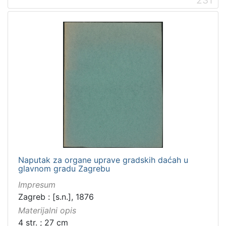
[
5
]
Mjesto
izdanja
Zagreb
298
[
1
Naputak za organe uprave gradskih daćah u
]
glavnom gradu Zagrebu
Nakladnička
Impresum
cjelina
Zagreb : [s.n.], 1876
Zagreb na pragu modernog doba
350
Materijalni opis
4 str. ; 27 cm
Digitalizirana zagrebačka baština
314