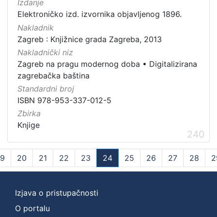
Izdanje
Elektroničko izd. izvornika objavljenog 1896.
Nakladnik
Zagreb : Knjižnice grada Zagreba, 2013
Nakladnički niz
Zagreb na pragu modernog doba
•
Digitalizirana
zagrebačka baština
Standardni broj
ISBN 978-953-337-012-5
Zbirka
Knjige
240
19
20
21
22
23
24
25
26
27
28
2
(current)
Izjava o pristupačnosti
O portalu