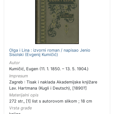
Olga i Lina : izvorni roman / napisao Jenio
Sisolski (Evgenij Kumičić)
Autor
Kumičić, Eugen (11. 1. 1850. – 13. 5. 1904.)
Impresum
Zagreb : Tisak i naklada Akademijske knjižare
Lav. Hartmana (Kugli i Deutsch), [1890?]
Materijalni opis
272 str., [1] list s autorovom slikom ; 18 cm
Vrsta građe
knjiga