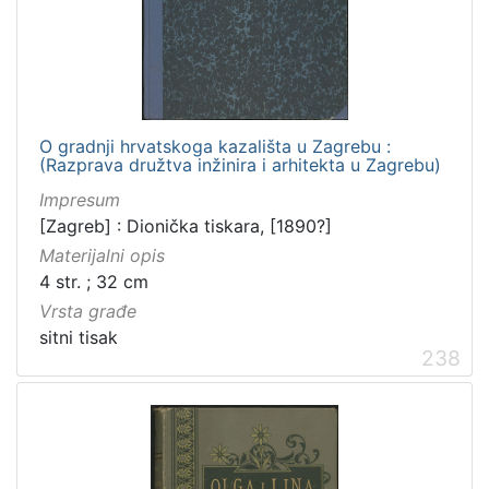
O gradnji hrvatskoga kazališta u Zagrebu :
(Razprava družtva inžinira i arhitekta u Zagrebu)
Impresum
[Zagreb] : Dionička tiskara, [1890?]
Materijalni opis
4 str. ; 32 cm
Vrsta građe
sitni tisak
238