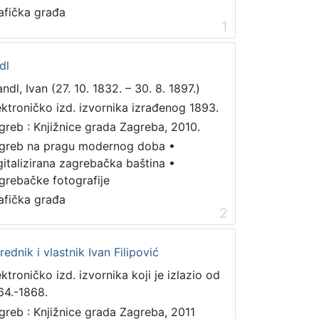
afička građa
1
dl
ndl, Ivan (27. 10. 1832. – 30. 8. 1897.)
ektroničko izd. izvornika izrađenog 1893.
greb : Knjižnice grada Zagreba, 2010.
greb na pragu modernog doba
•
gitalizirana zagrebačka baština
•
grebačke fotografije
afička građa
2
urednik i vlastnik Ivan Filipović
ektroničko izd. izvornika koji je izlazio od
64.-1868.
greb : Knjižnice grada Zagreba, 2011