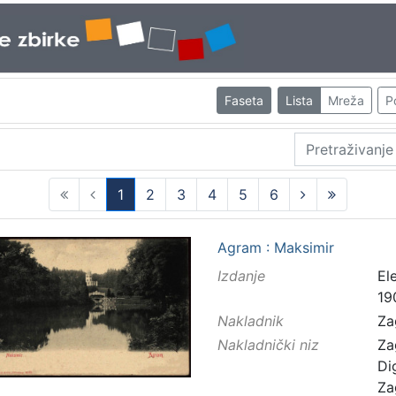
Faseta
Lista
Mreža
P
1
2
3
4
5
6
(current)
Agram : Maksimir
Izdanje
El
19
Nakladnik
Za
Nakladnički niz
Za
Di
Za