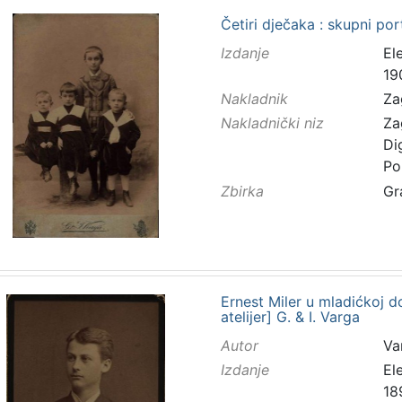
Četiri dječaka : skupni port
Izdanje
El
19
Nakladnik
Za
Nakladnički niz
Za
Di
Po
Zbirka
Gr
Ernest Miler u mladićkoj do
atelijer] G. & I. Varga
Autor
Va
Izdanje
El
18