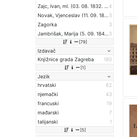
Zajc, Ivan, ml. (03. 08. 1832. – 16. 12. 1914.)
4
Novak, Vjenceslav (11. 09. 1859 – 20. 09. 1905)
3
Zagorka
3
Jambrišak, Marija (5. 09. 1847 – 23. 01. 1937)
3
[79]
Izdavač
Knjižnice grada Zagreba
180
[1]
Jezik
hrvatski
62
njemački
43
francuski
19
mađarski
7
talijanski
1
[5]