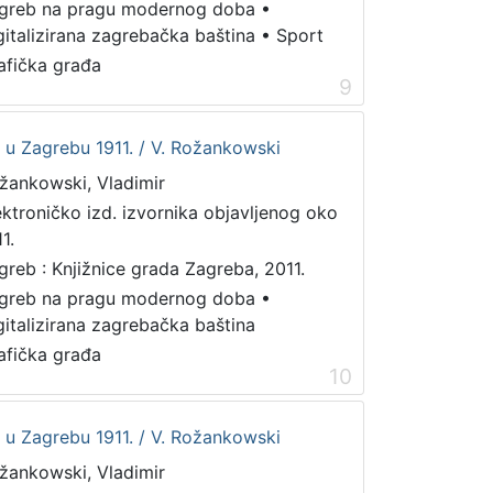
greb na pragu modernog doba
•
gitalizirana zagrebačka baština
•
Sport
afička građa
9
et u Zagrebu 1911. / V. Rožankowski
žankowski, Vladimir
ektroničko izd. izvornika objavljenog oko
1.
greb : Knjižnice grada Zagreba, 2011.
greb na pragu modernog doba
•
gitalizirana zagrebačka baština
afička građa
10
et u Zagrebu 1911. / V. Rožankowski
žankowski, Vladimir