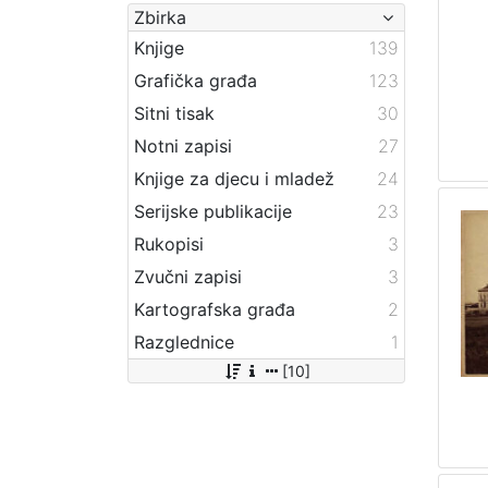
Zbirka
Knjige
139
Grafička građa
123
Sitni tisak
30
Notni zapisi
27
Knjige za djecu i mladež
24
Serijske publikacije
23
Rukopisi
3
Zvučni zapisi
3
Kartografska građa
2
Razglednice
1
[10]