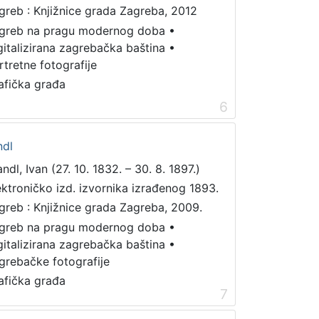
greb : Knjižnice grada Zagreba, 2012
greb na pragu modernog doba
•
gitalizirana zagrebačka baština
•
rtretne fotografije
afička građa
6
ndl
ndl, Ivan (27. 10. 1832. – 30. 8. 1897.)
ektroničko izd. izvornika izrađenog 1893.
greb : Knjižnice grada Zagreba, 2009.
greb na pragu modernog doba
•
gitalizirana zagrebačka baština
•
grebačke fotografije
afička građa
7