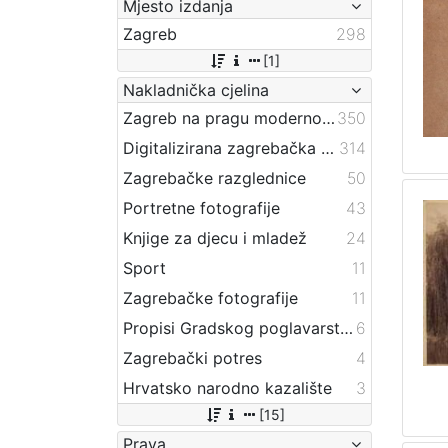
Mjesto izdanja
Zagreb
298
[1]
Nakladnička cjelina
Zagreb na pragu modernog doba
350
Digitalizirana zagrebačka baština
314
Zagrebačke razglednice
50
Portretne fotografije
43
Knjige za djecu i mladež
24
Sport
11
Zagrebačke fotografije
11
Propisi Gradskog poglavarstva
6
Zagrebački potres
4
Hrvatsko narodno kazalište
3
[15]
Prava