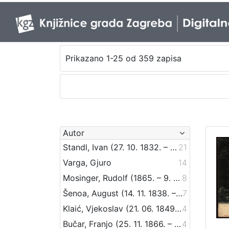
Prikazano 1-25 od 359 zapisa
Autor
Standl, Ivan (27. 10. 1832. – 30. 8. 1897.)
21
Varga, Gjuro
14
Mosinger, Rudolf (1865. – 9. 10. 1918.)
8
Šenoa, August (14. 11. 1838. – 13. 12. 1881.)
7
Klaić, Vjekoslav (21. 06. 1849. – 01. 07. 1928.)
4
Bučar, Franjo (25. 11. 1866. – 26. 12. 1946.)
4