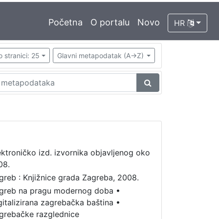
Početna
O portalu
Novo
HR
o stranici: 25
Glavni metapodatak (A->Z)
ektroničko izd. izvornika objavljenog oko
08.
greb : Knjižnice grada Zagreba, 2008.
greb na pragu modernog doba
•
gitalizirana zagrebačka baština
•
grebačke razglednice