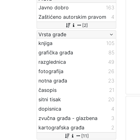
Javno dobro
163
Zaštićeno autorskim pravom
4
[2]
Vrsta građe
knjiga
105
grafička građa
85
razglednica
49
fotografija
26
notna građa
23
časopis
21
sitni tisak
20
dopisnica
4
zvučna građa - glazbena
3
kartografska građa
2
[11]