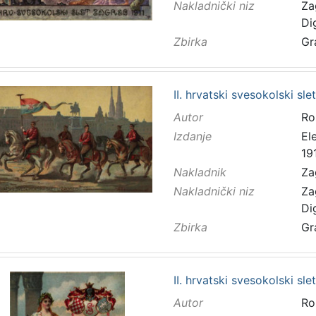
Nakladnički niz
Za
Di
Zbirka
Gr
II. hrvatski svesokolski sl
Autor
Ro
Izdanje
El
191
Nakladnik
Za
Nakladnički niz
Za
Di
Zbirka
Gr
II. hrvatski svesokolski sl
Autor
Ro