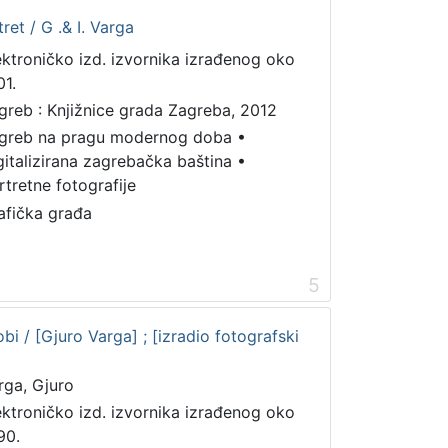
ret / G .& I. Varga
ektroničko izd. izvornika izrađenog oko
01.
greb : Knjižnice grada Zagreba, 2012
greb na pragu modernog doba
•
gitalizirana zagrebačka baština
•
rtretne fotografije
afička građa
5
bi / [Gjuro Varga] ; [izradio fotografski
rga, Gjuro
ektroničko izd. izvornika izrađenog oko
90.