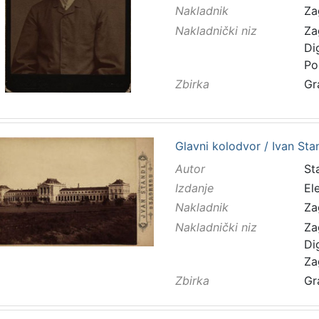
Nakladnik
Za
Nakladnički niz
Za
Di
Po
Zbirka
Gr
Glavni kolodvor / Ivan Sta
Autor
Sta
Izdanje
El
Nakladnik
Za
Nakladnički niz
Za
Di
Za
Zbirka
Gr