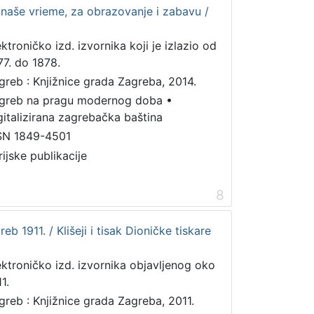
a naše vrieme, za obrazovanje i zabavu /
ektroničko izd. izvornika koji je izlazio od
77. do 1878.
greb : Knjižnice grada Zagreba, 2014.
greb na pragu modernog doba
•
gitalizirana zagrebačka baština
SN 1849-4501
rijske publikacije
8
reb 1911. / Klišeji i tisak Dioničke tiskare
ektroničko izd. izvornika objavljenog oko
1.
greb : Knjižnice grada Zagreba, 2011.