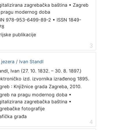
gitalizirana zagrebačka baština
•
Zagreb
 pragu modernog doba
BN 978-953-6499-89-2
•
ISSN 1849-
78
rijske publikacije
3
 jezera / Ivan Standl
ndl, Ivan (27. 10. 1832. – 30. 8. 1897.)
ektroničko izd. izvornika izrađenog 1895.
greb : Knjižnice grada Zagreba, 2010.
greb na pragu modernog doba
•
gitalizirana zagrebačka baština
•
grebačke fotografije
afička građa
4