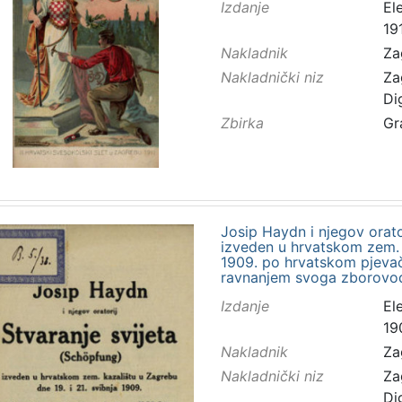
Izdanje
El
191
Nakladnik
Za
Nakladnički niz
Za
Di
Zbirka
Gr
Josip Haydn i njegov orato
izveden u hrvatskom zem. k
1909. po hrvatskom pjeva
ravnanjem svoga zborovod
Izdanje
El
19
Nakladnik
Za
Nakladnički niz
Za
Di