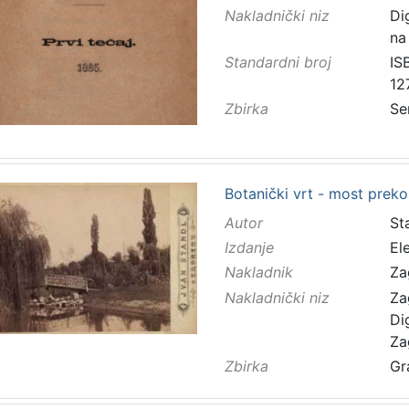
Nakladnički niz
Di
na
Standardni broj
IS
12
Zbirka
Se
Botanički vrt - most preko
Autor
Sta
Izdanje
El
Nakladnik
Za
Nakladnički niz
Za
Di
Za
Zbirka
Gr