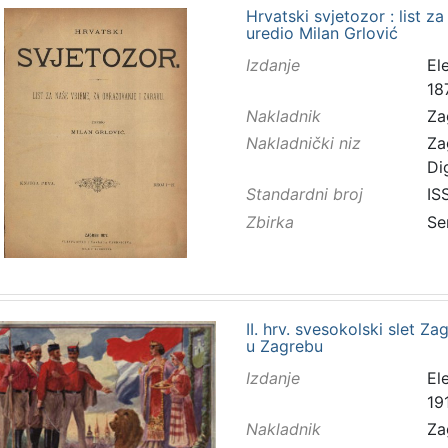
Hrvatski svjetozor : list z
uredio Milan Grlović
Izdanje
El
18
Nakladnik
Za
Nakladnički niz
Za
Di
Standardni broj
IS
Zbirka
Se
II. hrv. svesokolski slet Zag
u Zagrebu
Izdanje
El
191
Nakladnik
Za