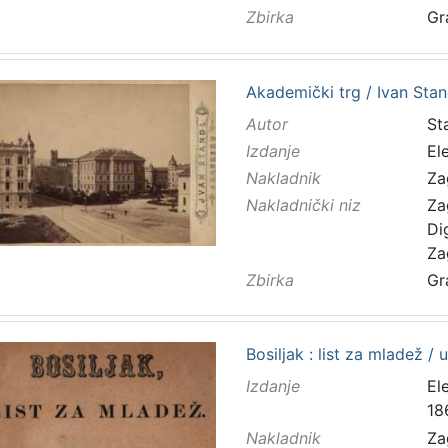
Zbirka
Gr
Akademički trg / Ivan Stan
Autor
Sta
Izdanje
El
Nakladnik
Za
Nakladnički niz
Za
Di
Za
Zbirka
Gr
Bosiljak : list za mladež / 
Izdanje
El
18
Nakladnik
Za