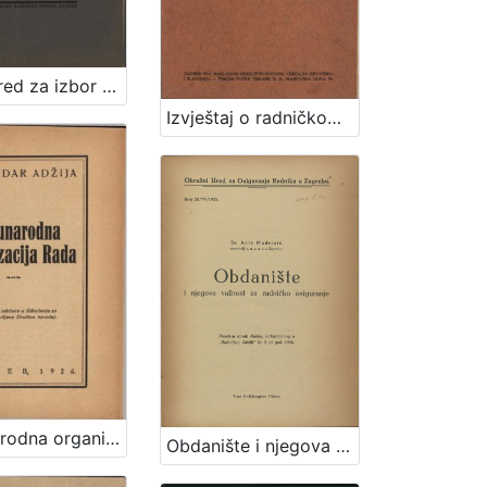
Izborni red za izbor članova Radničke komore u Zagrebu
Izvještaj o radničkom strukovnom pokretu u Hrvatskoj i Slavoniji od godine 1911.-1913. / obradio Vilim Bukšeg
Međunarodna organizacija rada : (predavanje održano u Udruženju za promicanje ciljeva Društva naroda) / Božidar Adžija
Obdanište i njegova važnost za radničko osiguranje / Ante Mudrinić