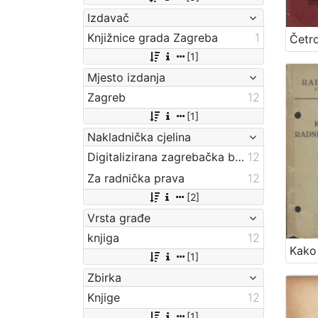
Izdavač
Knjižnice grada Zagreba
1
[1]
Mjesto izdanja
Zagreb
12
[1]
Nakladnička cjelina
Digitalizirana zagrebačka baština
12
Za radnička prava
12
[2]
Vrsta građe
knjiga
12
[1]
Zbirka
Knjige
12
[1]