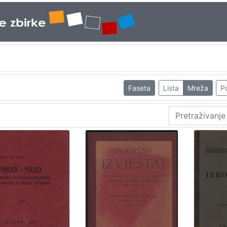
Faseta
Lista
Mreža
Po