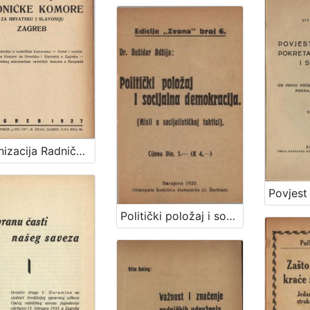
Organizacija Radničke komore za Hrvatsku i Slavoniju, Zagreb.
Politički položaj i socijalna demokracija : (misli o socijalnoj taktici) / Božidar Adžija