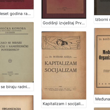
Četrdeset godina radničkoga osiguranja u gradu Zagrebu : 1893-1933 / Ante Mudrinić
Godišnji izvještaj Prve radničke pekarne - Prve radničke štedionice i Krojačke produktivne zadruge s.o.j. : od Vitomira Koraća
Kako se biraju radnički i nameštenički poverenici? : tehničke upute za sprovođenje izbora poverenika
Kapitalizam i socijalizam / Božidar Adžija