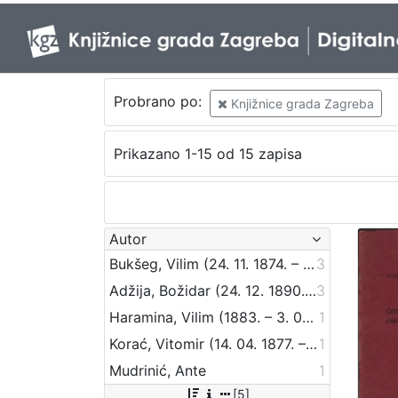
Probrano po:
Knjižnice grada Zagreba
Prikazano 1-15 od 15 zapisa
Autor
Bukšeg, Vilim (24. 11. 1874. – 1. 03. 1924.)
3
Adžija, Božidar (24. 12. 1890. – 9. 07. 1941.)
3
Haramina, Vilim (1883. – 3. 05. 1943.)
1
Korać, Vitomir (14. 04. 1877. – 8. 09. 1941.)
1
Mudrinić, Ante
1
[5]