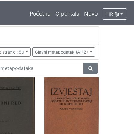
Početna
O portalu
Novo
HR
 stranici: 50
Glavni metapodatak (A->Z)