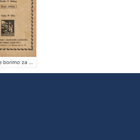
Zašto se borimo za kraće radno vrijeme? : jedan zadatak radničkih strukovnih organizacija / obradio V. Bukšeg