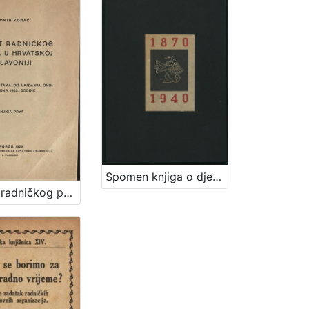
Spomen knjiga o djelovanju tipografske odnosno grafičke organizacije u Zagrebu : s prikazom tarifno-socijalnog i kulturno-stručnog djelovanja ustanova i pojedinaca proizašlih iz redova grafičkih radnika
Povjest radničkog pokreta u Hrvatskoj i Slavoniji : od prvih početaka do ukidanja ovih pokrajina 1922. godine / Vitomir Korać