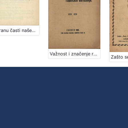
U obranu časti našeg saveza / izvješće V. Haramina na sjednici Središnjeg upravnog odbora Općeg radničkog saveza Jugoslavije održanog 12. februara 1933. u Zagrebu
Važnost i značenje radničkih udruženja / Vilim Bukšeg