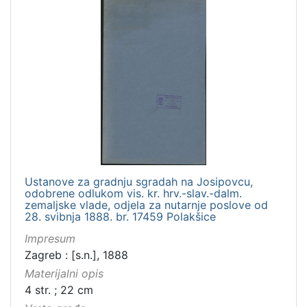
1
5
]
Ustanove za gradnju sgradah na Josipovcu,
odobrene odlukom vis. kr. hrv.-slav.-dalm.
zemaljske vlade, odjela za nutarnje poslove od
28. svibnja 1888. br. 17459 Polakšice
Impresum
Zagreb : [s.n.], 1888
Materijalni opis
4 str. ; 22 cm