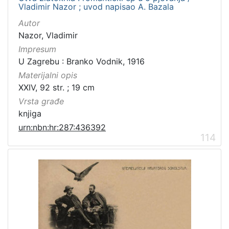
Vladimir Nazor ; uvod napisao A. Bazala
građe
knjiga
198
Autor
Nazor, Vladimir
zvučna građa - neglazbena
154
Impresum
grafička građa
106
U Zagrebu : Branko Vodnik, 1916
razglednica
53
Materijalni opis
notna građa
43
XXIV, 92 str. ; 19 cm
fotografija
26
Vrsta građe
knjiga
sitni tisak
24
urn:nbn:hr:287:436392
časopis
22
114
dopisnica
4
zvučna građa - glazbena
3
[
1
3