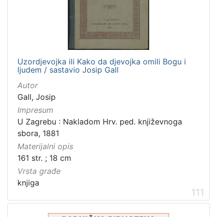
[
3
1
6
]
Izdavač
Uzordjevojka ili Kako da djevojka omili Bogu i
ljudem / sastavio Josip Gall
Knjižnice grada Zagreba
410
Autor
Gradska knjižnica Ante Kovačića
7
Gall, Josip
Impresum
U Zagrebu : Nakladom Hrv. ped. književnoga
[
sbora, 1881
2
Materijalni opis
]
161 str. ; 18 cm
Jezik
Vrsta građe
hrvatski
228
knjiga
111
njemački
51
francuski
19