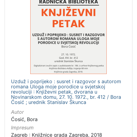
latinski
12
mađarski
8
talijanski
4
češki
2
španjolski
2
danski
2
ruski
1
Uzduž i poprijeko : susret i razgovor s autorom
[
romana Uloga moje porodice u svjetskoj
revoluciji : Književni petak, dvorana u
1
Novinarskom domu, 27. 10. 1972., br. 412 / Bora
4
Ćosić ; urednik Stanislav Škunca
]
Autor
Mjesto
Ćosić, Bora
izdanja
Impresum
Zagreb
582
Zagreb : Knjižnice grada Zagreba, 2018