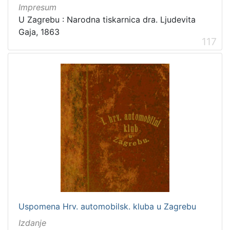
Impresum
U Zagrebu : Narodna tiskarnica dra. Ljudevita
Gaja, 1863
117
Uspomena Hrv. automobilsk. kluba u Zagrebu
Izdanje