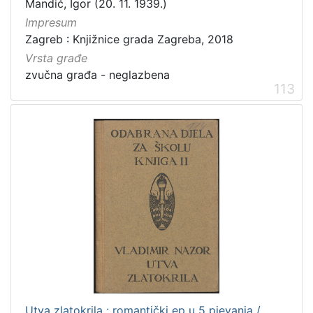
Mandić, Igor (20. 11. 1939.)
Izdanja zagrebačkih tiskara 17. i 18. stoljeća
20
Impresum
Priznanja zagrebačkih društava
18
Zagreb : Knjižnice grada Zagreba, 2018
Vrsta građe
zvučna građa - neglazbena
113
[
3
2
]
Prava
Javno dobro
219
Zaštićeno autorskim pravom
169
[
2
]
Vrsta
Utva zlatokrila : romantički ep u 5 pjevanja /