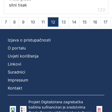
sitni tisak
120
7
8
9
10
11
12
13
14
15
16
17
(current)
Izjava o pristupačnosti
O portalu
Uvjeti korištenja
Linkovi
Suradnici
Impressum
Kontakt
Projekt Digitalizirana zagrebačka
baština sufinanciran je sredstvima