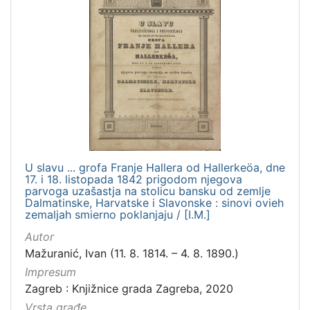
U slavu ... grofa Franje Hallera od Hallerkeöa, dne
17. i 18. listopada 1842 prigodom njegova
parvoga uzašastja na stolicu bansku od zemlje
Dalmatinske, Harvatske i Slavonske : sinovi ovieh
zemaljah smierno poklanjaju / [I.M.]
Autor
Mažuranić, Ivan (11. 8. 1814. – 4. 8. 1890.)
Impresum
Zagreb : Knjižnice grada Zagreba, 2020
Vrsta građe