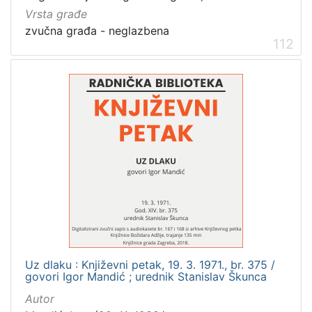
Zaprešić
16
Vrsta građe
zvučna građa - neglazbena
112
[
2
]
Nakladnička
cjelina
Digitalizirana zagrebačka baština
666
Zagreb na pragu modernog doba
350
Glasovi Književnog petka
211
Ilirci
53
Zagrebačke razglednice
50
Portretne fotografije
43
Uz dlaku : Književni petak, 19. 3. 1971., br. 375 /
govori Igor Mandić ; urednik Stanislav Škunca
Knjige za djecu i mladež
43
Obitelji Šubić, Zrinski i Frankopan
20
Autor