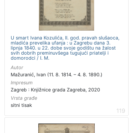
U smart Ivana Kozulića, II. god. pravah slušaoca,
mladića prevelika ufanja : u Zagrebu dana 3.
lipnja 1840. u 22. dobe svoje godištu na žalost
svih dobrih preminuvšega tugujući priatelji i
domorodci / I. M.
Autor
Mažuranić, Ivan (11. 8. 1814. – 4. 8. 1890.)
Impresum
Zagreb : Knjižnice grada Zagreba, 2020
Vrsta građe
sitni tisak
119