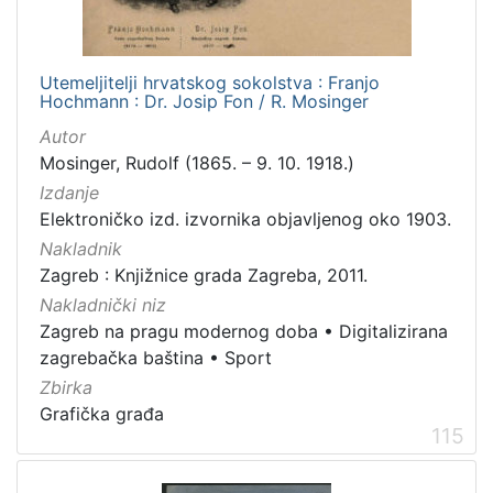
]
Zbirka
Utemeljitelji hrvatskog sokolstva : Franjo
Knjige
282
Hochmann : Dr. Josip Fon / R. Mosinger
Usmeni izvori
211
Autor
Grafička građa
148
Mosinger, Rudolf (1865. – 9. 10. 1918.)
Sitni tisak
58
Izdanje
Notni zapisi
57
Elektroničko izd. izvornika objavljenog oko 1903.
Nakladnik
Knjige za djecu i mladež
44
Zagreb : Knjižnice grada Zagreba, 2011.
Serijske publikacije
25
Nakladnički niz
Digitalna zbirka Zaprešića
21
Zagreb na pragu modernog doba
•
Digitalizirana
Hemeroteka
10
zagrebačka baština
•
Sport
Izdanja Knjižnica grada Zagreba - E-knjige
10
Zbirka
Grafička građa
115
[